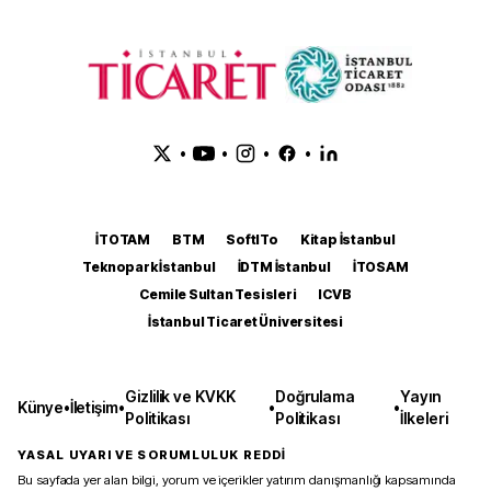
•
•
•
•
İTOTAM
BTM
SoftITo
Kitap İstanbul
Teknopark İstanbul
İDTM İstanbul
İTOSAM
Cemile Sultan Tesisleri
ICVB
İstanbul Ticaret Üniversitesi
Gizlilik ve KVKK
Doğrulama
Yayın
Künye
•
İletişim
•
•
•
Politikası
Politikası
İlkeleri
YASAL UYARI VE SORUMLULUK REDDİ
Bu sayfada yer alan bilgi, yorum ve içerikler yatırım danışmanlığı kapsamında