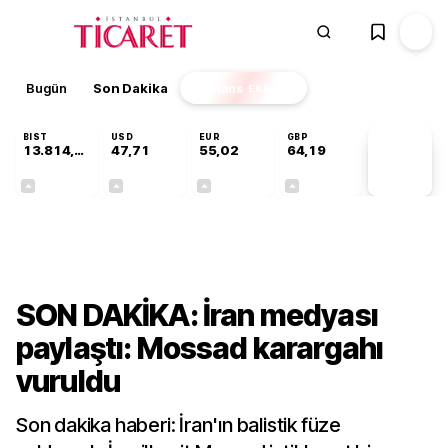
Bugün
Son Dakika
Finans
EKSTRA
BIST
USD
EUR
GBP
13.814,05
47,71
55,02
64,19
PİYASA
VERİLERİ
+0,11%
+0,17%
+0,01%
+0,03%
Dünya
SON DAKİKA: İran medyası
paylaştı: Mossad karargahı
vuruldu
Son dakika haberi: İran'ın balistik füze