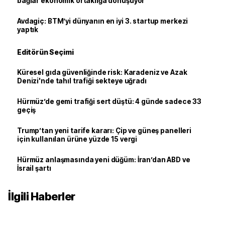
bağlar ekonomik ortaklığa dönüşüyor
Avdagiç: BTM’yi dünyanın en iyi 3. startup merkezi
yaptık
Editörün Seçimi
Küresel gıda güvenliğinde risk: Karadeniz ve Azak
Denizi'nde tahıl trafiği sekteye uğradı
Hürmüz’de gemi trafiği sert düştü: 4 günde sadece 33
geçiş
Trump’tan yeni tarife kararı: Çip ve güneş panelleri
için kullanılan ürüne yüzde 15 vergi
Hürmüz anlaşmasında yeni düğüm: İran’dan ABD ve
İsrail şartı
İlgili Haberler