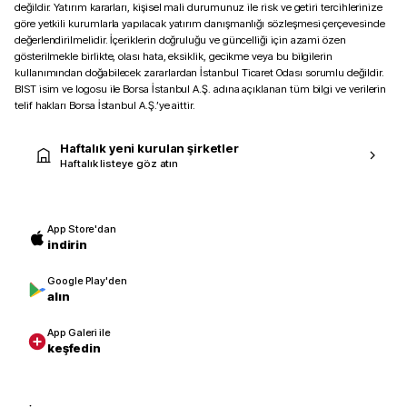
değildir. Yatırım kararları, kişisel mali durumunuz ile risk ve getiri tercihlerinize
göre yetkili kurumlarla yapılacak yatırım danışmanlığı sözleşmesi çerçevesinde
değerlendirilmelidir. İçeriklerin doğruluğu ve güncelliği için azami özen
gösterilmekle birlikte, olası hata, eksiklik, gecikme veya bu bilgilerin
kullanımından doğabilecek zararlardan İstanbul Ticaret Odası sorumlu değildir.
BIST isim ve logosu ile Borsa İstanbul A.Ş. adına açıklanan tüm bilgi ve verilerin
telif hakları Borsa İstanbul A.Ş.’ye aittir.
Haftalık yeni kurulan şirketler
Haftalık listeye göz atın
App Store'dan
indirin
Google Play'den
alın
App Galeri ile
keşfedin