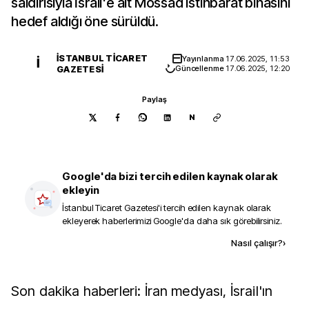
saldırısıyla İsrail'e ait Mossad istihbarat binasını
hedef aldığı öne sürüldü.
İSTANBUL TICARET
Yayınlanma
17.06.2025, 11:53
İ
GAZETESI
Güncellenme
17.06.2025, 12:20
Paylaş
N
Google'da bizi tercih edilen kaynak olarak
ekleyin
İstanbul Ticaret Gazetesi
'i tercih edilen kaynak olarak
ekleyerek haberlerimizi Google'da daha sık görebilirsiniz.
Kaynak ekle
Nasıl çalışır?
›
Son dakika haberleri: İran medyası, İsrail'ın