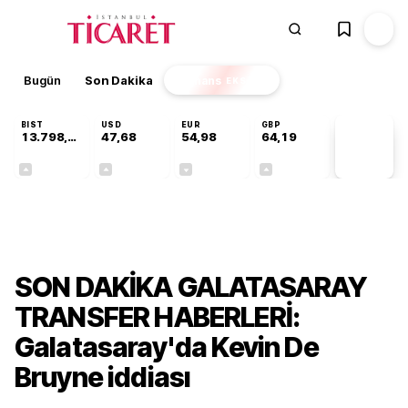
Bugün
Son Dakika
Finans
EKSTRA
BIST
USD
EUR
GBP
13.798,82
47,68
54,98
64,19
PİYASA
VERİLERİ
+0,70%
+0,11%
-0,06%
+0,03%
Gündem
SON DAKİKA GALATASARAY
TRANSFER HABERLERİ:
Galatasaray'da Kevin De
Bruyne iddiası