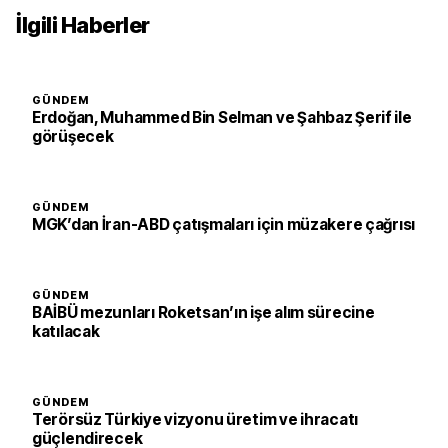
İlgili Haberler
GÜNDEM
Erdoğan, Muhammed Bin Selman ve Şahbaz Şerif ile
görüşecek
GÜNDEM
MGK’dan İran-ABD çatışmaları için müzakere çağrısı
GÜNDEM
BAİBÜ mezunları Roketsan’ın işe alım sürecine
katılacak
GÜNDEM
Terörsüz Türkiye vizyonu üretim ve ihracatı
güçlendirecek