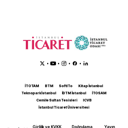
•
•
•
•
İTOTAM
BTM
SoftITo
Kitap İstanbul
Teknopark İstanbul
İDTM İstanbul
İTOSAM
Cemile Sultan Tesisleri
ICVB
İstanbul Ticaret Üniversitesi
Gizlilik ve KVKK
Doğrulama
Yayın