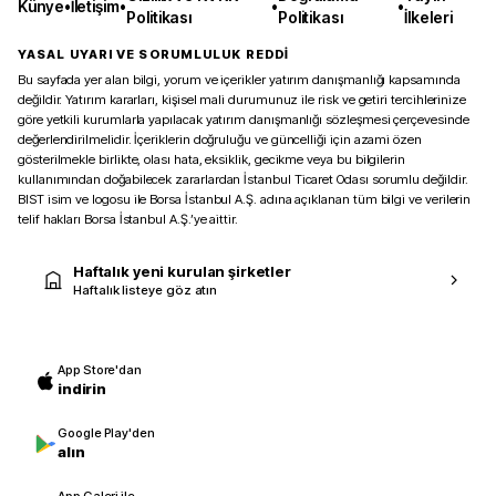
Künye
•
İletişim
•
•
•
Politikası
Politikası
İlkeleri
YASAL UYARI VE SORUMLULUK REDDİ
Bu sayfada yer alan bilgi, yorum ve içerikler yatırım danışmanlığı kapsamında
değildir. Yatırım kararları, kişisel mali durumunuz ile risk ve getiri tercihlerinize
göre yetkili kurumlarla yapılacak yatırım danışmanlığı sözleşmesi çerçevesinde
değerlendirilmelidir. İçeriklerin doğruluğu ve güncelliği için azami özen
gösterilmekle birlikte, olası hata, eksiklik, gecikme veya bu bilgilerin
kullanımından doğabilecek zararlardan İstanbul Ticaret Odası sorumlu değildir.
BIST isim ve logosu ile Borsa İstanbul A.Ş. adına açıklanan tüm bilgi ve verilerin
telif hakları Borsa İstanbul A.Ş.’ye aittir.
Haftalık yeni kurulan şirketler
Haftalık listeye göz atın
App Store'dan
indirin
Google Play'den
alın