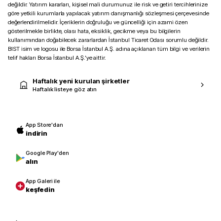
değildir. Yatırım kararları, kişisel mali durumunuz ile risk ve getiri tercihlerinize
göre yetkili kurumlarla yapılacak yatırım danışmanlığı sözleşmesi çerçevesinde
değerlendirilmelidir. İçeriklerin doğruluğu ve güncelliği için azami özen
gösterilmekle birlikte, olası hata, eksiklik, gecikme veya bu bilgilerin
kullanımından doğabilecek zararlardan İstanbul Ticaret Odası sorumlu değildir.
BIST isim ve logosu ile Borsa İstanbul A.Ş. adına açıklanan tüm bilgi ve verilerin
telif hakları Borsa İstanbul A.Ş.’ye aittir.
Haftalık yeni kurulan şirketler
Haftalık listeye göz atın
App Store'dan
indirin
Google Play'den
alın
App Galeri ile
keşfedin