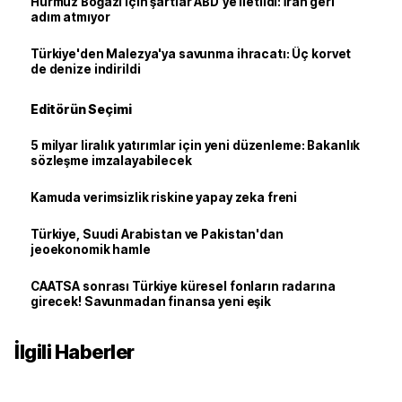
Hürmüz Boğazı için şartlar ABD'ye iletildi: İran geri
adım atmıyor
Türkiye'den Malezya'ya savunma ihracatı: Üç korvet
de denize indirildi
Editörün Seçimi
5 milyar liralık yatırımlar için yeni düzenleme: Bakanlık
sözleşme imzalayabilecek
Kamuda verimsizlik riskine yapay zeka freni
Türkiye, Suudi Arabistan ve Pakistan'dan
jeoekonomik hamle
CAATSA sonrası Türkiye küresel fonların radarına
girecek! Savunmadan finansa yeni eşik
İlgili Haberler