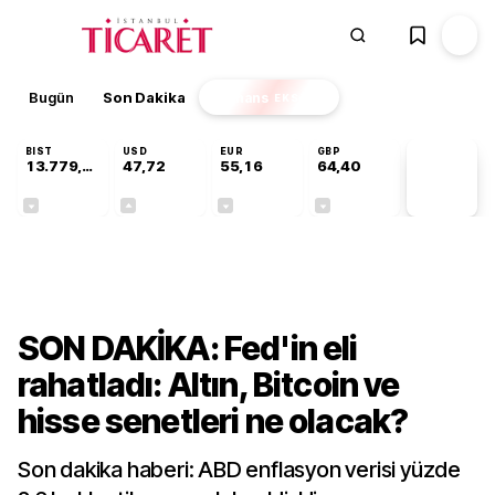
Bugün
Son Dakika
Finans
EKSTRA
BIST
USD
EUR
GBP
13.779,39
47,72
55,16
64,40
PİYASA
VERİLERİ
-0,14%
+0,01%
-0,05%
-0,03%
Ekonomi
SON DAKİKA: Fed'in eli
rahatladı: Altın, Bitcoin ve
hisse senetleri ne olacak?
Son dakika haberi: ABD enflasyon verisi yüzde