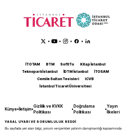
•
•
•
•
İTOTAM
BTM
SoftITo
Kitap İstanbul
Teknopark İstanbul
İDTM İstanbul
İTOSAM
Cemile Sultan Tesisleri
ICVB
İstanbul Ticaret Üniversitesi
Gizlilik ve KVKK
Doğrulama
Yayın
Künye
•
İletişim
•
•
•
Politikası
Politikası
İlkeleri
YASAL UYARI VE SORUMLULUK REDDİ
Bu sayfada yer alan bilgi, yorum ve içerikler yatırım danışmanlığı kapsamında