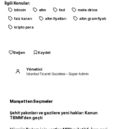
İlgili Konular:
bitcoin
altın
fed
mete dirice
faiz kararı
altın fiyatları
altın gram fiyatı
kripto para
Beğen
Kaydet
Yönetici
İstanbul Ticaret Gazetesi – Süper Admin
Manşetten Seçmeler
Şehit yakınları ve gazilere yeni haklar: Kanun
TBMM'den geçti