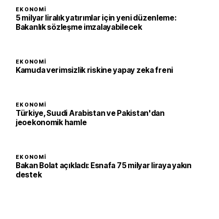
EKONOMI
5 milyar liralık yatırımlar için yeni düzenleme:
Bakanlık sözleşme imzalayabilecek
EKONOMI
Kamuda verimsizlik riskine yapay zeka freni
EKONOMI
Türkiye, Suudi Arabistan ve Pakistan'dan
jeoekonomik hamle
EKONOMI
Bakan Bolat açıkladı: Esnafa 75 milyar liraya yakın
destek