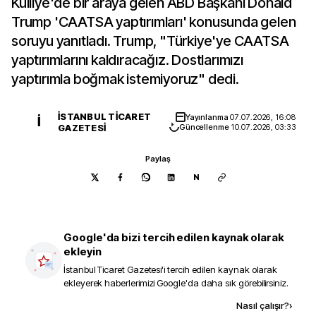
Külliye'de bir araya gelen ABD Başkanı Donald
Trump 'CAATSA yaptırımları' konusunda gelen
soruyu yanıtladı. Trump, "Türkiye'ye CAATSA
yaptırımlarını kaldıracağız. Dostlarımızı
yaptırımla boğmak istemiyoruz" dedi.
İSTANBUL TICARET
Yayınlanma
07.07.2026, 16:08
İ
GAZETESI
Güncellenme
10.07.2026, 03:33
Paylaş
N
Google'da bizi tercih edilen kaynak olarak
ekleyin
İstanbul Ticaret Gazetesi
'i tercih edilen kaynak olarak
ekleyerek haberlerimizi Google'da daha sık görebilirsiniz.
Kaynak ekle
Nasıl çalışır?
›