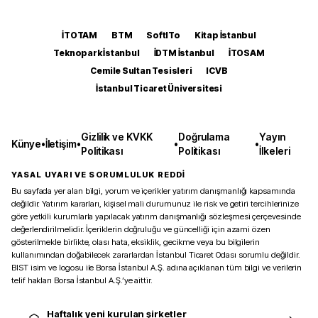
İTOTAM
BTM
SoftITo
Kitap İstanbul
Teknopark İstanbul
İDTM İstanbul
İTOSAM
Cemile Sultan Tesisleri
ICVB
İstanbul Ticaret Üniversitesi
Gizlilik ve KVKK
Doğrulama
Yayın
Künye
•
İletişim
•
•
•
Politikası
Politikası
İlkeleri
YASAL UYARI VE SORUMLULUK REDDİ
Bu sayfada yer alan bilgi, yorum ve içerikler yatırım danışmanlığı kapsamında
değildir. Yatırım kararları, kişisel mali durumunuz ile risk ve getiri tercihlerinize
göre yetkili kurumlarla yapılacak yatırım danışmanlığı sözleşmesi çerçevesinde
değerlendirilmelidir. İçeriklerin doğruluğu ve güncelliği için azami özen
gösterilmekle birlikte, olası hata, eksiklik, gecikme veya bu bilgilerin
kullanımından doğabilecek zararlardan İstanbul Ticaret Odası sorumlu değildir.
BIST isim ve logosu ile Borsa İstanbul A.Ş. adına açıklanan tüm bilgi ve verilerin
telif hakları Borsa İstanbul A.Ş.’ye aittir.
Haftalık yeni kurulan şirketler