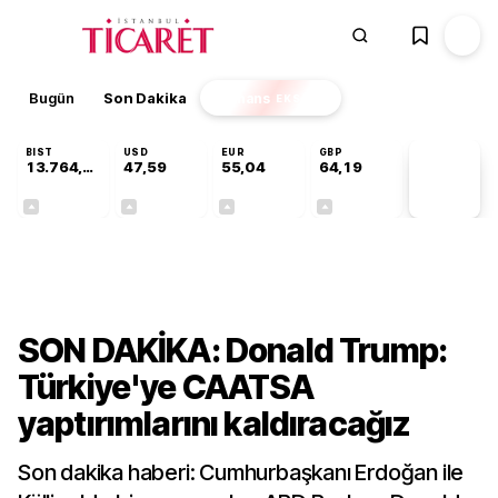
Bugün
Son Dakika
Finans
EKSTRA
BIST
USD
EUR
GBP
13.764,41
47,59
55,04
64,19
PİYASA
VERİLERİ
+0,45%
+0,06%
+0,05%
+0,15%
Gündem
SON DAKİKA: Donald Trump:
Türkiye'ye CAATSA
yaptırımlarını kaldıracağız
Son dakika haberi: Cumhurbaşkanı Erdoğan ile