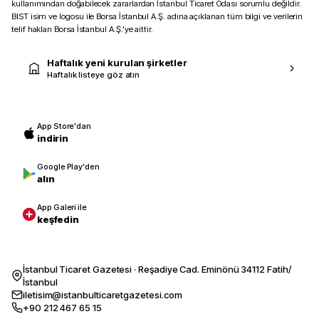
kullanımından doğabilecek zararlardan İstanbul Ticaret Odası sorumlu değildir.
BIST isim ve logosu ile Borsa İstanbul A.Ş. adına açıklanan tüm bilgi ve verilerin
telif hakları Borsa İstanbul A.Ş.’ye aittir.
Haftalık yeni kurulan şirketler
Haftalık listeye göz atın
App Store'dan
indirin
Google Play'den
alın
App Galeri ile
keşfedin
İstanbul Ticaret Gazetesi · Reşadiye Cad. Eminönü 34112 Fatih/
İstanbul
iletisim@istanbulticaretgazetesi.com
+90 212 467 65 15