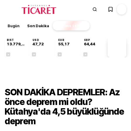
Bugün
Son Dakika
Finans
EKSTRA
BIST
USD
EUR
GBP
13.779,39
47,72
55,17
64,44
PİYASA
VERİLERİ
-0,14%
+0,02%
-0,03%
+0,03%
Gündem
SON DAKİKA DEPREMLER: Az
önce deprem mi oldu?
Kütahya'da 4,5 büyüklüğünde
deprem