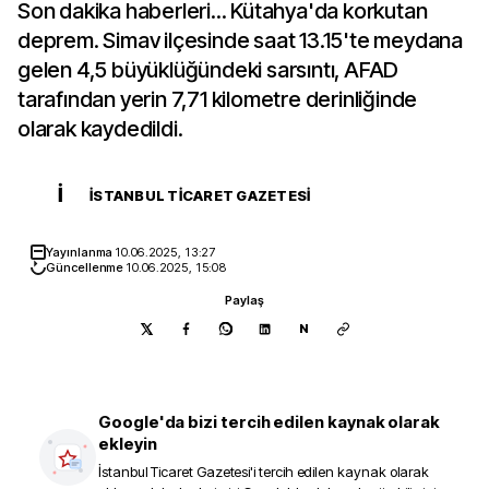
Son dakika haberleri... Kütahya'da korkutan
deprem. Simav ilçesinde saat 13.15'te meydana
gelen 4,5 büyüklüğündeki sarsıntı, AFAD
tarafından yerin 7,71 kilometre derinliğinde
olarak kaydedildi.
İ
İSTANBUL TICARET GAZETESI
Yayınlanma
10.06.2025, 13:27
Güncellenme
10.06.2025, 15:08
Paylaş
N
Google'da bizi tercih edilen kaynak olarak
ekleyin
İstanbul Ticaret Gazetesi
'i tercih edilen kaynak olarak