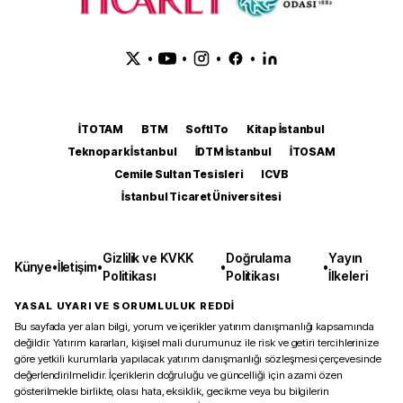
•
•
•
•
İTOTAM
BTM
SoftITo
Kitap İstanbul
Teknopark İstanbul
İDTM İstanbul
İTOSAM
Cemile Sultan Tesisleri
ICVB
İstanbul Ticaret Üniversitesi
Gizlilik ve KVKK
Doğrulama
Yayın
Künye
•
İletişim
•
•
•
Politikası
Politikası
İlkeleri
YASAL UYARI VE SORUMLULUK REDDİ
Bu sayfada yer alan bilgi, yorum ve içerikler yatırım danışmanlığı kapsamında
değildir. Yatırım kararları, kişisel mali durumunuz ile risk ve getiri tercihlerinize
göre yetkili kurumlarla yapılacak yatırım danışmanlığı sözleşmesi çerçevesinde
değerlendirilmelidir. İçeriklerin doğruluğu ve güncelliği için azami özen
gösterilmekle birlikte, olası hata, eksiklik, gecikme veya bu bilgilerin