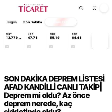
Bugün
Son Dakika
Finans
EKSTRA
BIST
USD
EUR
GBP
13.779,39
47,71
55,19
64,41
PİYASA
VERİLERİ
-0,14%
+0,18%
+0,32%
+0,38%
Gündem
SON DAKİKA DEPREM LİSTESİ
AFAD KANDİLLİ CANLI TAKİP|
Deprem mi oldu? Az önce
deprem nerede, kaç
şiddetinde oldu?