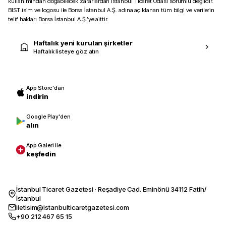
kullanımından doğabilecek zararlardan İstanbul Ticaret Odası sorumlu değildir.
BIST isim ve logosu ile Borsa İstanbul A.Ş. adına açıklanan tüm bilgi ve verilerin
telif hakları Borsa İstanbul A.Ş.’ye aittir.
Haftalık yeni kurulan şirketler
Haftalık listeye göz atın
App Store'dan
indirin
Google Play'den
alın
App Galeri ile
keşfedin
İstanbul Ticaret Gazetesi · Reşadiye Cad. Eminönü 34112 Fatih/
İstanbul
iletisim@istanbulticaretgazetesi.com
+90 212 467 65 15