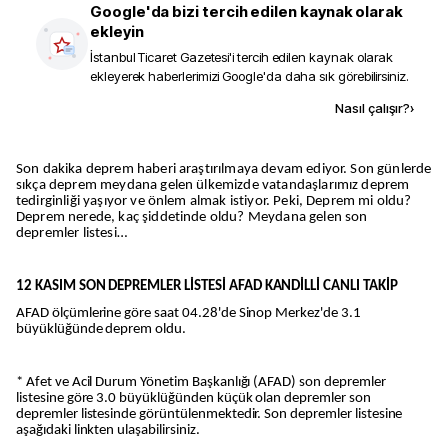
Google'da bizi tercih edilen kaynak olarak
ekleyin
İstanbul Ticaret Gazetesi
'i tercih edilen kaynak olarak
ekleyerek haberlerimizi Google'da daha sık görebilirsiniz.
Kaynak ekle
Nasıl çalışır?
›
Son dakika deprem haberi araştırılmaya devam ediyor. Son günlerde
sıkça deprem meydana gelen ülkemizde vatandaşlarımız deprem
tedirginliği yaşıyor ve önlem almak istiyor. Peki, Deprem mi oldu?
Deprem nerede, kaç şiddetinde oldu? Meydana gelen son
depremler listesi…
12 KASIM SON DEPREMLER LİSTESİ AFAD KANDİLLİ CANLI TAKİP
AFAD ölçümlerine göre saat 04.28'de Sinop Merkez'de 3.1
büyüklüğünde deprem oldu.
* Afet ve Acil Durum Yönetim Başkanlığı (AFAD) son depremler
listesine göre 3.0 büyüklüğünden küçük olan depremler son
depremler listesinde görüntülenmektedir. Son depremler listesine
aşağıdaki linkten ulaşabilirsiniz.