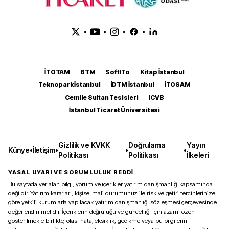
•
•
•
•
İTOTAM
BTM
SoftITo
Kitap İstanbul
Teknopark İstanbul
İDTM İstanbul
İTOSAM
Cemile Sultan Tesisleri
ICVB
İstanbul Ticaret Üniversitesi
Gizlilik ve KVKK
Doğrulama
Yayın
Künye
•
İletişim
•
•
•
Politikası
Politikası
İlkeleri
YASAL UYARI VE SORUMLULUK REDDİ
Bu sayfada yer alan bilgi, yorum ve içerikler yatırım danışmanlığı kapsamında
değildir. Yatırım kararları, kişisel mali durumunuz ile risk ve getiri tercihlerinize
göre yetkili kurumlarla yapılacak yatırım danışmanlığı sözleşmesi çerçevesinde
değerlendirilmelidir. İçeriklerin doğruluğu ve güncelliği için azami özen
gösterilmekle birlikte, olası hata, eksiklik, gecikme veya bu bilgilerin