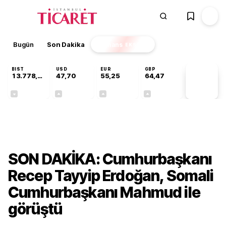
Bugün
Son Dakika
Finans
EKSTRA
BIST
USD
EUR
GBP
13.778,60
47,70
55,25
64,47
PİYASA
VERİLERİ
-0,15%
+0,17%
+0,43%
+0,47%
Gündem
SON DAKİKA: Cumhurbaşkanı
Recep Tayyip Erdoğan, Somali
Cumhurbaşkanı Mahmud ile
görüştü