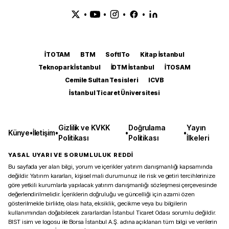
•
•
•
•
İTOTAM
BTM
SoftITo
Kitap İstanbul
Teknopark İstanbul
İDTM İstanbul
İTOSAM
Cemile Sultan Tesisleri
ICVB
İstanbul Ticaret Üniversitesi
Gizlilik ve KVKK
Doğrulama
Yayın
Künye
•
İletişim
•
•
•
Politikası
Politikası
İlkeleri
YASAL UYARI VE SORUMLULUK REDDİ
Bu sayfada yer alan bilgi, yorum ve içerikler yatırım danışmanlığı kapsamında
değildir. Yatırım kararları, kişisel mali durumunuz ile risk ve getiri tercihlerinize
göre yetkili kurumlarla yapılacak yatırım danışmanlığı sözleşmesi çerçevesinde
değerlendirilmelidir. İçeriklerin doğruluğu ve güncelliği için azami özen
gösterilmekle birlikte, olası hata, eksiklik, gecikme veya bu bilgilerin
kullanımından doğabilecek zararlardan İstanbul Ticaret Odası sorumlu değildir.
BIST isim ve logosu ile Borsa İstanbul A.Ş. adına açıklanan tüm bilgi ve verilerin