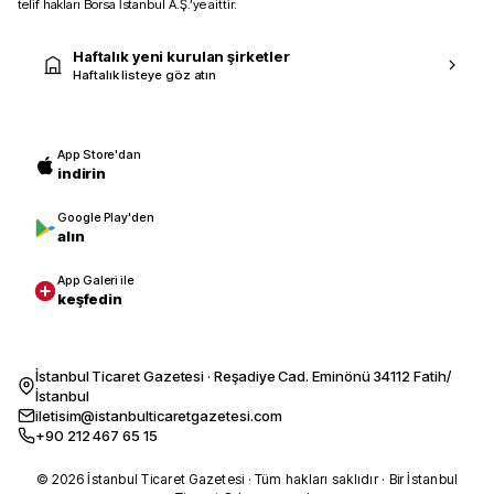
telif hakları Borsa İstanbul A.Ş.’ye aittir.
Haftalık yeni kurulan şirketler
Haftalık listeye göz atın
App Store'dan
indirin
Google Play'den
alın
App Galeri ile
keşfedin
İstanbul Ticaret Gazetesi · Reşadiye Cad. Eminönü 34112 Fatih/
İstanbul
iletisim@istanbulticaretgazetesi.com
+90 212 467 65 15
© 2026 İstanbul Ticaret Gazetesi · Tüm hakları saklıdır · Bir İstanbul