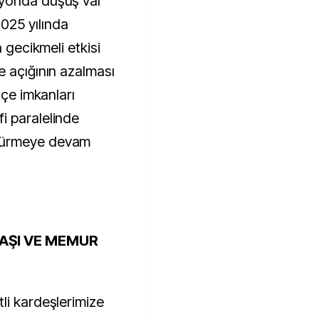
syonda düşüş var
025 yılında
n gecikmeli etkisi
e açığının azalması
tçe imkanları
i paralelinde
şürmeye devam
AAŞI VE MEMUR
li kardeşlerimize