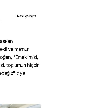
Kaynak ekle
Nasıl çalışır?
›
k
aşkanı
ekli ve memur
doğan, "Emeklimizi,
i, toplumun hiçbir
eceğiz" diye