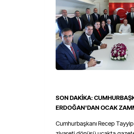
SON DAKİKA: CUMHURBAŞ
ERDOĞAN'DAN OCAK ZAMM
Cumhurbaşkanı Recep Tayyip 
ziyareti dönüşü uçakta gazetec