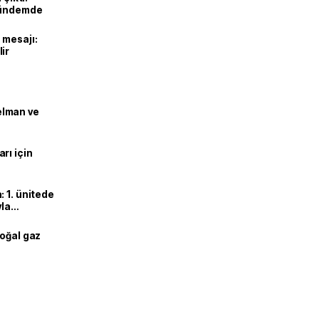
gündemde
 mesajı:
ir
lman ve
rı için
 1. ünitede
yla
doğal gaz