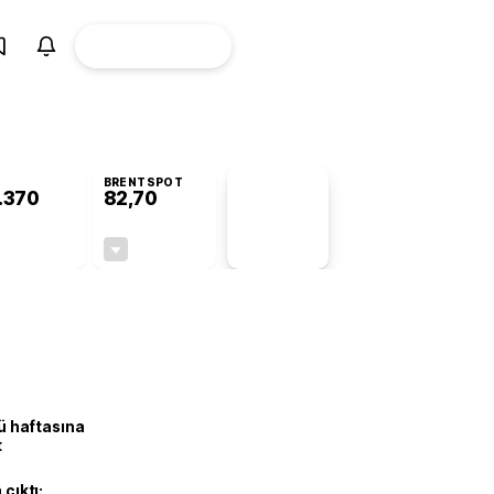
ÜYE
CANLI BORSA
Girişi
BRENTSPOT
.370
82,70
PİYASA
VERİLERİ
-0,78%
-0,10%
+0,00
-0,08
lü haftasına
t
 çıktı: