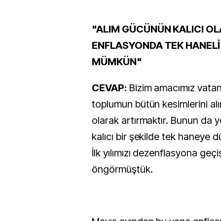
"ALIM GÜCÜNÜN KALICI O
ENFLASYONDA TEK HANEL
MÜMKÜN"
CEVAP:
Bizim amacımız vatan
toplumun bütün kesimlerini al
olarak artırmaktır. Bunun da 
kalıcı bir şekilde tek haneye
İlk yılımızı dezenflasyona geçi
öngörmüştük.