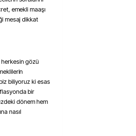
cret, emekli maaşı
ği mesaj dikkat
e herkesin gözü
eklilerin
iz biliyoruz ki esas
flasyonda bir
üzdeki dönem hem
na nasıl