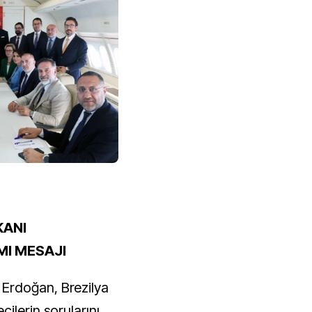
KANI
I MESAJI
Erdoğan, Brezilya
ilerin sorularını