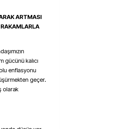
LARAK ARTMASI
İ RAKAMLARLA
daşımızın
ım gücünü kalıcı
yolu enflasyonu
 düşürmekten geçer.
ş olarak