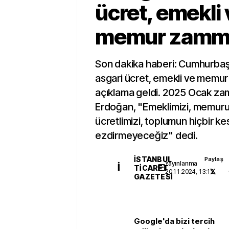
ücret, emekli 
memur zammı
Son dakika haberi: Cumhurba
asgari ücret, emekli ve memur
açıklama geldi. 2025 Ocak zamm
Erdoğan, "Emeklimizi, memuru
ücretlimizi, toplumun hiçbir ke
ezdirmeyeceğiz" dedi.
İSTANBUL
Paylaş
Yayınlanma
İ
TICARET
20.11.2024, 13:12
GAZETESI
Google'da bizi tercih