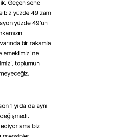
dik. Geçen sene
ne biz yüzde 49 zam
flasyon yüzde 49'un
ankamızın
varında bir rakamla
e emeklimizi ne
mizi, toplumun
irmeyeceğiz.
on 1 yılda da aynı
 değişmedi.
 ediyor ama biz
prensipler