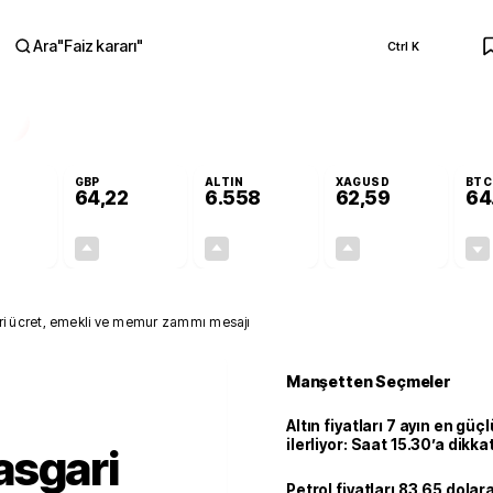
Ara
"
Faiz kararı
"
Ctrl K
RA
GBP
ALTIN
XAGUSD
BTC
64,22
6.558
62,59
64
-0,01%
+0,08%
+1,00%
+1,77%
0,00
0,05
65,19
1,09
i ücret, emekli ve memur zammı mesajı
Manşetten Seçmeler
Altın fiyatları 7 ayın en güç
ilerliyor: Saat 15.30’a dikka
asgari
Petrol fiyatları 83.65 dolara