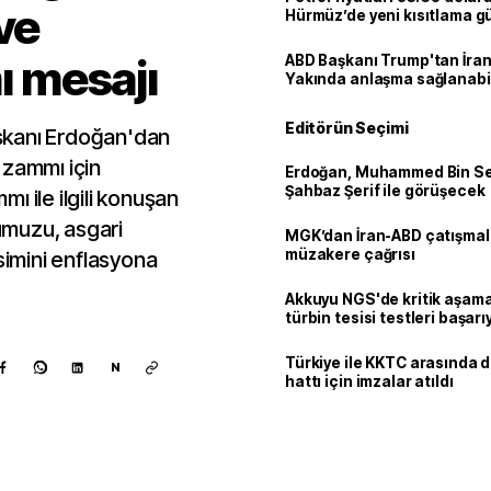
ve
Hürmüz’de yeni kısıtlama 
 mesajı
ABD Başkanı Trump'tan İran
Yakında anlaşma sağlanabil
Editörün Seçimi
şkanı Erdoğan'dan
 zammı için
Erdoğan, Muhammed Bin Se
Şahbaz Şerif ile görüşecek
ı ile ilgili konuşan
muzu, asgari
MGK’dan İran-ABD çatışmala
müzakere çağrısı
simini enflasyona
Akkuyu NGS'de kritik aşama:
türbin tesisi testleri başarı
tamamlandı
Türkiye ile KKTC arasında 
N
hattı için imzalar atıldı