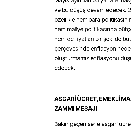
Mayıs ayından bu yana enfla
ve bu düşüş devam edecek. 2
özellikle hem para politikasını
hem maliye politikasında bütç
hem de fiyatları bir şekilde bü
çerçevesinde enflasyon hedef
oluşturmamız enflasyonu dü
edecek.
ASGARİ ÜCRET, EMEKLİ M
ZAMMI MESAJI
Bakın geçen sene asgari ücret