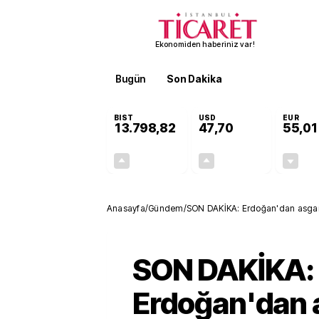
Ekonomiden haberiniz var!
Bugün
Son Dakika
Finans
EKST
BIST
USD
EUR
13.798,82
47,70
55,01
+0,70%
+0,17%
95,68
0,08
Anasayfa
/
Gündem
/
SON DAKİKA: Erdoğan'dan asgar
SON DAKİKA:
Erdoğan'dan 