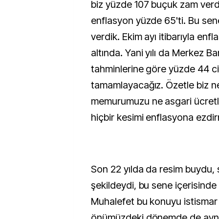
biz yüzde 107 buçuk zam ver
enflasyon yüzde 65'ti. Bu se
verdik. Ekim ayı itibarıyla en
altında. Yani yılı da Merkez B
tahminlerine göre yüzde 44 ci
tamamlayacağız. Özetle biz n
memurumuzu ne asgari ücretli
hiçbir kesimi enflasyona ezd
Son 22 yılda da resim buydu, s
şekildeydi, bu sene içerisinde
Muhalefet bu konuyu istismar
önümüzdeki dönemde de aynı 