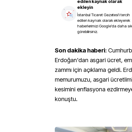
edilen kaynak olarak
ekleyin
İstanbul Ticaret Gazetesi
'i tercih
edilen kaynak olarak ekleyerek
haberlerimizi Google'da daha sı
görebilirsiniz.
Son dakika haberi:
Cumhurb
Erdoğan'dan asgari ücret, em
zammı için açıklama geldi. Er
memurumuzu, asgari ücretlimiz
kesimini enflasyona ezdirmey
konuştu.