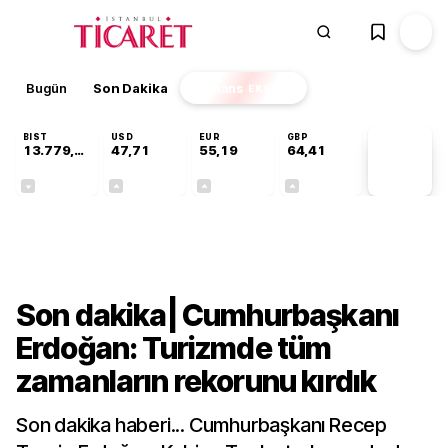
Bugün
Son Dakika
Finans
EKSTRA
BIST
USD
EUR
GBP
13.779,39
47,71
55,19
64,41
PİYASA
VERİLERİ
-0,14%
+0,18%
+0,32%
+0,38%
Gündem
Son dakika| Cumhurbaşkanı
Erdoğan: Turizmde tüm
zamanların rekorunu kırdık
Son dakika haberi... Cumhurbaşkanı Recep