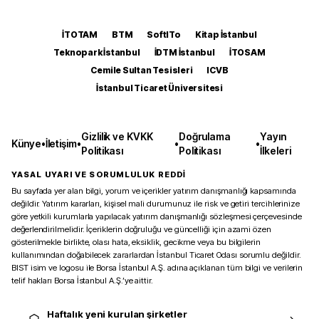
İTOTAM
BTM
SoftITo
Kitap İstanbul
Teknopark İstanbul
İDTM İstanbul
İTOSAM
Cemile Sultan Tesisleri
ICVB
İstanbul Ticaret Üniversitesi
Gizlilik ve KVKK
Doğrulama
Yayın
Künye
•
İletişim
•
•
•
Politikası
Politikası
İlkeleri
YASAL UYARI VE SORUMLULUK REDDİ
Bu sayfada yer alan bilgi, yorum ve içerikler yatırım danışmanlığı kapsamında
değildir. Yatırım kararları, kişisel mali durumunuz ile risk ve getiri tercihlerinize
göre yetkili kurumlarla yapılacak yatırım danışmanlığı sözleşmesi çerçevesinde
değerlendirilmelidir. İçeriklerin doğruluğu ve güncelliği için azami özen
gösterilmekle birlikte, olası hata, eksiklik, gecikme veya bu bilgilerin
kullanımından doğabilecek zararlardan İstanbul Ticaret Odası sorumlu değildir.
BIST isim ve logosu ile Borsa İstanbul A.Ş. adına açıklanan tüm bilgi ve verilerin
telif hakları Borsa İstanbul A.Ş.’ye aittir.
Haftalık yeni kurulan şirketler