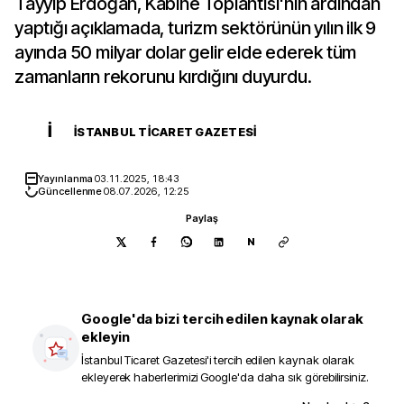
Tayyip Erdoğan, Kabine Toplantısı'nın ardından
yaptığı açıklamada, turizm sektörünün yılın ilk 9
ayında 50 milyar dolar gelir elde ederek tüm
zamanların rekorunu kırdığını duyurdu.
İ
İSTANBUL TICARET GAZETESI
Yayınlanma
03.11.2025, 18:43
Güncellenme
08.07.2026, 12:25
Paylaş
N
Google'da bizi tercih edilen kaynak olarak
ekleyin
İstanbul Ticaret Gazetesi
'i tercih edilen kaynak olarak
ekleyerek haberlerimizi Google'da daha sık görebilirsiniz.