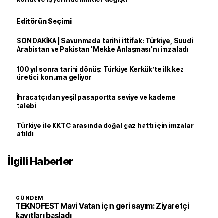
Editörün Seçimi
SON DAKİKA | Savunmada tarihi ittifak: Türkiye, Suudi
Arabistan ve Pakistan 'Mekke Anlaşması'nı imzaladı
100 yıl sonra tarihi dönüş: Türkiye Kerkük’te ilk kez
üretici konuma geliyor
İhracatçıdan yeşil pasaportta seviye ve kademe
talebi
Türkiye ile KKTC arasında doğal gaz hattı için imzalar
atıldı
İlgili Haberler
GÜNDEM
TEKNOFEST Mavi Vatan için geri sayım: Ziyaretçi
kayıtları başladı