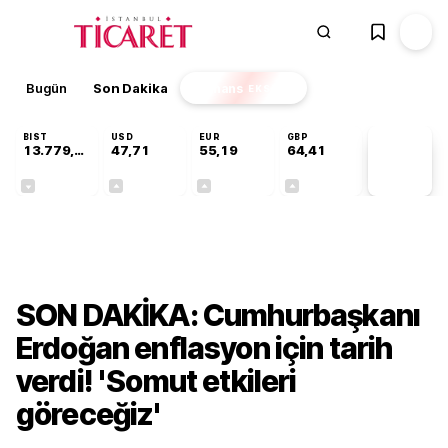
Bugün
Son Dakika
Finans
EKSTRA
BIST
USD
EUR
GBP
13.779,39
47,71
55,19
64,41
PİYASA
VERİLERİ
-0,14%
+0,18%
+0,32%
+0,38%
Gündem
SON DAKİKA: Cumhurbaşkanı
Erdoğan enflasyon için tarih
verdi! 'Somut etkileri
göreceğiz'