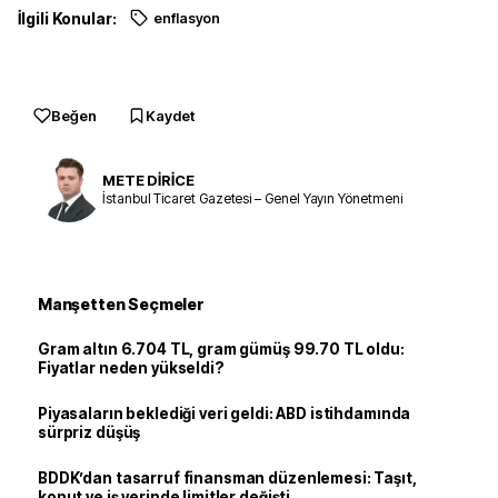
İlgili Konular:
enflasyon
Beğen
Kaydet
METE DİRİCE
İstanbul Ticaret Gazetesi – Genel Yayın Yönetmeni
Manşetten Seçmeler
Gram altın 6.704 TL, gram gümüş 99.70 TL oldu:
Fiyatlar neden yükseldi?
Piyasaların beklediği veri geldi: ABD istihdamında
sürpriz düşüş
BDDK’dan tasarruf finansman düzenlemesi: Taşıt,
konut ve iş yerinde limitler değişti