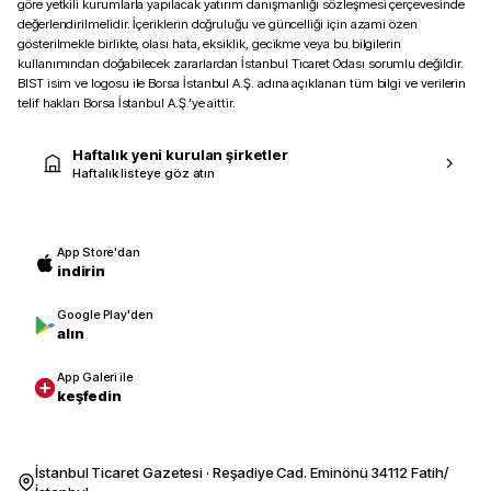
göre yetkili kurumlarla yapılacak yatırım danışmanlığı sözleşmesi çerçevesinde
değerlendirilmelidir. İçeriklerin doğruluğu ve güncelliği için azami özen
gösterilmekle birlikte, olası hata, eksiklik, gecikme veya bu bilgilerin
kullanımından doğabilecek zararlardan İstanbul Ticaret Odası sorumlu değildir.
BIST isim ve logosu ile Borsa İstanbul A.Ş. adına açıklanan tüm bilgi ve verilerin
telif hakları Borsa İstanbul A.Ş.’ye aittir.
Haftalık yeni kurulan şirketler
Haftalık listeye göz atın
App Store'dan
indirin
Google Play'den
alın
App Galeri ile
keşfedin
İstanbul Ticaret Gazetesi · Reşadiye Cad. Eminönü 34112 Fatih/