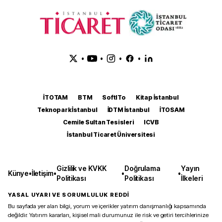
•
•
•
•
İTOTAM
BTM
SoftITo
Kitap İstanbul
Teknopark İstanbul
İDTM İstanbul
İTOSAM
Cemile Sultan Tesisleri
ICVB
İstanbul Ticaret Üniversitesi
Gizlilik ve KVKK
Doğrulama
Yayın
Künye
•
İletişim
•
•
•
Politikası
Politikası
İlkeleri
YASAL UYARI VE SORUMLULUK REDDİ
Bu sayfada yer alan bilgi, yorum ve içerikler yatırım danışmanlığı kapsamında
değildir. Yatırım kararları, kişisel mali durumunuz ile risk ve getiri tercihlerinize