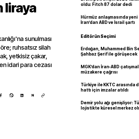
 liraya
oldu: Fitch 87 dolar dedi
Hürmüz anlaşmasında yeni
İran’dan ABD ve İsrail şartı
Editörün Seçimi
kanlığı'na sunulması
e; ruhsatsız silah
Erdoğan, Muhammed Bin Se
Şahbaz Şerif ile görüşecek
ak, yetkisiz çakar,
en idari para cezası
MGK’dan İran-ABD çatışmala
müzakere çağrısı
Türkiye ile KKTC arasında 
hattı için imzalar atıldı
N
Demir yolu ağı genişliyor: T
lojistikte küresel merkez o
Kaynak ekle