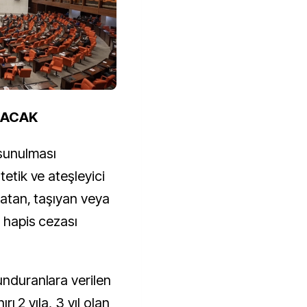
LACAK
sunulması
tetik ve ateşleyici
 satan, taşıyan veya
a hapis cezası
unduranlara verilen
ırı 2 yıla, 3 yıl olan