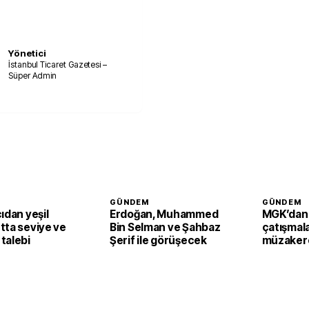
Yönetici
İstanbul Ticaret Gazetesi –
Süper Admin
GÜNDEM
GÜNDEM
ıdan yeşil
Erdoğan, Muhammed
MGK’dan
tta seviye ve
Bin Selman ve Şahbaz
çatışmala
talebi
Şerif ile görüşecek
müzakere