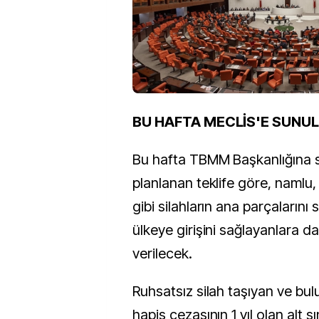
BU HAFTA MECLİS'E SUNU
Bu hafta TBMM Başkanlığına 
planlanan teklife göre, namlu, 
gibi silahların ana parçalarını
ülkeye girişini sağlayanlara d
verilecek.
Ruhsatsız silah taşıyan ve bul
hapis cezasının 1 yıl olan alt sın