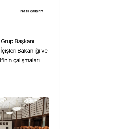
Nasıl çalışır?
›
k
çişleri Bakanlığı ve
finin çalışmaları