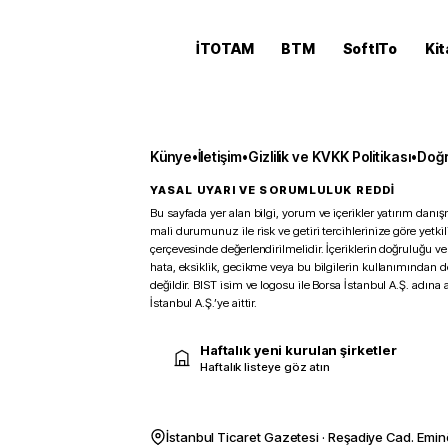
İTOTAM
BTM
SoftITo
Kit
Künye
•
İletişim
•
Gizlilik ve KVKK Politikası
•
Doğr
YASAL UYARI VE SORUMLULUK REDDİ
Bu sayfada yer alan bilgi, yorum ve içerikler yatırım danışm
mali durumunuz ile risk ve getiri tercihlerinize göre yetk
çerçevesinde değerlendirilmelidir. İçeriklerin doğruluğu ve
hata, eksiklik, gecikme veya bu bilgilerin kullanımından 
değildir. BIST isim ve logosu ile Borsa İstanbul A.Ş. adına a
İstanbul A.Ş.’ye aittir.
Haftalık yeni kurulan şirketler
Haftalık listeye göz atın
İstanbul Ticaret Gazetesi · Reşadiye Cad. Emin