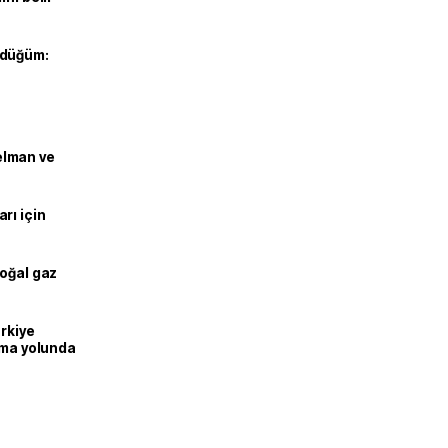
 düğüm:
lman ve
rı için
doğal gaz
ürkiye
lma yolunda