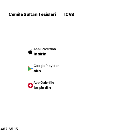
M
Cemile Sultan Tesisleri
ICVB
App Store'dan
indirin
Google Play'den
alın
App Galeri ile
keşfedin
 467 65 15