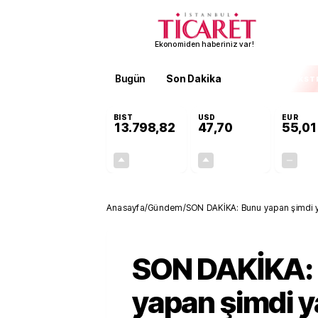
Ekonomiden haberiniz var!
Bugün
Son Dakika
Finans
EKST
BIST
USD
EUR
13.798,82
47,70
55,01
+0,70%
+0,17%
95,68
0,08
Anasayfa
/
Gündem
/
SON DAKİKA: Bunu yapan şimdi yan
SON DAKİKA:
yapan şimdi y