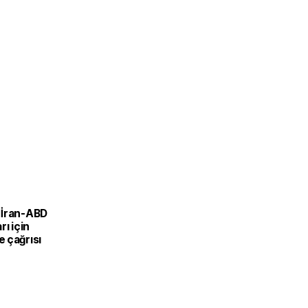
 İran-ABD
rı için
 çağrısı