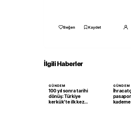
Beğen
Kaydet
İlgili Haberler
GÜNDEM
GÜNDEM
100 yıl sonra tarihi
İhracatç
dönüş: Türkiye
pasapor
kerkük’te ilk kez
kademe 
üretici konuma
geliyor