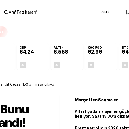
Ara
"
Faiz kararı
"
Ctrl K
RA
GBP
ALTIN
XAGUSD
BTC
64,24
6.558
62,96
64
+0,00%
+0,10%
+1,00%
+2,37%
0,00
0,06
65,19
1,46
dı! Cezası 150 bin liraya çıkıyor
Manşetten Seçmeler
 Bunu
Altın fiyatları 7 ayın en güç
ilerliyor: Saat 15.30’a dikka
andı!
Brent petrol için 2026 tahmi