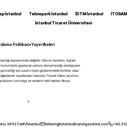
ap İstanbul
Teknopark İstanbul
İDTM İstanbul
İTOSA
İstanbul Ticaret Üniversitesi
ulama Politikası
•
Yayın İlkeleri
anlığı kapsamında değildir. Yatırım kararları, kişisel
ili kurumlarla yapılacak yatırım danışmanlığı sözleşmesi
 güncelliği için azami özen gösterilmekle birlikte, olası
doğabilecek zararlardan İstanbul Ticaret Odası sorumlu
çıklanan tüm bilgi ve verilerin telif hakları Borsa
önü 34112 Fatih/İstanbul
iletisim@istanbulticaretgazetesi.com
+90 212