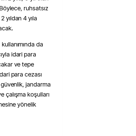
. Böylece, ruhsatsız
2 yıldan 4 yıla
acak.
ı kullanımında da
ıyla idari para
 çakar ve tepe
idari para cezası
il güvenlik, jandarma
ve çalışma koşulları
lmesine yönelik