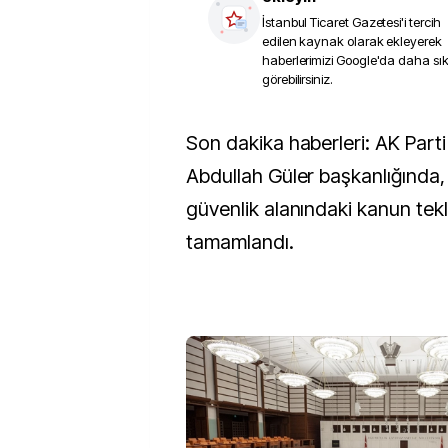
İstanbul Ticaret Gazetesi
'i tercih
edilen kaynak olarak ekleyerek
haberlerimizi Google'da daha sı
görebilirsiniz.
Son dakika haberleri: AK Parti Grup Başkanı
Abdullah Güler başkanlığında, İ
güvenlik alanındaki kanun tekli
tamamlandı.