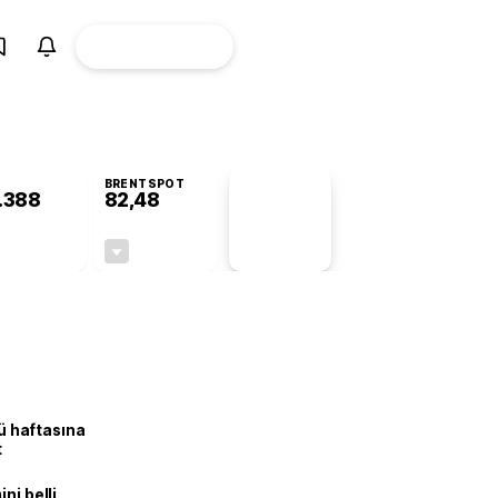
ÜYE
CANLI BORSA
Girişi
BRENTSPOT
.388
82,48
PİYASA
VERİLERİ
-0,61%
-0,36%
+0,00
-0,30
lü haftasına
t
ni belli