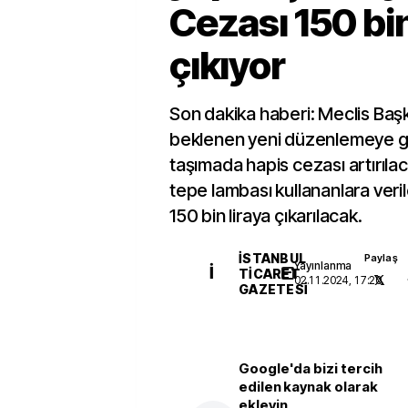
Cezası 150 bin
çıkıyor
Son dakika haberi: Meclis Baş
beklenen yeni düzenlemeye gör
taşımada hapis cezası artırılac
tepe lambası kullananlara veril
150 bin liraya çıkarılacak.
İSTANBUL
Paylaş
Yayınlanma
İ
TICARET
02.11.2024, 17:20
GAZETESI
Google'da bizi tercih
edilen kaynak olarak
ekleyin