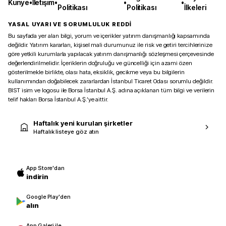
Künye
•
İletişim
•
•
•
Politikası
Politikası
İlkeleri
YASAL UYARI VE SORUMLULUK REDDİ
Bu sayfada yer alan bilgi, yorum ve içerikler yatırım danışmanlığı kapsamında
değildir. Yatırım kararları, kişisel mali durumunuz ile risk ve getiri tercihlerinize
göre yetkili kurumlarla yapılacak yatırım danışmanlığı sözleşmesi çerçevesinde
değerlendirilmelidir. İçeriklerin doğruluğu ve güncelliği için azami özen
gösterilmekle birlikte, olası hata, eksiklik, gecikme veya bu bilgilerin
kullanımından doğabilecek zararlardan İstanbul Ticaret Odası sorumlu değildir.
BIST isim ve logosu ile Borsa İstanbul A.Ş. adına açıklanan tüm bilgi ve verilerin
telif hakları Borsa İstanbul A.Ş.’ye aittir.
Haftalık yeni kurulan şirketler
Haftalık listeye göz atın
App Store'dan
indirin
Google Play'den
alın
App Galeri ile