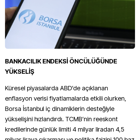
BANKACILIK ENDEKSİ ÖNCÜLÜĞÜNDE
YÜKSELİŞ
Küresel piyasalarda ABD’de açıklanan
enflasyon verisi fiyatlamalarda etkili olurken,
Borsa İstanbul iç dinamiklerin desteğiyle
yükselişini hızlandırdı. TCMB’nin reeskont
kredilerinde günlük limiti 4 milyar liradan 4,5
milyar liraya çıkarması ve politika faizini 100 baz