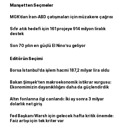
Manşetten Seçmeler
MGK’dan İran-ABD çatışmaları için müzakere çağrısı
Sıfır atık hedefi için 161 projeye 914 milyon liralık
destek
Son 70 yılın en güçlü El Nino’su geliyor
Editörün Seçimi
Borsa İstanbul’da işlem hacmi 187,2 milyar lira oldu
Bakan Şimşek’ten makroekonomik istikrar vurgusu:
Ekonomimizin dayanıklılığını daha da güçlendirdik
Altın fonlarına ilgi canlandı: İki ay sonra 3 milyar
dolarlık net giriş
Fed Başkanı Warsh için gelecek hafta kritik önemde:
Faiz artışı için tek kriter var