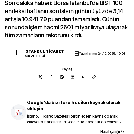
Son dakika haberi: Borsa İstanbul’da BIST 100
endeksi haftanın son işlem gününü yüzde 3,14
artışla 10.941,79 puandan tamamladı. Günün
sonunda işlem hacmi 260,1 milyar liraya ulaşarak
tüm zamanların rekorunu kırdı.
İSTANBUL TICARET
İ
Yayınlanma
24.10.2025, 19:03
GAZETESI
Paylaş
N
Google'da bizi tercih edilen kaynak olarak
ekleyin
İstanbul Ticaret Gazetesi
'i tercih edilen kaynak olarak
ekleyerek haberlerimizi Google'da daha sık görebilirsiniz.
Kaynak ekle
Nasıl çalışır?
›