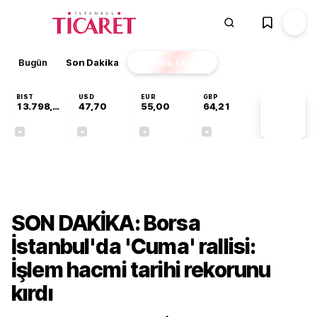
Bugün
Son Dakika
Finans
EKSTRA
BIST
USD
EUR
GBP
13.798,82
47,70
55,00
64,21
PİYASA
VERİLERİ
+0,70%
+0,16%
-0,03%
+0,06%
Finans
SON DAKİKA: Borsa
İstanbul'da 'Cuma' rallisi:
İşlem hacmi tarihi rekorunu
kırdı