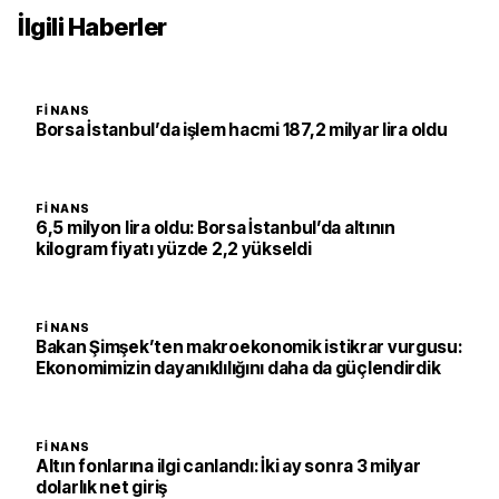
İlgili Haberler
FINANS
Borsa İstanbul’da işlem hacmi 187,2 milyar lira oldu
FINANS
6,5 milyon lira oldu: Borsa İstanbul’da altının
kilogram fiyatı yüzde 2,2 yükseldi
FINANS
Bakan Şimşek’ten makroekonomik istikrar vurgusu:
Ekonomimizin dayanıklılığını daha da güçlendirdik
FINANS
Altın fonlarına ilgi canlandı: İki ay sonra 3 milyar
dolarlık net giriş