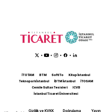
•
•
•
•
İTOTAM
BTM
SoftITo
Kitap İstanbul
Teknopark İstanbul
İDTM İstanbul
İTOSAM
Cemile Sultan Tesisleri
ICVB
İstanbul Ticaret Üniversitesi
Gizlilik ve KVKK
Doğrulama
Yayın