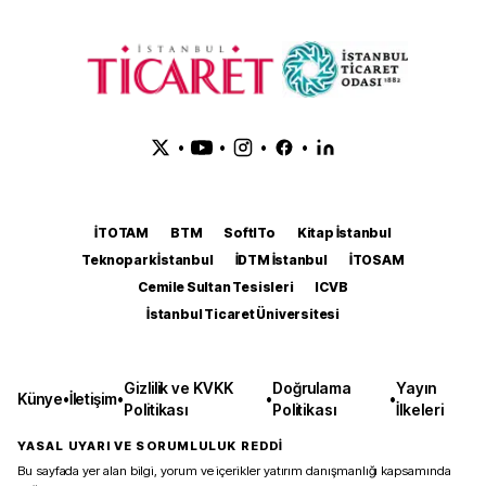
•
•
•
•
İTOTAM
BTM
SoftITo
Kitap İstanbul
Teknopark İstanbul
İDTM İstanbul
İTOSAM
Cemile Sultan Tesisleri
ICVB
İstanbul Ticaret Üniversitesi
Gizlilik ve KVKK
Doğrulama
Yayın
Künye
•
İletişim
•
•
•
Politikası
Politikası
İlkeleri
YASAL UYARI VE SORUMLULUK REDDİ
Bu sayfada yer alan bilgi, yorum ve içerikler yatırım danışmanlığı kapsamında