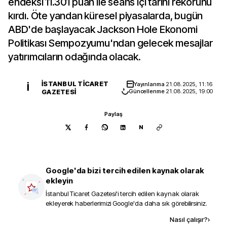
endeksi 11.301 puan ile seans içi tarihi rekorunu
kırdı. Öte yandan küresel piyasalarda, bugün
ABD'de başlayacak Jackson Hole Ekonomi
Politikası Sempozyumu'ndan gelecek mesajlar
yatırımcıların odağında olacak.
İSTANBUL TICARET
Yayınlanma
21.08.2025, 11:16
İ
GAZETESI
Güncellenme
21.08.2025, 19:00
Paylaş
N
Google'da bizi tercih edilen kaynak olarak
ekleyin
İstanbul Ticaret Gazetesi
'i tercih edilen kaynak olarak
ekleyerek haberlerimizi Google'da daha sık görebilirsiniz.
Kaynak ekle
Nasıl çalışır?
›