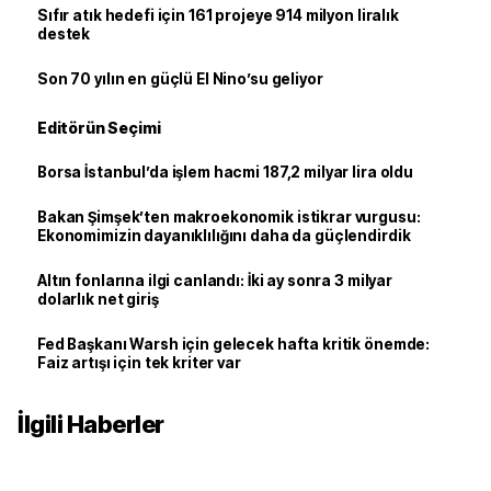
Sıfır atık hedefi için 161 projeye 914 milyon liralık
destek
Son 70 yılın en güçlü El Nino’su geliyor
Editörün Seçimi
Borsa İstanbul’da işlem hacmi 187,2 milyar lira oldu
Bakan Şimşek’ten makroekonomik istikrar vurgusu:
Ekonomimizin dayanıklılığını daha da güçlendirdik
Altın fonlarına ilgi canlandı: İki ay sonra 3 milyar
dolarlık net giriş
Fed Başkanı Warsh için gelecek hafta kritik önemde:
Faiz artışı için tek kriter var
İlgili Haberler