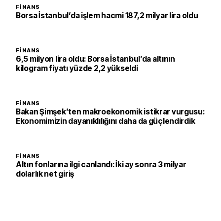
FINANS
Borsa İstanbul’da işlem hacmi 187,2 milyar lira oldu
FINANS
6,5 milyon lira oldu: Borsa İstanbul’da altının
kilogram fiyatı yüzde 2,2 yükseldi
FINANS
Bakan Şimşek’ten makroekonomik istikrar vurgusu:
Ekonomimizin dayanıklılığını daha da güçlendirdik
FINANS
Altın fonlarına ilgi canlandı: İki ay sonra 3 milyar
dolarlık net giriş