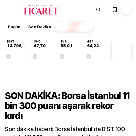
Bugün
Son Dakika
Finans
EKSTRA
BIST
USD
EUR
GBP
13.798,82
47,70
55,01
64,22
PİYASA
VERİLERİ
+0,70%
+0,16%
-0,01%
+0,08%
Finans
SON DAKİKA: Borsa İstanbul 11
bin 300 puanı aşarak rekor
kırdı
Son dakika haberi: Borsa İstanbul'da BIST 100