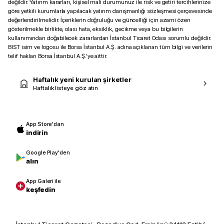
değildir. Yatırım kararları, kişisel mali durumunuz ile risk ve getiri tercihlerinize
göre yetkili kurumlarla yapılacak yatırım danışmanlığı sözleşmesi çerçevesinde
değerlendirilmelidir. İçeriklerin doğruluğu ve güncelliği için azami özen
gösterilmekle birlikte, olası hata, eksiklik, gecikme veya bu bilgilerin
kullanımından doğabilecek zararlardan İstanbul Ticaret Odası sorumlu değildir.
BIST isim ve logosu ile Borsa İstanbul A.Ş. adına açıklanan tüm bilgi ve verilerin
telif hakları Borsa İstanbul A.Ş.’ye aittir.
Haftalık yeni kurulan şirketler
Haftalık listeye göz atın
App Store'dan
indirin
Google Play'den
alın
App Galeri ile
keşfedin