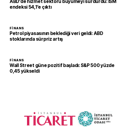
ABD’de hizmet sektörü büyümeyi sürdürdü: ISM
endeksi 54,1’e çıktı
FINANS
Petrol piyasasının beklediği veri geldi: ABD
stoklarında sürpriz artış
FINANS
Wall Street güne pozitif başladı: S&P 500 yüzde
0,45 yükseldi