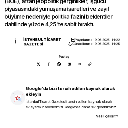
(BOE), artan jeopolitik gerginlikler, işgücü
piyasasındaki yumuşama işaretleri ve zayıf
büyüme nedeniyle politika faizini beklentiler
dahilinde yüzde 4,25'te sabit bıraktı.
İSTANBUL TICARET
Yayınlanma
19.06.2025, 14:22
İ
GAZETESI
Güncellenme
19.06.2025, 14:25
Paylaş
N
Google'da bizi tercih edilen kaynak olarak
ekleyin
İstanbul Ticaret Gazetesi
'i tercih edilen kaynak olarak
ekleyerek haberlerimizi Google'da daha sık görebilirsiniz.
Kaynak ekle
Nasıl çalışır?
›