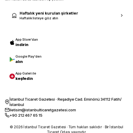
Haftalık yeni kurulan şirketler
Haftalık listeye göz atın
App Store'dan
indirin
Google Play'den
alın
App Galeri ile
keşfedin
İstanbul Ticaret Gazetesi · Reşadiye Cad. Eminönü 34112 Fatih/
İstanbul
iletisim@istanbulticaretgazetesi.com
+90 212 467 65 15
© 2026 İstanbul Ticaret Gazetesi · Tüm hakları saklıdır · Bir İstanbul
Ticaret Odası yayınıdır