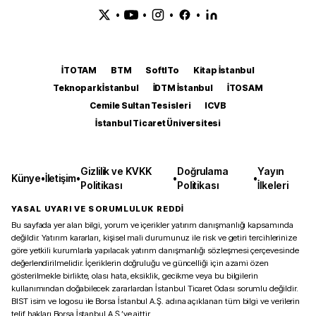
•
•
•
•
İTOTAM
BTM
SoftITo
Kitap İstanbul
Teknopark İstanbul
İDTM İstanbul
İTOSAM
Cemile Sultan Tesisleri
ICVB
İstanbul Ticaret Üniversitesi
Gizlilik ve KVKK
Doğrulama
Yayın
Künye
•
İletişim
•
•
•
Politikası
Politikası
İlkeleri
YASAL UYARI VE SORUMLULUK REDDİ
Bu sayfada yer alan bilgi, yorum ve içerikler yatırım danışmanlığı kapsamında
değildir. Yatırım kararları, kişisel mali durumunuz ile risk ve getiri tercihlerinize
göre yetkili kurumlarla yapılacak yatırım danışmanlığı sözleşmesi çerçevesinde
değerlendirilmelidir. İçeriklerin doğruluğu ve güncelliği için azami özen
gösterilmekle birlikte, olası hata, eksiklik, gecikme veya bu bilgilerin
kullanımından doğabilecek zararlardan İstanbul Ticaret Odası sorumlu değildir.
BIST isim ve logosu ile Borsa İstanbul A.Ş. adına açıklanan tüm bilgi ve verilerin
telif hakları Borsa İstanbul A.Ş.’ye aittir.