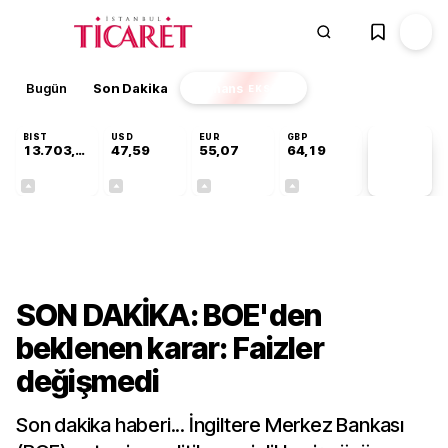
Bugün
Son Dakika
Finans
EKSTRA
BIST
USD
EUR
GBP
13.703,13
47,59
55,07
64,19
PİYASA
VERİLERİ
+0,11%
+0,06%
+0,12%
+0,14%
Finans
SON DAKİKA: BOE'den
beklenen karar: Faizler
değişmedi
Son dakika haberi... İngiltere Merkez Bankası