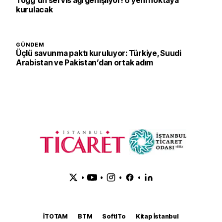
Togg'un servis ağı genişliyor! 6 yeni noktaya
kurulacak
GÜNDEM
Üçlü savunma paktı kuruluyor: Türkiye, Suudi
Arabistan ve Pakistan’dan ortak adım
•
•
•
•
İTOTAM
BTM
SoftITo
Kitap İstanbul