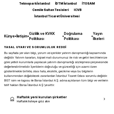
Teknopark İstanbul
İDTM İstanbul
İTOSAM
Cemile Sultan Tesisleri
ICVB
İstanbul Ticaret Üniversitesi
Gizlilik ve KVKK
Doğrulama
Yayın
Künye
•
İletişim
•
•
•
Politikası
Politikası
İlkeleri
YASAL UYARI VE SORUMLULUK REDDİ
Bu sayfada yer alan bilgi, yorum ve içerikler yatırım danışmanlığı kapsamında
değildir. Yatırım kararları, kişisel mali durumunuz ile risk ve getiri tercihlerinize
göre yetkili kurumlarla yapılacak yatırım danışmanlığı sözleşmesi çerçevesinde
değerlendirilmelidir. İçeriklerin doğruluğu ve güncelliği için azami özen
gösterilmekle birlikte, olası hata, eksiklik, gecikme veya bu bilgilerin
kullanımından doğabilecek zararlardan İstanbul Ticaret Odası sorumlu değildir.
BIST isim ve logosu ile Borsa İstanbul A.Ş. adına açıklanan tüm bilgi ve verilerin
telif hakları Borsa İstanbul A.Ş.’ye aittir.
Haftalık yeni kurulan şirketler
Haftalık listeye göz atın