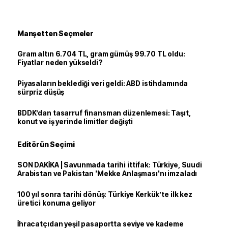
Manşetten Seçmeler
Gram altın 6.704 TL, gram gümüş 99.70 TL oldu:
Fiyatlar neden yükseldi?
Piyasaların beklediği veri geldi: ABD istihdamında
sürpriz düşüş
BDDK’dan tasarruf finansman düzenlemesi: Taşıt,
konut ve iş yerinde limitler değişti
Editörün Seçimi
SON DAKİKA | Savunmada tarihi ittifak: Türkiye, Suudi
Arabistan ve Pakistan 'Mekke Anlaşması'nı imzaladı
100 yıl sonra tarihi dönüş: Türkiye Kerkük’te ilk kez
üretici konuma geliyor
İhracatçıdan yeşil pasaportta seviye ve kademe