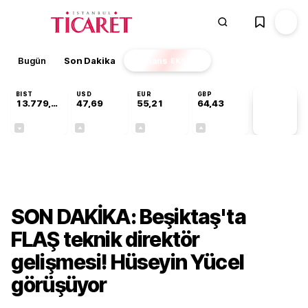
Bugün
Son Dakika
Finans
EKSTRA
BIST
USD
EUR
GBP
13.779,39
47,69
55,21
64,43
PİYASA
VERİLERİ
-0,14%
+0,14%
+0,36%
+0,41%
Gündem
SON DAKİKA: Beşiktaş'ta
FLAŞ teknik direktör
gelişmesi! Hüseyin Yücel
görüşüyor