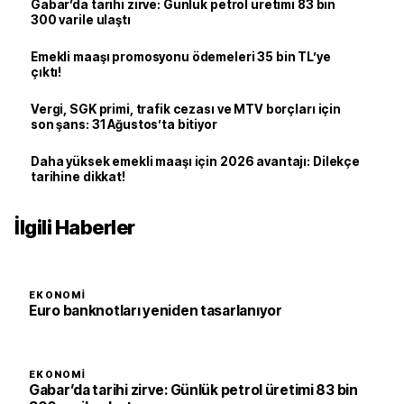
Gabar’da tarihi zirve: Günlük petrol üretimi 83 bin
300 varile ulaştı
Emekli maaşı promosyonu ödemeleri 35 bin TL’ye
çıktı!
Vergi, SGK primi, trafik cezası ve MTV borçları için
son şans: 31 Ağustos’ta bitiyor
Daha yüksek emekli maaşı için 2026 avantajı: Dilekçe
tarihine dikkat!
İlgili Haberler
EKONOMI
Euro banknotları yeniden tasarlanıyor
EKONOMI
Gabar’da tarihi zirve: Günlük petrol üretimi 83 bin