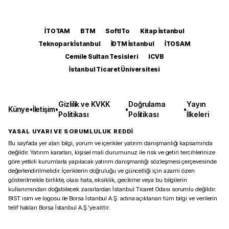
İTOTAM
BTM
SoftITo
Kitap İstanbul
Teknopark İstanbul
İDTM İstanbul
İTOSAM
Cemile Sultan Tesisleri
ICVB
İstanbul Ticaret Üniversitesi
Gizlilik ve KVKK
Doğrulama
Yayın
Künye
•
İletişim
•
•
•
Politikası
Politikası
İlkeleri
YASAL UYARI VE SORUMLULUK REDDİ
Bu sayfada yer alan bilgi, yorum ve içerikler yatırım danışmanlığı kapsamında
değildir. Yatırım kararları, kişisel mali durumunuz ile risk ve getiri tercihlerinize
göre yetkili kurumlarla yapılacak yatırım danışmanlığı sözleşmesi çerçevesinde
değerlendirilmelidir. İçeriklerin doğruluğu ve güncelliği için azami özen
gösterilmekle birlikte, olası hata, eksiklik, gecikme veya bu bilgilerin
kullanımından doğabilecek zararlardan İstanbul Ticaret Odası sorumlu değildir.
BIST isim ve logosu ile Borsa İstanbul A.Ş. adına açıklanan tüm bilgi ve verilerin
telif hakları Borsa İstanbul A.Ş.’ye aittir.