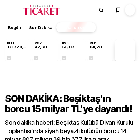
Bugün
Son Dakika
Finans
EKSTRA
BIST
USD
EUR
GBP
13.778,97
47,60
55,07
64,23
PİYASA
VERİLERİ
+0,55%
+0,06%
+0,11%
+0,21%
Ekonomi
SON DAKİKA: Beşiktaş'ın
borcu 15 milyar TL'ye dayandı!
Son dakika haberi: Beşiktaş Kulübü Divan Kurulu
Toplantısı'nda siyah beyazlı kulübün borcu 14
milyar 807 milyon 39 bin 677 lira olarak