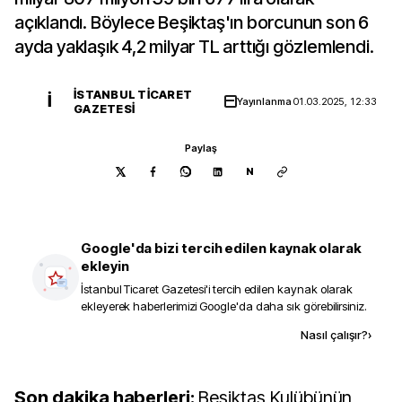
açıklandı. Böylece Beşiktaş'ın borcunun son 6
ayda yaklaşık 4,2 milyar TL arttığı gözlemlendi.
İSTANBUL TICARET
İ
Yayınlanma
01.03.2025, 12:33
GAZETESI
Paylaş
N
Google'da bizi tercih edilen kaynak olarak
ekleyin
İstanbul Ticaret Gazetesi
'i tercih edilen kaynak olarak
ekleyerek haberlerimizi Google'da daha sık görebilirsiniz.
Kaynak ekle
Nasıl çalışır?
›
Son dakika haberleri:
Beşiktaş Kulübünün