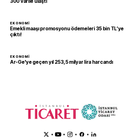
300 varile ulaştı
EKONOMI
Emekli maaşı promosyonu ödemeleri 35 bin TL’ye
çıktı!
EKONOMI
Ar-Ge'ye geçen yıl 253,5 milyar lira harcandı
•
•
•
•