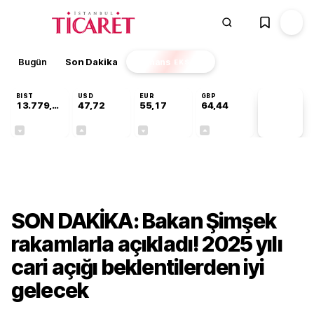
Bugün
Son Dakika
Finans
EKSTRA
BIST
USD
EUR
GBP
13.779,39
47,72
55,17
64,44
PİYASA
VERİLERİ
-0,14%
+0,02%
-0,03%
+0,03%
Ekonomi
SON DAKİKA: Bakan Şimşek
rakamlarla açıkladı! 2025 yılı
cari açığı beklentilerden iyi
gelecek