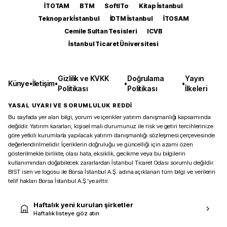
İTOTAM
BTM
SoftITo
Kitap İstanbul
Teknopark İstanbul
İDTM İstanbul
İTOSAM
Cemile Sultan Tesisleri
ICVB
İstanbul Ticaret Üniversitesi
Gizlilik ve KVKK
Doğrulama
Yayın
Künye
•
İletişim
•
•
•
Politikası
Politikası
İlkeleri
YASAL UYARI VE SORUMLULUK REDDİ
Bu sayfada yer alan bilgi, yorum ve içerikler yatırım danışmanlığı kapsamında
değildir. Yatırım kararları, kişisel mali durumunuz ile risk ve getiri tercihlerinize
göre yetkili kurumlarla yapılacak yatırım danışmanlığı sözleşmesi çerçevesinde
değerlendirilmelidir. İçeriklerin doğruluğu ve güncelliği için azami özen
gösterilmekle birlikte, olası hata, eksiklik, gecikme veya bu bilgilerin
kullanımından doğabilecek zararlardan İstanbul Ticaret Odası sorumlu değildir.
BIST isim ve logosu ile Borsa İstanbul A.Ş. adına açıklanan tüm bilgi ve verilerin
telif hakları Borsa İstanbul A.Ş.’ye aittir.
Haftalık yeni kurulan şirketler
Haftalık listeye göz atın