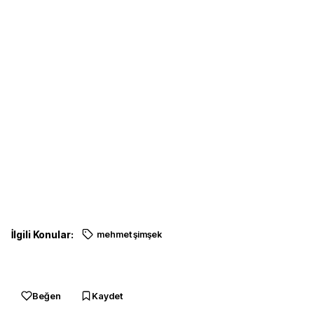
İlgili Konular:
mehmet şimşek
Beğen
Kaydet