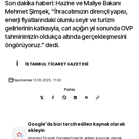
Son dakika haberi: Hazine ve Maliye Bakanı
Mehmet Şimşek, "İhracatımızın dirençli yapısı,
enerji fiyatlarındaki olumlu seyir ve turizm
gelirlerinin katkısıyla, cari açığın yıl sonunda OVP
tahminimizin oldukça altında gerçekleşmesini
öngörüyoruz." dedi.
İ
İSTANBUL TICARET GAZETESI
Yayınlanma
13.05.2025, 11:02
Paylaş
N
Google'da bizi tercih edilen kaynak olarak
ekleyin
İstanbul Ticaret Gazetesi
'i tercih edilen kaynak olarak