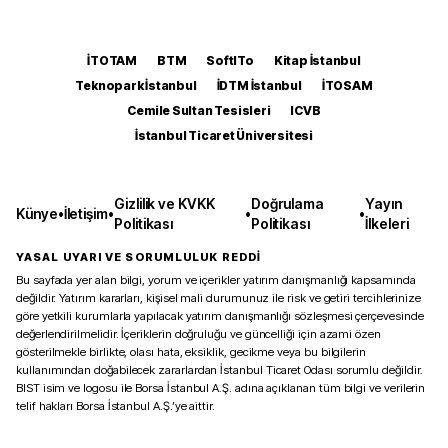
İTOTAM
BTM
SoftITo
Kitap İstanbul
Teknopark İstanbul
İDTM İstanbul
İTOSAM
Cemile Sultan Tesisleri
ICVB
İstanbul Ticaret Üniversitesi
Gizlilik ve KVKK
Doğrulama
Yayın
Künye
•
İletişim
•
•
•
Politikası
Politikası
İlkeleri
YASAL UYARI VE SORUMLULUK REDDİ
Bu sayfada yer alan bilgi, yorum ve içerikler yatırım danışmanlığı kapsamında
değildir. Yatırım kararları, kişisel mali durumunuz ile risk ve getiri tercihlerinize
göre yetkili kurumlarla yapılacak yatırım danışmanlığı sözleşmesi çerçevesinde
değerlendirilmelidir. İçeriklerin doğruluğu ve güncelliği için azami özen
gösterilmekle birlikte, olası hata, eksiklik, gecikme veya bu bilgilerin
kullanımından doğabilecek zararlardan İstanbul Ticaret Odası sorumlu değildir.
BIST isim ve logosu ile Borsa İstanbul A.Ş. adına açıklanan tüm bilgi ve verilerin
telif hakları Borsa İstanbul A.Ş.’ye aittir.