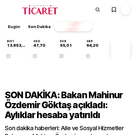
Bugün
Son Dakika
Finans
EKSTRA
BIST
USD
EUR
GBP
13.853,69
47,70
55,01
64,20
PİYASA
VERİLERİ
+0,40%
+0,17%
+0,00%
+0,05%
Gündem
SON DAKİKA: Bakan Mahinur
Özdemir Göktaş açıkladı:
Aylıklar hesaba yatırıldı
Son dakika haberleri: Aile ve Sosyal Hizmetler