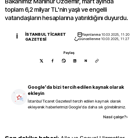
Bakanımız Mahinur Özdemir, mart ayında
toplam 6,2 milyar TL'nin yaşlı ve engelli
vatandaşların hesaplarına yatırıldığını duyurdu.
İSTANBUL TICARET
Yayınlanma
10.03.2025, 11:20
İ
GAZETESI
Güncellenme
10.03.2025, 11:27
Paylaş
N
Google'da bizi tercih edilen kaynak olarak
ekleyin
İstanbul Ticaret Gazetesi
'i tercih edilen kaynak olarak
ekleyerek haberlerimizi Google'da daha sık görebilirsiniz.
Kaynak ekle
Nasıl çalışır?
›