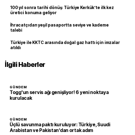
100 yıl sonra tarihi dönüş: Türkiye Kerkük’te ilk kez
üretici konuma geliyor
İhracatçıdan yeşil pasaportta seviye ve kademe
talebi
Türkiye ile KKTC arasında doğal gaz hattı için imzalar
atıldı
İlgili Haberler
GÜNDEM
Togg'un servis ağı genişliyor! 6 yeni noktaya
kurulacak
GÜNDEM
Üçlü savunma paktı kuruluyor: Türkiye, Suudi
Arabistan ve Pakistan’dan ortak adım