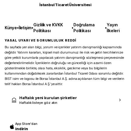
İstanbul Ticaret Üniversitesi
Gizlilik ve KVKK
Doğrulama
Yayın
Künye
•
İletişim
•
•
•
Politikası
Politikası
İlkeleri
YASAL UYARI VE SORUMLULUK REDDİ
Bu sayfada yer alan bilgi, yorum ve içerikler yatırım danışmanlığı kapsamında
değildir. Yatırım kararları, kişisel mali durumunuz ile risk ve getiri tercihlerinize
göre yetkili kurumlarla yapılacak yatırım danışmanlığı sözleşmesi çerçevesinde
değerlendirilmelidir. İçeriklerin doğruluğu ve güncelliği için azami özen
gösterilmekle birlikte, olası hata, eksiklik, gecikme veya bu bilgilerin
kullanımından doğabilecek zararlardan İstanbul Ticaret Odası sorumlu değildir.
BIST isim ve logosu ile Borsa İstanbul A.Ş. adına açıklanan tüm bilgi ve verilerin
telif hakları Borsa İstanbul A.Ş.’ye aittir.
Haftalık yeni kurulan şirketler
Haftalık listeye göz atın
App Store'dan
indirin