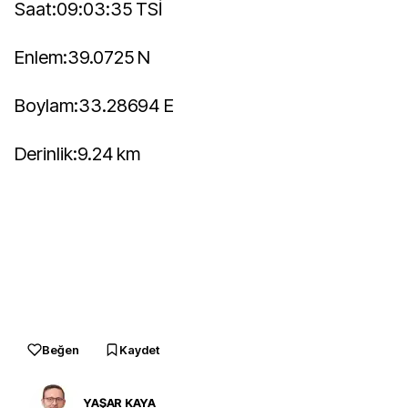
Saat:09:03:35 TSİ
Enlem:39.0725 N
Boylam:33.28694 E
Derinlik:9.24 km
Beğen
Kaydet
YAŞAR KAYA