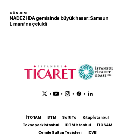
GÜNDEM
NADEZHDA gemisinde büyük hasar: Samsun
Limanı’na çekildi
•
•
•
•
İTOTAM
BTM
SoftITo
Kitap İstanbul
Teknopark İstanbul
İDTM İstanbul
İTOSAM
Cemile Sultan Tesisleri
ICVB