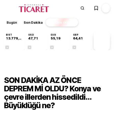
Bugün
Son Dakika
Finans
EKSTRA
BIST
USD
EUR
GBP
13.779,39
47,71
55,19
64,41
PİYASA
VERİLERİ
-0,14%
+0,18%
+0,32%
+0,38%
Gündem
SON DAKİKA AZ ÖNCE
DEPREM Mİ OLDU? Konya ve
çevre illerden hissedildi...
Büyüklüğü ne?