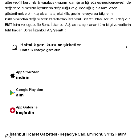
göre yetkili kurumlarla yapılacak yatırım danışmanlığı sözleşmesi çerçevesinde
değerlendirilmelidir. İçeriklerin doğruluğu ve güncelliği için azami özen
gösterilmekle birlikte, olası hata, eksiklik, gecikme veya bu bilgilerin
kullanımından doğabilecek zararlardan İstanbul Ticaret Odası sorumlu değildir.
BIST isim ve logosu ile Borsa İstanbul A.Ş. adına açıklanan tüm bilgi ve verilerin
telif hakları Borsa İstanbul A.Ş.’ye aittir.
Haftalık yeni kurulan şirketler
Haftalık listeye göz atın
App Store'dan
indirin
Google Play'den
alın
App Galeri ile
keşfedin
İstanbul Ticaret Gazetesi · Reşadiye Cad. Eminönü 34112 Fatih/