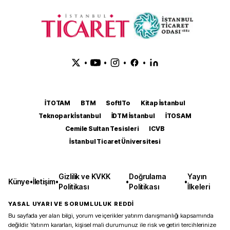
•
•
•
•
İTOTAM
BTM
SoftITo
Kitap İstanbul
Teknopark İstanbul
İDTM İstanbul
İTOSAM
Cemile Sultan Tesisleri
ICVB
İstanbul Ticaret Üniversitesi
Gizlilik ve KVKK
Doğrulama
Yayın
Künye
•
İletişim
•
•
•
Politikası
Politikası
İlkeleri
YASAL UYARI VE SORUMLULUK REDDİ
Bu sayfada yer alan bilgi, yorum ve içerikler yatırım danışmanlığı kapsamında
değildir. Yatırım kararları, kişisel mali durumunuz ile risk ve getiri tercihlerinize