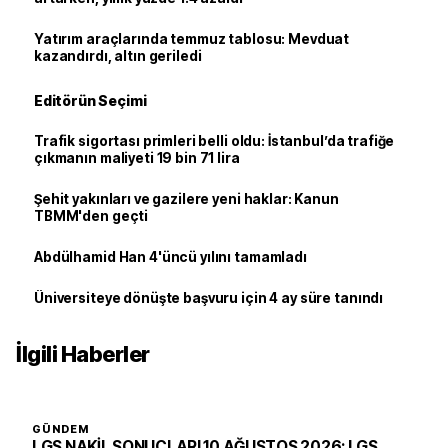
Yatırım araçlarında temmuz tablosu: Mevduat
kazandırdı, altın geriledi
Editörün Seçimi
Trafik sigortası primleri belli oldu: İstanbul’da trafiğe
çıkmanın maliyeti 19 bin 71 lira
Şehit yakınları ve gazilere yeni haklar: Kanun
TBMM'den geçti
Abdülhamid Han 4'üncü yılını tamamladı
Üniversiteye dönüşte başvuru için 4 ay süre tanındı
İlgili Haberler
GÜNDEM
LGS NAKİL SONUÇLARI 10 AĞUSTOS 2026: LGS