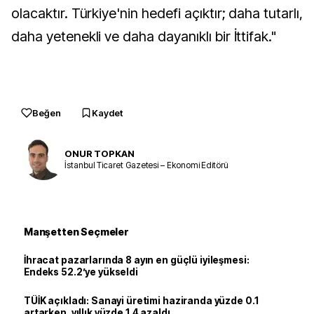
olacaktır. Türkiye'nin hedefi açıktır; daha tutarlı,
daha yetenekli ve daha dayanıklı bir İttifak."
Beğen
Kaydet
ONUR TOPKAN
İstanbul Ticaret Gazetesi – Ekonomi Editörü
Manşetten Seçmeler
İhracat pazarlarında 8 ayın en güçlü iyileşmesi:
Endeks 52.2’ye yükseldi
TÜİK açıkladı: Sanayi üretimi haziranda yüzde 0.1
artarken, yıllık yüzde 1.4 azaldı