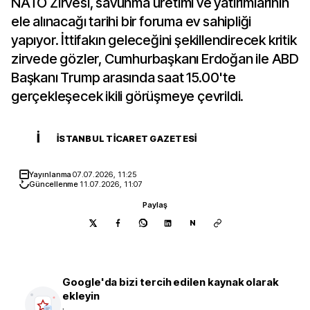
NATO Zirvesi, savunma üretimi ve yatırımlarının
ele alınacağı tarihi bir foruma ev sahipliği
yapıyor. İttifakın geleceğini şekillendirecek kritik
zirvede gözler, Cumhurbaşkanı Erdoğan ile ABD
Başkanı Trump arasında saat 15.00'te
gerçekleşecek ikili görüşmeye çevrildi.
İ
İSTANBUL TICARET GAZETESI
Yayınlanma
07.07.2026, 11:25
Güncellenme
11.07.2026, 11:07
Paylaş
N
Google'da bizi tercih edilen kaynak olarak
ekleyin