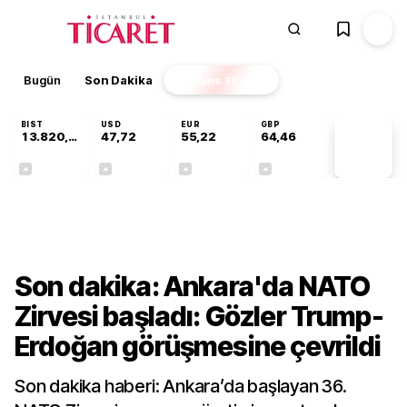
Bugün
Son Dakika
Finans
EKSTRA
BIST
USD
EUR
GBP
13.820,19
47,72
55,22
64,46
PİYASA
VERİLERİ
+0,30%
+0,02%
+0,06%
+0,08%
Gündem
Son dakika: Ankara'da NATO
Zirvesi başladı: Gözler Trump-
Erdoğan görüşmesine çevrildi
Son dakika haberi: Ankara’da başlayan 36.