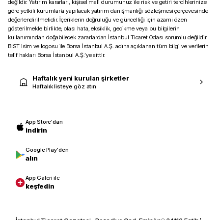
değildir. Yatırım kararları, kişisel mali durumunuz ile risk ve getiri tercihlerinize
göre yetkili kurumlarla yapılacak yatırım danışmanlığı sözleşmesi çerçevesinde
değerlendirilmelidir. İçeriklerin doğruluğu ve güncelliği için azami özen
gösterilmekle birlikte, olası hata, eksiklik, gecikme veya bu bilgilerin
kullanımından doğabilecek zararlardan İstanbul Ticaret Odası sorumlu değildir.
BIST isim ve logosu ile Borsa İstanbul A.Ş. adına açıklanan tüm bilgi ve verilerin
telif hakları Borsa İstanbul A.Ş.’ye aittir.
Haftalık yeni kurulan şirketler
Haftalık listeye göz atın
App Store'dan
indirin
Google Play'den
alın
App Galeri ile
keşfedin