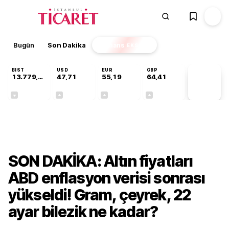
Bugün
Son Dakika
Finans
EKSTRA
BIST
USD
EUR
GBP
13.779,39
47,71
55,19
64,41
PİYASA
VERİLERİ
-0,14%
+0,18%
+0,32%
+0,38%
Ekonomi
SON DAKİKA: Altın fiyatları
ABD enflasyon verisi sonrası
yükseldi! Gram, çeyrek, 22
ayar bilezik ne kadar?