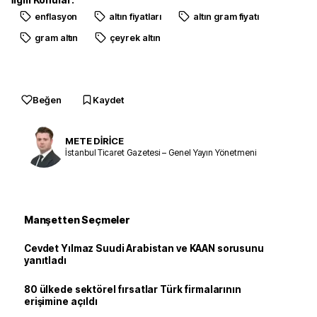
enflasyon
altın fiyatları
altın gram fiyatı
gram altın
çeyrek altın
Beğen
Kaydet
METE DİRİCE
İstanbul Ticaret Gazetesi – Genel Yayın Yönetmeni
Manşetten Seçmeler
Cevdet Yılmaz Suudi Arabistan ve KAAN sorusunu
yanıtladı
80 ülkede sektörel fırsatlar Türk firmalarının
erişimine açıldı