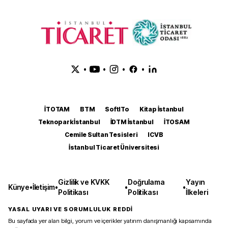
•
•
•
•
İTOTAM
BTM
SoftITo
Kitap İstanbul
Teknopark İstanbul
İDTM İstanbul
İTOSAM
Cemile Sultan Tesisleri
ICVB
İstanbul Ticaret Üniversitesi
Gizlilik ve KVKK
Doğrulama
Yayın
Künye
•
İletişim
•
•
•
Politikası
Politikası
İlkeleri
YASAL UYARI VE SORUMLULUK REDDİ
Bu sayfada yer alan bilgi, yorum ve içerikler yatırım danışmanlığı kapsamında