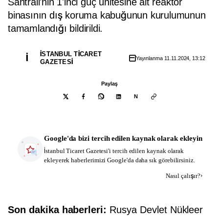
Santrali'nin 1'inci güç ünitesine ait reaktör
binasının dış koruma kabuğunun kurulumunun
tamamlandığı bildirildi.
İSTANBUL TICARET
İ
Yayınlanma
11.11.2024, 13:12
GAZETESI
Paylaş
N
Google'da bizi tercih edilen kaynak olarak ekleyin
İstanbul Ticaret Gazetesi
'i tercih edilen kaynak olarak
ekleyerek haberlerimizi Google'da daha sık görebilirsiniz.
Kaynak ekle
›
Nasıl çalışır?
Son dakika haberleri:
Rusya Devlet Nükleer