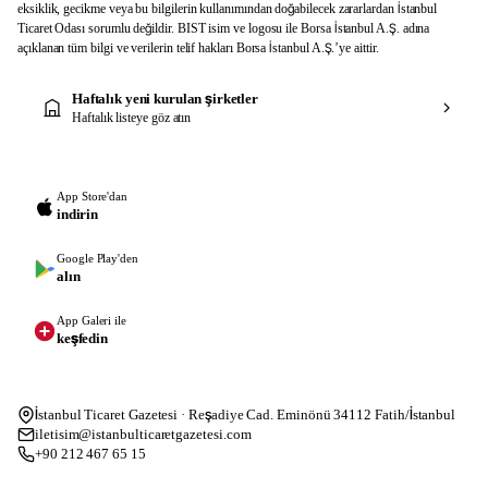
eksiklik, gecikme veya bu bilgilerin kullanımından doğabilecek zararlardan İstanbul
Ticaret Odası sorumlu değildir. BIST isim ve logosu ile Borsa İstanbul A.Ş. adına
açıklanan tüm bilgi ve verilerin telif hakları Borsa İstanbul A.Ş.’ye aittir.
Haftalık yeni kurulan şirketler
Haftalık listeye göz atın
App Store'dan
indirin
Google Play'den
alın
App Galeri ile
keşfedin
İstanbul Ticaret Gazetesi · Reşadiye Cad. Eminönü 34112 Fatih/İstanbul
iletisim@istanbulticaretgazetesi.com
+90 212 467 65 15