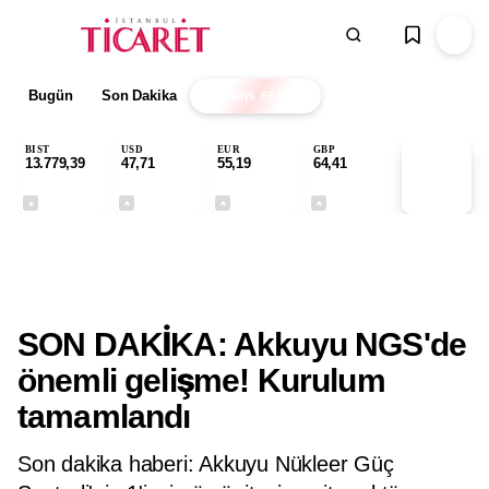
Bugün
Son Dakika
Finans
EKSTRA
BIST
USD
EUR
GBP
13.779,39
47,71
55,19
64,41
PİYASA
VERİLERİ
-0,14%
+0,18%
+0,32%
+0,38%
Gündem
SON DAKİKA: Akkuyu NGS'de
önemli gelişme! Kurulum
tamamlandı
Son dakika haberi: Akkuyu Nükleer Güç