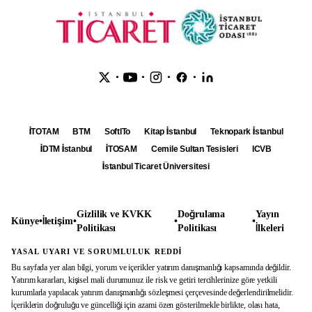
•
•
•
•
İTOTAM
BTM
SoftITo
Kitap İstanbul
Teknopark İstanbul
İDTM İstanbul
İTOSAM
Cemile Sultan Tesisleri
ICVB
İstanbul Ticaret Üniversitesi
Gizlilik ve KVKK
Doğrulama
Yayın
Künye
•
İletişim
•
•
•
Politikası
Politikası
İlkeleri
YASAL UYARI VE SORUMLULUK REDDİ
Bu sayfada yer alan bilgi, yorum ve içerikler yatırım danışmanlığı kapsamında değildir.
Yatırım kararları, kişisel mali durumunuz ile risk ve getiri tercihlerinize göre yetkili
kurumlarla yapılacak yatırım danışmanlığı sözleşmesi çerçevesinde değerlendirilmelidir.
İçeriklerin doğruluğu ve güncelliği için azami özen gösterilmekle birlikte, olası hata,