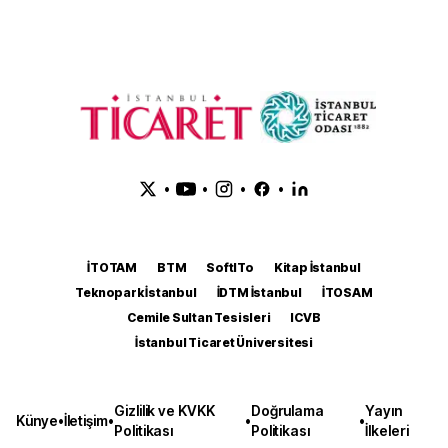
•
•
•
•
İTOTAM
BTM
SoftITo
Kitap İstanbul
Teknopark İstanbul
İDTM İstanbul
İTOSAM
Cemile Sultan Tesisleri
ICVB
İstanbul Ticaret Üniversitesi
Gizlilik ve KVKK
Doğrulama
Yayın
Künye
•
İletişim
•
•
•
Politikası
Politikası
İlkeleri