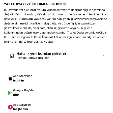
YASAL UYARI VE SORUMLULUK REDDİ
Bu sayfada yer alan bilgi, yorum ve içerikler yatırım danışmanlığı kapsamında
değildir. Yatırım kararları, kişisel mali durumunuz ile risk ve getiri tercihlerinize
göre yetkili kurumlarla yapılacak yatırım danışmanlığı sözleşmesi çerçevesinde
değerlendirilmelidir. İçeriklerin doğruluğu ve güncelliği için azami özen
gösterilmekle birlikte, olası hata, eksiklik, gecikme veya bu bilgilerin
kullanımından doğabilecek zararlardan İstanbul Ticaret Odası sorumlu değildir.
BIST isim ve logosu ile Borsa İstanbul A.Ş. adına açıklanan tüm bilgi ve verilerin
telif hakları Borsa İstanbul A.Ş.’ye aittir.
Haftalık yeni kurulan şirketler
Haftalık listeye göz atın
App Store'dan
indirin
Google Play'den
alın
App Galeri ile
keşfedin