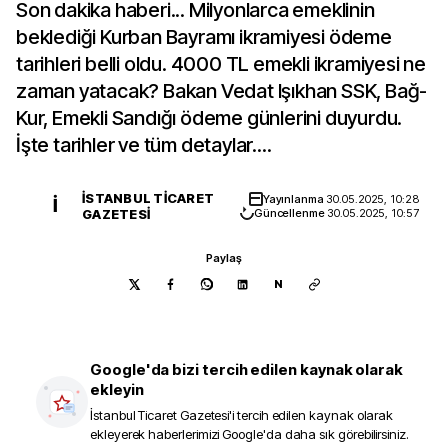
Son dakika haberi... Milyonlarca emeklinin
beklediği Kurban Bayramı ikramiyesi ödeme
tarihleri belli oldu. 4000 TL emekli ikramiyesi ne
zaman yatacak? Bakan Vedat Işıkhan SSK, Bağ-
Kur, Emekli Sandığı ödeme günlerini duyurdu.
İşte tarihler ve tüm detaylar....
İSTANBUL TICARET
Yayınlanma
30.05.2025, 10:28
İ
GAZETESI
Güncellenme
30.05.2025, 10:57
Paylaş
N
Google'da bizi tercih edilen kaynak olarak
ekleyin
İstanbul Ticaret Gazetesi
'i tercih edilen kaynak olarak
ekleyerek haberlerimizi Google'da daha sık görebilirsiniz.