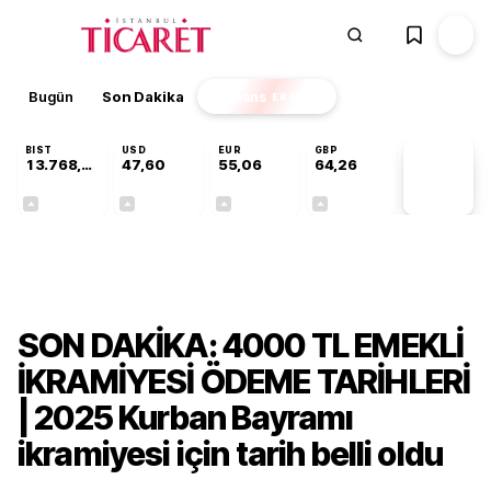
Bugün
Son Dakika
Finans
EKSTRA
BIST
USD
EUR
GBP
13.768,18
47,60
55,06
64,26
PİYASA
VERİLERİ
+0,47%
+0,06%
+0,10%
+0,25%
Gündem
SON DAKİKA: 4000 TL EMEKLİ
İKRAMİYESİ ÖDEME TARİHLERİ
| 2025 Kurban Bayramı
ikramiyesi için tarih belli oldu