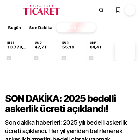
Bugün
Son Dakika
Finans
EKSTRA
BIST
USD
EUR
GBP
13.779,39
47,71
55,19
64,41
PİYASA
VERİLERİ
-0,14%
+0,18%
+0,32%
+0,38%
Ekonomi
SON DAKİKA: 2025 bedelli
askerlik ücreti açıklandı!
Son dakika haberleri: 2025 yılı bedelli askerlik
ücreti açıklandı. Her yıl yeniden belirlenerek
askerlik hizmetini bedeli olarak yapmak