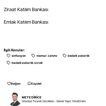
Ziraat Katılım Bankası
Emlak Katılım Bankası
İlgili Konular:
enflasyon
memur zammı
bedelli askerlik
bedelli askerlik ücreti
Beğen
Kaydet
METE DİRİCE
İstanbul Ticaret Gazetesi – Genel Yayın Yönetmeni