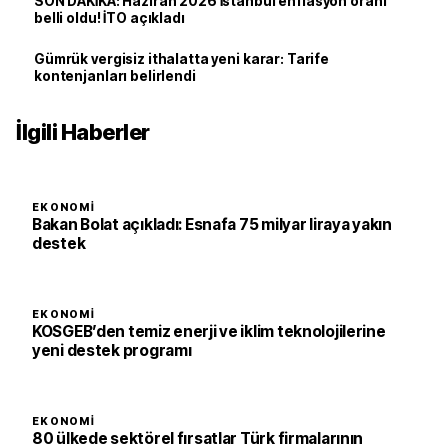
SON DAKİKA: Haziran 2026 İstanbul enflasyon oranı
belli oldu! İTO açıkladı
Gümrük vergisiz ithalatta yeni karar: Tarife
kontenjanları belirlendi
İlgili Haberler
EKONOMI
Bakan Bolat açıkladı: Esnafa 75 milyar liraya yakın
destek
EKONOMI
KOSGEB’den temiz enerji ve iklim teknolojilerine
yeni destek programı
EKONOMI
80 ülkede sektörel fırsatlar Türk firmalarının