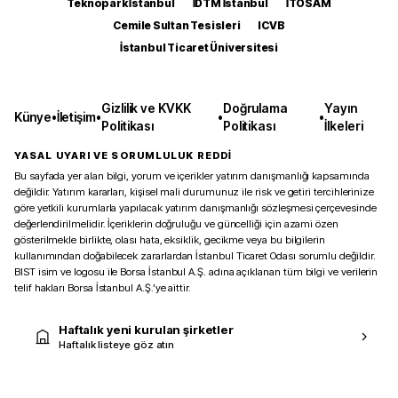
Teknopark İstanbul
İDTM İstanbul
İTOSAM
Cemile Sultan Tesisleri
ICVB
İstanbul Ticaret Üniversitesi
Gizlilik ve KVKK
Doğrulama
Yayın
Künye
•
İletişim
•
•
•
Politikası
Politikası
İlkeleri
YASAL UYARI VE SORUMLULUK REDDİ
Bu sayfada yer alan bilgi, yorum ve içerikler yatırım danışmanlığı kapsamında
değildir. Yatırım kararları, kişisel mali durumunuz ile risk ve getiri tercihlerinize
göre yetkili kurumlarla yapılacak yatırım danışmanlığı sözleşmesi çerçevesinde
değerlendirilmelidir. İçeriklerin doğruluğu ve güncelliği için azami özen
gösterilmekle birlikte, olası hata, eksiklik, gecikme veya bu bilgilerin
kullanımından doğabilecek zararlardan İstanbul Ticaret Odası sorumlu değildir.
BIST isim ve logosu ile Borsa İstanbul A.Ş. adına açıklanan tüm bilgi ve verilerin
telif hakları Borsa İstanbul A.Ş.’ye aittir.
Haftalık yeni kurulan şirketler
Haftalık listeye göz atın