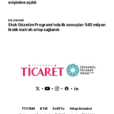
erişimine açıldı
EKONOMI
Stok Gözetim Programı'nda ilk sonuçlar: 540 milyon
liralık matrah artışı sağlandı
•
•
•
•
İTOTAM
BTM
SoftITo
Kitap İstanbul