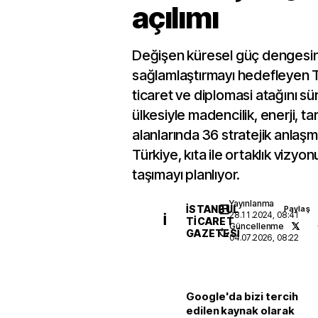
açılımı
Değişen küresel güç dengesin
sağlamlaştırmayı hedefleyen Tü
ticaret ve diplomasi atağını sü
ülkesiyle madencilik, enerji, ta
alanlarında 36 stratejik anlaş
Türkiye, kıta ile ortaklık vizyon
taşımayı planlıyor.
Yayınlanma
İSTANBUL
Paylaş
28.11.2024, 08:41
İ
TICARET
Güncellenme
GAZETESI
04.07.2026, 08:22
Google'da bizi tercih
edilen kaynak olarak