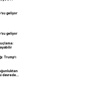
o’su geliyor
o’su geliyor
suçlama:
layabilir
ı: Trump’ı
Yoğunluktan
emi devreden