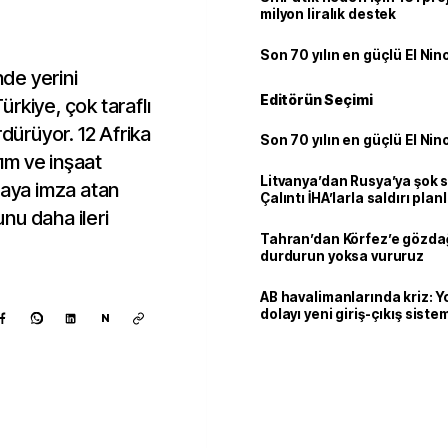
milyon liralık destek
Son 70 yılın en güçlü El Nin
de yerini
Editörün Seçimi
rkiye, çok taraflı
rdürüyor. 12 Afrika
Son 70 yılın en güçlü El Nin
rım ve inşaat
Litvanya’dan Rusya’ya şok 
maya imza atan
Çalıntı İHA’larla saldırı plan
unu daha ileri
Tahran’dan Körfez’e gözdağ
durdurun yoksa vururuz
AB havalimanlarında kriz: 
dolayı yeni giriş-çıkış sist
N
çıkarılıyor