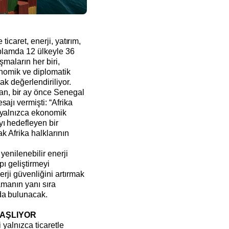
 ticaret, enerji, yatırım,
oplamda 12 ülkeyle 36
şmaların her biri,
onomik ve diplomatik
rak değerlendiriliyor.
n, bir ay önce Senegal
ajı vermişti: “Afrika
 yalnızca ekonomik
ı hedefleyen bir
ak Afrika halklarının
yenilenebilir enerji
pı geliştirmeyi
erji güvenliğini artırmak
lamanın yanı sıra
da bulunacak.
 BAŞLIYOR
i yalnızca ticaretle