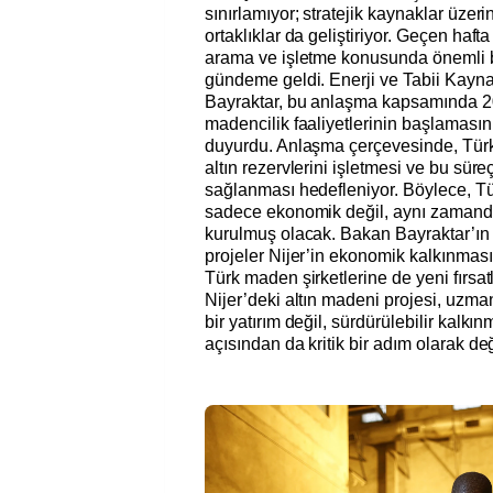
sınırlamıyor; stratejik kaynaklar üzer
ortaklıklar da geliştiriyor. Geçen hafta
arama ve işletme konusunda önemli 
gündeme geldi. Enerji ve Tabii Kayna
Bayraktar, bu anlaşma kapsamında 2025
madencilik faaliyetlerinin başlamasın
duyurdu. Anlaşma çerçevesinde, Türk 
altın rezervlerini işletmesi ve bu süreç
sağlanması hedefleniyor. Böylece, Tü
sadece ekonomik değil, aynı zamanda
kurulmuş olacak. Bakan Bayraktar’ın 
projeler Nijer’in ekonomik kalkınmas
Türk maden şirketlerine de yeni fırsa
Nijer’deki altın madeni projesi, uzma
bir yatırım değil, sürdürülebilir kalkın
açısından da kritik bir adım olarak değ