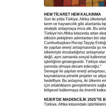
HEM TİCARET HEM KALKINMA
Son iki yılda Türkiye, Afrika ülkeleriyle
tarım ve hayvancılık gibi alanlarda t
stratejik anlaşmaya imza attı. Bu anla
Türkiye’nin Afrika kıtasında artan ek
etkisini pekiştiren adımlardan biri ola
Cumhurbaşkanı Recep Tayyip Erdoğa
ile yapılan enerji anlaşmasında şu mes
ülkeleriyle imzaladığımız anlaşmalar
değil, aynı zamanda sosyal kalkınmay
işbirliğinin göstergesidir. Türkiye olar
yanında olmaya devam edeceğiz.”
Senegal ile yapılan enerji anlaşması, 
kaynaklarına yönelik projeler ve altya
hedefliyor. Bu anlaşma, iki ülkenin en
için ortaklıklarını genişletmesini sağ
bölgesel kalkınmaya da önemli katkı
NİJER’DE MADENCİLİK 2025’TE
Türkiye, Afrika kıtasındaki işbirliklerin