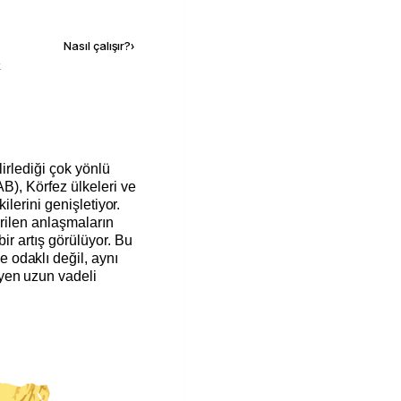
Kaynak ekle
Nasıl çalışır?
›
k
lirlediği çok yönlü
AB), Körfez ülkeleri ve
şkilerini genişletiyor.
irilen anlaşmaların
bir artış görülüyor. Bu
odaklı değil, aynı
yen uzun vadeli