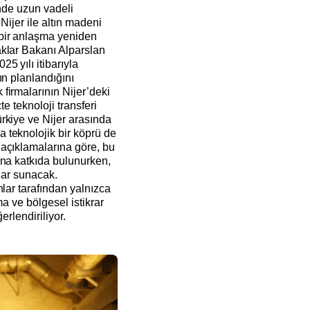
inde uzun vadeli
 Nijer ile altın madeni
bir anlaşma yeniden
klar Bakanı Alparslan
 yılı itibarıyla
ın planlandığını
firmalarının Nijer’deki
te teknoloji transferi
rkiye ve Nijer arasında
 teknolojik bir köprü de
açıklamalarına göre, bu
ına katkıda bulunurken,
tlar sunacak.
nlar tarafından yalnızca
ma ve bölgesel istikrar
erlendiriliyor.