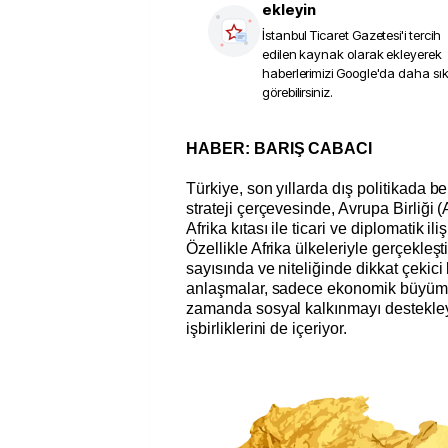
ekleyin
İstanbul Ticaret Gazetesi
'i tercih
edilen kaynak olarak ekleyerek
haberlerimizi Google'da daha sı
görebilirsiniz.
HABER: BARIŞ CABACI
Türkiye, son yıllarda dış politikada be
strateji çerçevesinde, Avrupa Birliği (
Afrika kıtası ile ticari ve diplomatik ili
Özellikle Afrika ülkeleriyle gerçekleşt
sayısında ve niteliğinde dikkat çekici 
anlaşmalar, sadece ekonomik büyüme 
zamanda sosyal kalkınmayı destekle
işbirliklerini de içeriyor.