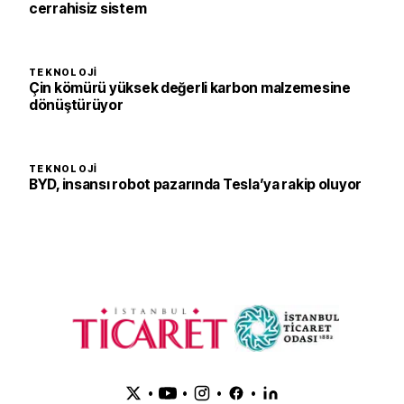
cerrahisiz sistem
TEKNOLOJI
Çin kömürü yüksek değerli karbon malzemesine
dönüştürüyor
TEKNOLOJI
BYD, insansı robot pazarında Tesla’ya rakip oluyor
•
•
•
•