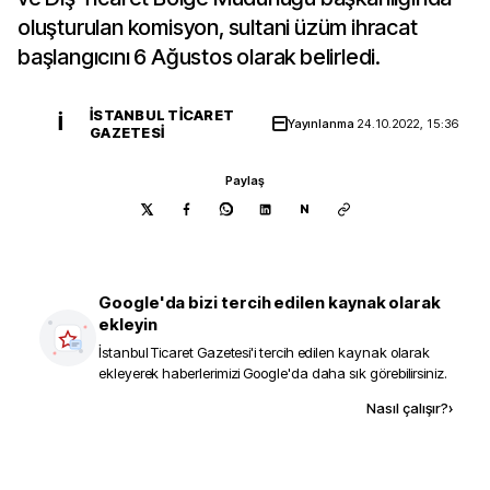
oluşturulan komisyon, sultani üzüm ihracat
başlangıcını 6 Ağustos olarak belirledi.
İSTANBUL TICARET
İ
Yayınlanma
24.10.2022, 15:36
GAZETESI
Paylaş
N
Google'da bizi tercih edilen kaynak olarak
ekleyin
İstanbul Ticaret Gazetesi
'i tercih edilen kaynak olarak
ekleyerek haberlerimizi Google'da daha sık görebilirsiniz.
Kaynak ekle
Nasıl çalışır?
›