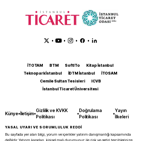
•
•
•
•
İTOTAM
BTM
SoftITo
Kitap İstanbul
Teknopark İstanbul
İDTM İstanbul
İTOSAM
Cemile Sultan Tesisleri
ICVB
İstanbul Ticaret Üniversitesi
Gizlilik ve KVKK
Doğrulama
Yayın
Künye
•
İletişim
•
•
•
Politikası
Politikası
İlkeleri
YASAL UYARI VE SORUMLULUK REDDİ
Bu sayfada yer alan bilgi, yorum ve içerikler yatırım danışmanlığı kapsamında
değildir. Yatırım kararları, kişisel mali durumunuz ile risk ve getiri tercihlerinize