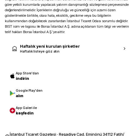
göre yetkili kurumlarla yapılacak yatırım danışmanlığı sözleşmesi çerçevesinde
değerlendirilmelidir. İçeriklerin doğruluğu ve güncelliği için azami özen
gösterilmekle birlikte, olası hata, eksiklik, gecikme veya bu bilgilerin
kullanımından doğabilecek zararlardan İstanbul Ticaret Odası sorumlu değildir.
BIST isim ve logosu ile Borsa İstanbul A.Ş. adına açıklanan tüm bilgi ve verilerin
telif hakları Borsa İstanbul A.Ş.’ye aittir.
Haftalık yeni kurulan şirketler
Haftalık listeye göz atın
App Store'dan
indirin
Google Play'den
alın
App Galeri ile
keşfedin
İstanbul Ticaret Gazetesi · Reşadiye Cad. Eminönü 34112 Fatih/