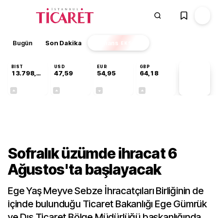
Bugün
Son Dakika
Finans
EKSTRA
BIST
USD
EUR
GBP
13.798,82
47,59
54,95
64,18
PİYASA
VERİLERİ
+0,70%
+0,05%
-0,10%
+0,13%
Sektörel
Sofralık üzümde ihracat 6
Ağustos'ta başlayacak
Ege Yaş Meyve Sebze İhracatçıları Birliğinin de
içinde bulunduğu Ticaret Bakanlığı Ege Gümrük
ve Dış Ticaret Bölge Müdürlüğü başkanlığında