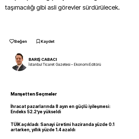
taşımacılığı gibi asli görevler sürdürülecek.
Beğen
Kaydet
BARIŞ CABACI
İstanbul Ticaret Gazetesi – Ekonomi Editörü
Manşetten Seçmeler
İhracat pazarlarında 8 ayın en güçlü iyileşmesi:
Endeks 52.2’ye yükseldi
TÜİK açıkladı: Sanayi üretimi haziranda yüzde 0.1
artarken, yıllık yüzde 1.4 azaldı