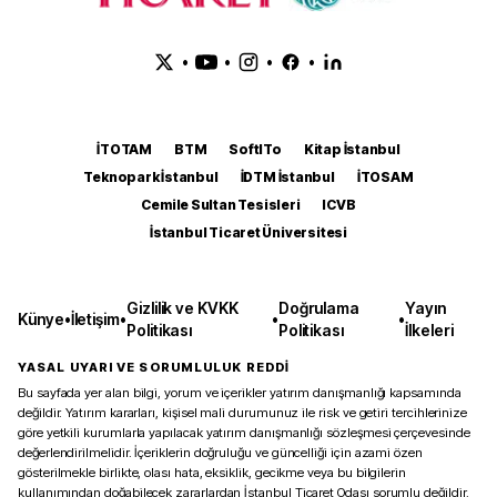
•
•
•
•
İTOTAM
BTM
SoftITo
Kitap İstanbul
Teknopark İstanbul
İDTM İstanbul
İTOSAM
Cemile Sultan Tesisleri
ICVB
İstanbul Ticaret Üniversitesi
Gizlilik ve KVKK
Doğrulama
Yayın
Künye
•
İletişim
•
•
•
Politikası
Politikası
İlkeleri
YASAL UYARI VE SORUMLULUK REDDİ
Bu sayfada yer alan bilgi, yorum ve içerikler yatırım danışmanlığı kapsamında
değildir. Yatırım kararları, kişisel mali durumunuz ile risk ve getiri tercihlerinize
göre yetkili kurumlarla yapılacak yatırım danışmanlığı sözleşmesi çerçevesinde
değerlendirilmelidir. İçeriklerin doğruluğu ve güncelliği için azami özen
gösterilmekle birlikte, olası hata, eksiklik, gecikme veya bu bilgilerin
kullanımından doğabilecek zararlardan İstanbul Ticaret Odası sorumlu değildir.