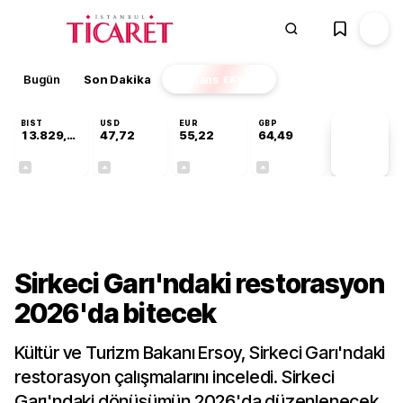
Bugün
Son Dakika
Finans
EKSTRA
BIST
USD
EUR
GBP
13.829,69
47,72
55,22
64,49
PİYASA
VERİLERİ
+0,36%
+0,02%
+0,07%
+0,11%
Kültür-Sanat
Sirkeci Garı'ndaki restorasyon
2026'da bitecek
Kültür ve Turizm Bakanı Ersoy, Sirkeci Garı'ndaki
restorasyon çalışmalarını inceledi. Sirkeci
Garı'ndaki dönüşümün 2026'da düzenlenecek