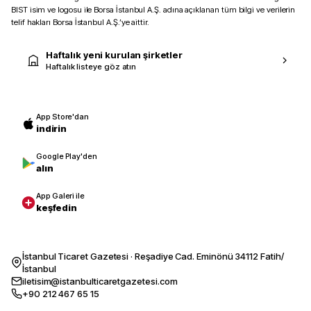
BIST isim ve logosu ile Borsa İstanbul A.Ş. adına açıklanan tüm bilgi ve verilerin
telif hakları Borsa İstanbul A.Ş.’ye aittir.
Haftalık yeni kurulan şirketler
Haftalık listeye göz atın
App Store'dan
indirin
Google Play'den
alın
App Galeri ile
keşfedin
İstanbul Ticaret Gazetesi · Reşadiye Cad. Eminönü 34112 Fatih/
İstanbul
iletisim@istanbulticaretgazetesi.com
+90 212 467 65 15