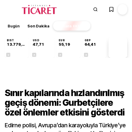
Bugün
Son Dakika
Finans
EKSTRA
BIST
USD
EUR
GBP
13.779,39
47,71
55,19
64,41
PİYASA
VERİLERİ
-0,14%
+0,18%
+0,32%
+0,38%
Gündem
Sınır kapılarında hızlandırılmış
geçiş dönemi: Gurbetçilere
özel önlemler etkisini gösterdi
Edirne polisi, Avrupa’dan karayoluyla Türkiye’ye