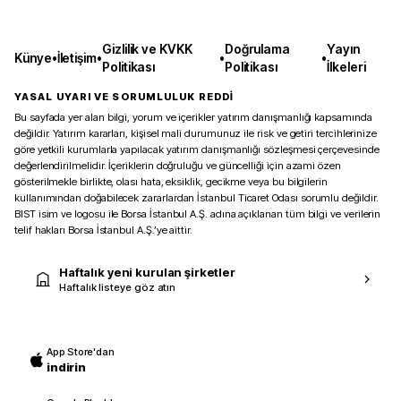
Gizlilik ve KVKK
Doğrulama
Yayın
Künye
•
İletişim
•
•
•
Politikası
Politikası
İlkeleri
YASAL UYARI VE SORUMLULUK REDDİ
Bu sayfada yer alan bilgi, yorum ve içerikler yatırım danışmanlığı kapsamında
değildir. Yatırım kararları, kişisel mali durumunuz ile risk ve getiri tercihlerinize
göre yetkili kurumlarla yapılacak yatırım danışmanlığı sözleşmesi çerçevesinde
değerlendirilmelidir. İçeriklerin doğruluğu ve güncelliği için azami özen
gösterilmekle birlikte, olası hata, eksiklik, gecikme veya bu bilgilerin
kullanımından doğabilecek zararlardan İstanbul Ticaret Odası sorumlu değildir.
BIST isim ve logosu ile Borsa İstanbul A.Ş. adına açıklanan tüm bilgi ve verilerin
telif hakları Borsa İstanbul A.Ş.’ye aittir.
Haftalık yeni kurulan şirketler
Haftalık listeye göz atın
App Store'dan
indirin