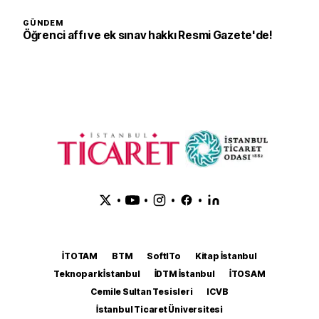
GÜNDEM
Öğrenci affı ve ek sınav hakkı Resmi Gazete'de!
•
•
•
•
İTOTAM
BTM
SoftITo
Kitap İstanbul
Teknopark İstanbul
İDTM İstanbul
İTOSAM
Cemile Sultan Tesisleri
ICVB
İstanbul Ticaret Üniversitesi