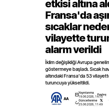
etkisi altına al
Fransa'da aşır
sıcaklar nede
vilayette tur
alarm verildi
İklim değişikliği Avrupa geneli
göstermeye başladı. Sıcak hava
altındaki Fransa'da 53 vilayett
turuncuya yükseltildi.
Yayınlanma
Paylaş
19.06.2026, 14:10
AA
Güncellenme
25.06.2026, 11:49