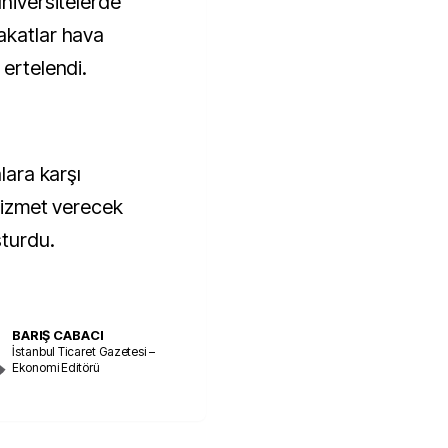
üniversitelerde
akatlar hava
 ertelendi.
lara karşı
 hizmet verecek
şturdu.
BARIŞ CABACI
İstanbul Ticaret Gazetesi –
Ekonomi Editörü