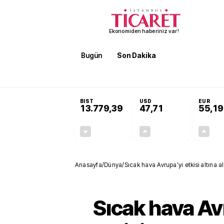
Ekonomiden haberiniz var!
Bugün
Son Dakika
Finans
EKST
SON DAKİKA
İran'dan Hürmüz Boğazı şartı! 'Düzelene kad
BIST
USD
EUR
13.779,39
47,71
55,19
-0,14%
+0,18%
-19,42
0,09
Anasayfa
/
Dünya
/
Sıcak hava Avrupa'yı etkisi altına a
turuncu alarm verildi
Sıcak hava Av