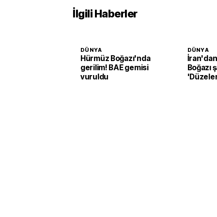
İlgili Haberler
DÜNYA
DÜNYA
Hürmüz Boğazı'nda
İran'da
gerilim! BAE gemisi
Boğazı ş
vuruldu
'Düzele
açılmay