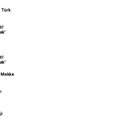
r Türk
ı!
ak'
ı!
ak'
an Mekke
ı
jı