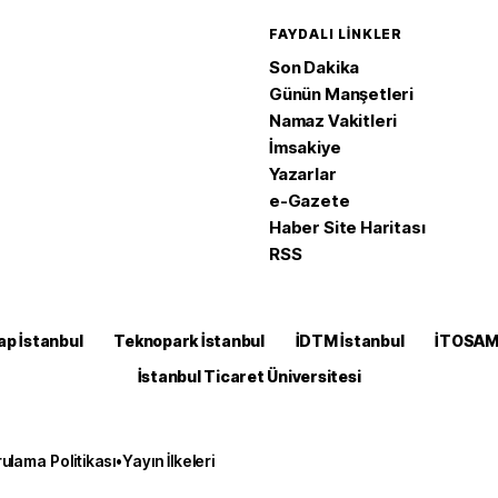
FAYDALI LINKLER
Son Dakika
Günün Manşetleri
Namaz Vakitleri
İmsakiye
Yazarlar
e-Gazete
Haber Site Haritası
RSS
ap İstanbul
Teknopark İstanbul
İDTM İstanbul
İTOSA
İstanbul Ticaret Üniversitesi
ulama Politikası
•
Yayın İlkeleri