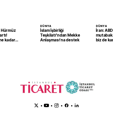
DÜNYA
DÜNYA
n Hürmüz
İslam İşbirliği
İran: AB
artı!
Teşkilatı'ndan Mekke
mutabakat
ne kadar
Anlaşması’na destek
biz de kar
acak'
•
•
•
•