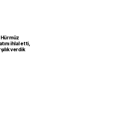
D Hürmüz
ını ihlal etti,
şılık verdik