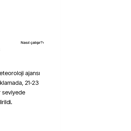
Kaynak ekle
Nasıl çalışır?
›
k
ıklamada, 21-23
r seviyede
rildi.