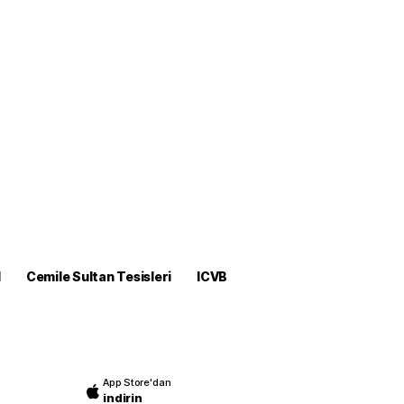
M
Cemile Sultan Tesisleri
ICVB
App Store'dan
indirin