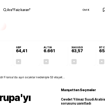
Ara
"
Faiz kararı
"
Ctrl K
RA
ar açılmayacak'
Cevdet Yılmaz Suudi Arabistan ve KAAN sorusunu yanıtlad
GBP
ALTIN
XAGUSD
BTC
64,41
6.661
63,57
65
+0,32%
+0,38%
+2,59%
+3,37%
0,18
0,24
167,96
2,07
ldı! Fransa'da aşırı sıcaklar nedeniyle 53 vilayette
Manşetten Seçmeler
rupa'yı
Cevdet Yılmaz Suudi Arabi
sorusunu yanıtladı