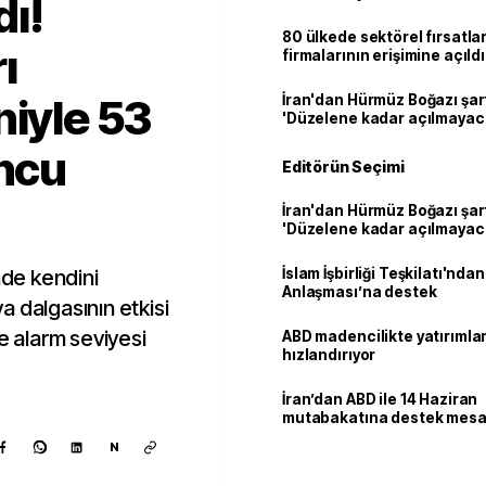
dı!
80 ülkede sektörel fırsatla
ı
firmalarının erişimine açıldı
niyle 53
İran'dan Hürmüz Boğazı şart
'Düzelene kadar açılmayac
uncu
Editörün Seçimi
İran'dan Hürmüz Boğazı şart
'Düzelene kadar açılmayac
nde kendini
İslam İşbirliği Teşkilatı'nd
Anlaşması’na destek
 dalgasının etkisi
e alarm seviyesi
ABD madencilikte yatırımlar
hızlandırıyor
İran’dan ABD ile 14 Haziran
mutabakatına destek mesa
N