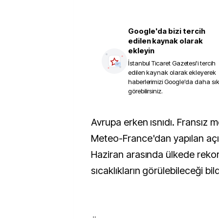
Google'da bizi tercih
edilen kaynak olarak
ekleyin
İstanbul Ticaret Gazetesi
'i tercih
edilen kaynak olarak ekleyerek
haberlerimizi Google'da daha sı
görebilirsiniz.
Avrupa erken ısnıdı. Fransız meteoroloji ajansı
Meteo-France'dan yapılan aç
Haziran arasında ülkede reko
sıcaklıkların görülebileceği bildi