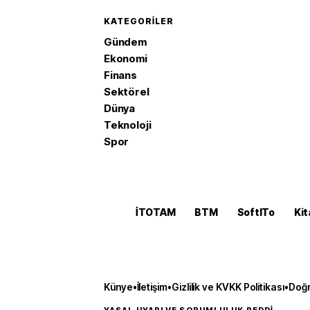
KATEGORILER
Gündem
Ekonomi
Finans
Sektörel
Dünya
Teknoloji
Spor
İTOTAM
BTM
SoftITo
Kit
Künye
•
İletişim
•
Gizlilik ve KVKK Politikası
•
Doğr