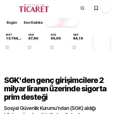
Bugün
Son Dakika
Finans
EKSTRA
BIST
USD
EUR
GBP
13.764,41
47,60
55,05
64,19
PİYASA
VERİLERİ
+0,45%
+0,06%
+0,07%
+0,15%
Gündem
SGK'den genç girişimcilere 2
milyar liranın üzerinde sigorta
prim desteği
Sosyal Güvenlik Kurumu’ndan (SGK) aldığı