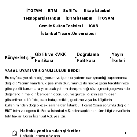
İTOTAM
BTM
SoftITo
Kitap İstanbul
Teknopark İstanbul
İDTM İstanbul
İTOSAM
Cemile Sultan Tesisleri
ICVB
İstanbul Ticaret Üniversitesi
Gizlilik ve KVKK
Doğrulama
Yayın
Künye
•
İletişim
•
•
•
Politikası
Politikası
İlkeleri
YASAL UYARI VE SORUMLULUK REDDİ
Bu sayfada yer alan bilgi, yorum ve içerikler yatırım danışmanlığı kapsamında
değildir. Yatırım kararları, kişisel mali durumunuz ile risk ve getiri tercihlerinize
göre yetkili kurumlarla yapılacak yatırım danışmanlığı sözleşmesi çerçevesinde
değerlendirilmelidir. İçeriklerin doğruluğu ve güncelliği için azami özen
gösterilmekle birlikte, olası hata, eksiklik, gecikme veya bu bilgilerin
kullanımından doğabilecek zararlardan İstanbul Ticaret Odası sorumlu değildir.
BIST isim ve logosu ile Borsa İstanbul A.Ş. adına açıklanan tüm bilgi ve verilerin
telif hakları Borsa İstanbul A.Ş.’ye aittir.
Haftalık yeni kurulan şirketler
Haftalık listeye göz atın