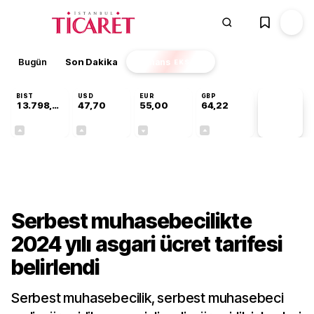
Bugün
Son Dakika
Finans
EKSTRA
BIST
USD
EUR
GBP
13.798,82
47,70
55,00
64,22
PİYASA
VERİLERİ
+0,70%
+0,16%
-0,03%
+0,07%
Gündem
Serbest muhasebecilikte
2024 yılı asgari ücret tarifesi
belirlendi
Serbest muhasebecilik, serbest muhasebeci