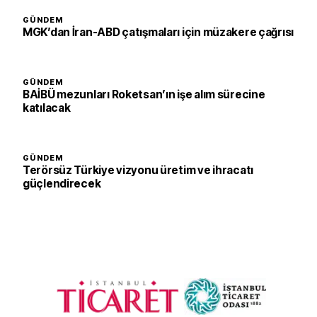
GÜNDEM
MGK’dan İran-ABD çatışmaları için müzakere çağrısı
GÜNDEM
BAİBÜ mezunları Roketsan’ın işe alım sürecine
katılacak
GÜNDEM
Terörsüz Türkiye vizyonu üretim ve ihracatı
güçlendirecek