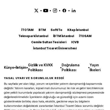
•
•
•
•
İTOTAM
BTM
SoftITo
Kitap İstanbul
Teknopark İstanbul
İDTM İstanbul
İTOSAM
Cemile Sultan Tesisleri
ICVB
İstanbul Ticaret Üniversitesi
Gizlilik ve KVKK
Doğrulama
Yayın
Künye
•
İletişim
•
•
•
Politikası
Politikası
İlkeleri
YASAL UYARI VE SORUMLULUK REDDİ
Bu sayfada yer alan bilgi, yorum ve içerikler yatırım danışmanlığı kapsamında
değildir. Yatırım kararları, kişisel mali durumunuz ile risk ve getiri tercihlerinize
göre yetkili kurumlarla yapılacak yatırım danışmanlığı sözleşmesi çerçevesinde
değerlendirilmelidir. İçeriklerin doğruluğu ve güncelliği için azami özen
gösterilmekle birlikte, olası hata, eksiklik, gecikme veya bu bilgilerin
kullanımından doğabilecek zararlardan İstanbul Ticaret Odası sorumlu değildir.