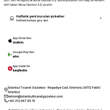
BIST isim ve logosu ile Borsa İstanbul A.Ş. adına açıklanan tüm bilgi ve verilerin
telif hakları Borsa İstanbul A.Ş.’ye aittir.
Haftalık yeni kurulan şirketler
Haftalık listeye göz atın
App Store'dan
indirin
Google Play'den
alın
App Galeri ile
keşfedin
İstanbul Ticaret Gazetesi · Reşadiye Cad. Eminönü 34112 Fatih/
İstanbul
iletisim@istanbulticaretgazetesi.com
+90 212 467 65 15