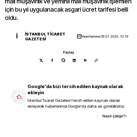
mali müşavirlik ve yeminli mali müşavirlik işlemleri
için bu yıl uygulanacak asgari ücret tarifesi belli
oldu.
İSTANBUL TICARET
İ
Yayınlanma
09.01.2024, 10:19
GAZETESI
Paylaş
N
Google'da bizi tercih edilen kaynak olarak
ekleyin
İstanbul Ticaret Gazetesi
'i tercih edilen kaynak olarak
ekleyerek haberlerimizi Google'da daha sık görebilirsiniz.
Kaynak ekle
Nasıl çalışır?
›