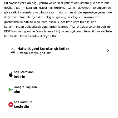
Bu sayfada yer alan bilgi, yorum ve içerikler yatırım danışmanlığı kapsamında
değildir. Yatırım kararları, kişisel mali durumunuz ile risk ve getiri tercihlerinize
göre yetkili kurumlarla yapılacak yatırım danışmanlığı sözleşmesi çerçevesinde
değerlendirilmelidir. İçeriklerin doğruluğu ve güncelliği için azami özen
gösterilmekle birlikte, olası hata, eksiklik, gecikme veya bu bilgilerin
kullanımından doğabilecek zararlardan İstanbul Ticaret Odası sorumlu değildir.
BIST isim ve logosu ile Borsa İstanbul A.Ş. adına açıklanan tüm bilgi ve verilerin
telif hakları Borsa İstanbul A.Ş.’ye aittir.
Haftalık yeni kurulan şirketler
Haftalık listeye göz atın
App Store'dan
indirin
Google Play'den
alın
App Galeri ile
keşfedin