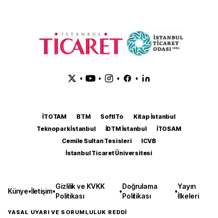
•
•
•
•
İTOTAM
BTM
SoftITo
Kitap İstanbul
Teknopark İstanbul
İDTM İstanbul
İTOSAM
Cemile Sultan Tesisleri
ICVB
İstanbul Ticaret Üniversitesi
Gizlilik ve KVKK
Doğrulama
Yayın
Künye
•
İletişim
•
•
•
Politikası
Politikası
İlkeleri
YASAL UYARI VE SORUMLULUK REDDİ