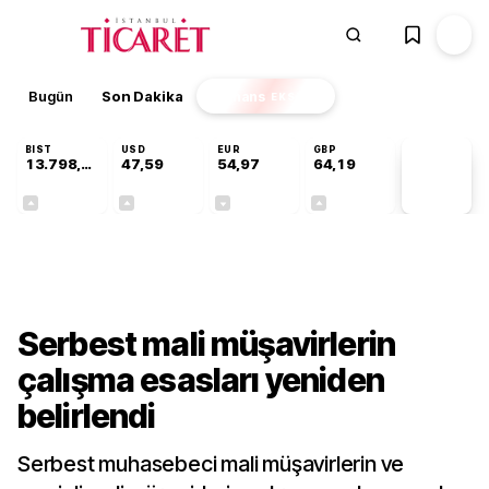
Bugün
Son Dakika
Finans
EKSTRA
BIST
USD
EUR
GBP
13.798,82
47,59
54,97
64,19
PİYASA
VERİLERİ
+0,70%
+0,05%
-0,08%
+0,15%
Gündem
Serbest mali müşavirlerin
çalışma esasları yeniden
belirlendi
Serbest muhasebeci mali müşavirlerin ve