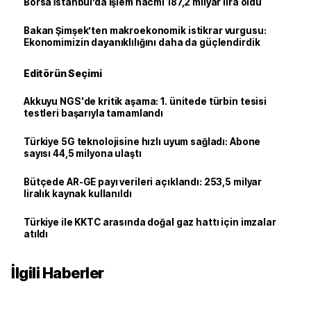
Borsa İstanbul’da işlem hacmi 187,2 milyar lira oldu
Bakan Şimşek’ten makroekonomik istikrar vurgusu:
Ekonomimizin dayanıklılığını daha da güçlendirdik
Editörün Seçimi
Akkuyu NGS'de kritik aşama: 1. ünitede türbin tesisi
testleri başarıyla tamamlandı
Türkiye 5G teknolojisine hızlı uyum sağladı: Abone
sayısı 44,5 milyona ulaştı
Bütçede AR-GE payı verileri açıklandı: 253,5 milyar
liralık kaynak kullanıldı
Türkiye ile KKTC arasında doğal gaz hattı için imzalar
atıldı
İlgili Haberler