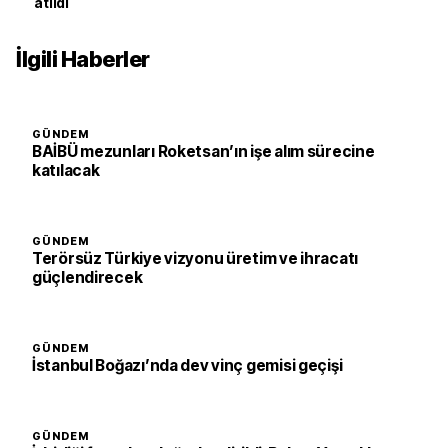
atıldı
İlgili Haberler
GÜNDEM
BAİBÜ mezunları Roketsan’ın işe alım sürecine
katılacak
GÜNDEM
Terörsüz Türkiye vizyonu üretim ve ihracatı
güçlendirecek
GÜNDEM
İstanbul Boğazı’nda dev vinç gemisi geçişi
GÜNDEM