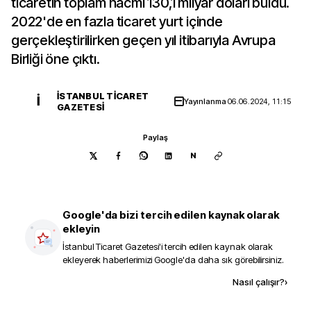
ticaretin toplam hacmi 130,1 milyar doları buldu.
2022'de en fazla ticaret yurt içinde
gerçekleştirilirken geçen yıl itibarıyla Avrupa
Birliği öne çıktı.
İSTANBUL TICARET
İ
Yayınlanma
06.06.2024, 11:15
GAZETESI
Paylaş
N
Google'da bizi tercih edilen kaynak olarak
ekleyin
İstanbul Ticaret Gazetesi
'i tercih edilen kaynak olarak
ekleyerek haberlerimizi Google'da daha sık görebilirsiniz.
Kaynak ekle
Nasıl çalışır?
›