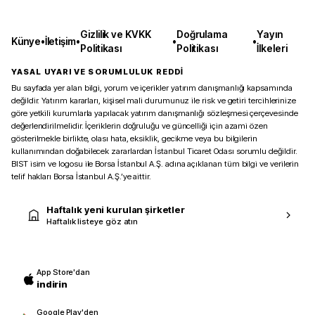
Gizlilik ve KVKK
Doğrulama
Yayın
Künye
•
İletişim
•
•
•
Politikası
Politikası
İlkeleri
YASAL UYARI VE SORUMLULUK REDDİ
Bu sayfada yer alan bilgi, yorum ve içerikler yatırım danışmanlığı kapsamında
değildir. Yatırım kararları, kişisel mali durumunuz ile risk ve getiri tercihlerinize
göre yetkili kurumlarla yapılacak yatırım danışmanlığı sözleşmesi çerçevesinde
değerlendirilmelidir. İçeriklerin doğruluğu ve güncelliği için azami özen
gösterilmekle birlikte, olası hata, eksiklik, gecikme veya bu bilgilerin
kullanımından doğabilecek zararlardan İstanbul Ticaret Odası sorumlu değildir.
BIST isim ve logosu ile Borsa İstanbul A.Ş. adına açıklanan tüm bilgi ve verilerin
telif hakları Borsa İstanbul A.Ş.’ye aittir.
Haftalık yeni kurulan şirketler
Haftalık listeye göz atın
App Store'dan
indirin
Google Play'den