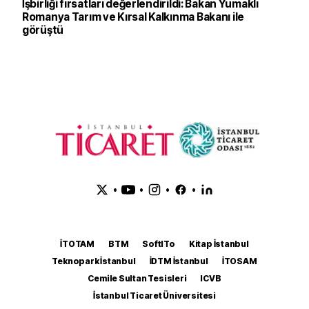
İşbirliği fırsatları değerlendirildi: Bakan Yumaklı
Romanya Tarım ve Kırsal Kalkınma Bakanı ile
görüştü
•
•
•
•
İTOTAM
BTM
SoftITo
Kitap İstanbul
Teknopark İstanbul
İDTM İstanbul
İTOSAM
Cemile Sultan Tesisleri
ICVB
İstanbul Ticaret Üniversitesi