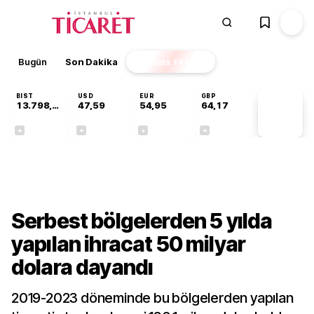
Bugün
Son Dakika
Finans
EKSTRA
BIST
USD
EUR
GBP
13.798,82
47,59
54,95
64,17
PİYASA
VERİLERİ
+0,70%
+0,05%
-0,11%
+0,12%
Gündem
Serbest bölgelerden 5 yılda
yapılan ihracat 50 milyar
dolara dayandı
2019-2023 döneminde bu bölgelerden yapılan