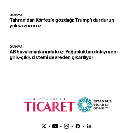
DÜNYA
Tahran’dan Körfez’e gözdağı: Trump’ı durdurun
yoksa vururuz
DÜNYA
AB havalimanlarında kriz: Yoğunluktan dolayı yeni
giriş-çıkış sistemi devreden çıkarılıyor
•
•
•
•