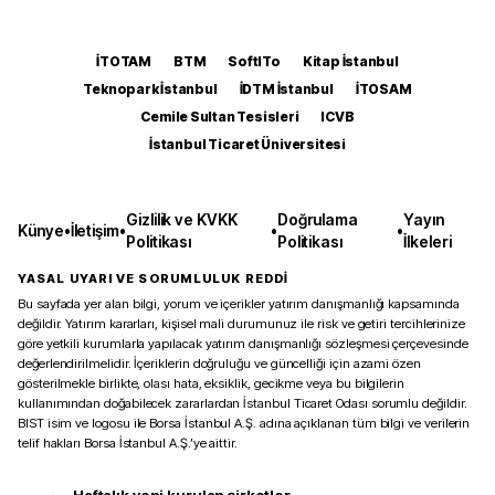
İTOTAM
BTM
SoftITo
Kitap İstanbul
Teknopark İstanbul
İDTM İstanbul
İTOSAM
Cemile Sultan Tesisleri
ICVB
İstanbul Ticaret Üniversitesi
Gizlilik ve KVKK
Doğrulama
Yayın
Künye
•
İletişim
•
•
•
Politikası
Politikası
İlkeleri
YASAL UYARI VE SORUMLULUK REDDİ
Bu sayfada yer alan bilgi, yorum ve içerikler yatırım danışmanlığı kapsamında
değildir. Yatırım kararları, kişisel mali durumunuz ile risk ve getiri tercihlerinize
göre yetkili kurumlarla yapılacak yatırım danışmanlığı sözleşmesi çerçevesinde
değerlendirilmelidir. İçeriklerin doğruluğu ve güncelliği için azami özen
gösterilmekle birlikte, olası hata, eksiklik, gecikme veya bu bilgilerin
kullanımından doğabilecek zararlardan İstanbul Ticaret Odası sorumlu değildir.
BIST isim ve logosu ile Borsa İstanbul A.Ş. adına açıklanan tüm bilgi ve verilerin
telif hakları Borsa İstanbul A.Ş.’ye aittir.