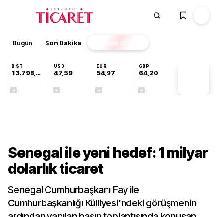
Bugün
Son Dakika
Finans
EKSTRA
BIST
USD
EUR
GBP
13.798,82
47,59
54,97
64,20
PİYASA
VERİLERİ
+0,70%
+0,05%
-0,07%
+0,15%
Dünya
Senegal ile yeni hedef: 1 milyar
dolarlık ticaret
Senegal Cumhurbaşkanı Fay ile
Cumhurbaşkanlığı Külliyesi'ndeki görüşmenin
ardından yapılan basın toplantısında konuşan