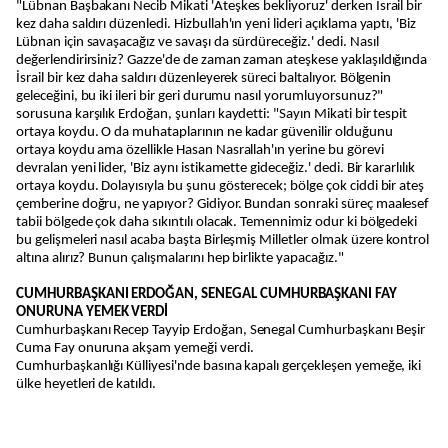
"Lübnan Başbakanı Necib Mikati 'Ateşkes bekliyoruz' derken İsrail bir
kez daha saldırı düzenledi. Hizbullah'ın yeni lideri açıklama yaptı, 'Biz
Lübnan için savaşacağız ve savaşı da sürdüreceğiz.' dedi. Nasıl
değerlendirirsiniz? Gazze'de de zaman zaman ateşkese yaklaşıldığında
İsrail bir kez daha saldırı düzenleyerek süreci baltalıyor. Bölgenin
geleceğini, bu iki ileri bir geri durumu nasıl yorumluyorsunuz?"
sorusuna karşılık Erdoğan, şunları kaydetti: "Sayın Mikati bir tespit
ortaya koydu. O da muhataplarının ne kadar güvenilir olduğunu
ortaya koydu ama özellikle Hasan Nasrallah'ın yerine bu görevi
devralan yeni lider, 'Biz aynı istikamette gideceğiz.' dedi. Bir kararlılık
ortaya koydu. Dolayısıyla bu şunu gösterecek; bölge çok ciddi bir ateş
çemberine doğru, ne yapıyor? Gidiyor. Bundan sonraki süreç maalesef
tabii bölgede çok daha sıkıntılı olacak. Temennimiz odur ki bölgedeki
bu gelişmeleri nasıl acaba başta Birleşmiş Milletler olmak üzere kontrol
altına alırız? Bunun çalışmalarını hep birlikte yapacağız."
CUMHURBAŞKANI ERDOĞAN, SENEGAL CUMHURBAŞKANI FAY
ONURUNA YEMEK VERDİ
Cumhurbaşkanı Recep Tayyip Erdoğan, Senegal Cumhurbaşkanı Beşir
Cuma Fay onuruna akşam yemeği verdi.
Cumhurbaşkanlığı Külliyesi'nde basına kapalı gerçekleşen yemeğe, iki
ülke heyetleri de katıldı.