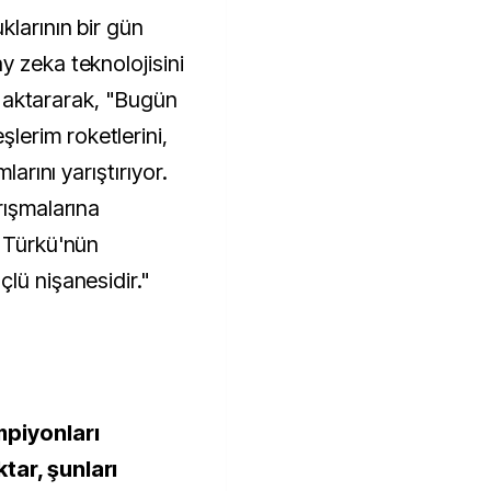
klarının bir gün
y zeka teknolojisini
nı aktararak, "Bugün
erim roketlerini,
larını yarıştırıyor.
rışmalarına
s Türkü'nün
lü nişanesidir."
piyonları
tar, şunları