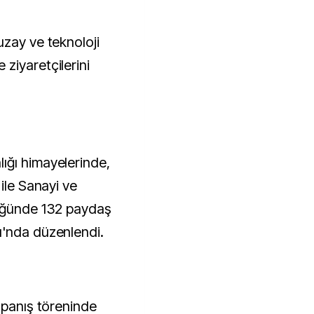
uzay ve teknoloji
ziyaretçilerini
ığı himayelerinde,
 ile Sanayi ve
lüğünde 132 paydaş
ı'nda düzenlendi.
apanış töreninde