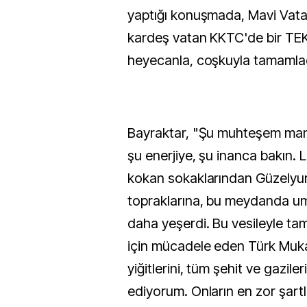
yaptığı konuşmada, Mavi Vatan
kardeş vatan KKTC'de bir T
heyecanla, coşkuyla tamamladı
Bayraktar, "Şu muhteşem manz
şu enerjiye, şu inanca bakın. L
kokan sokaklarından Güzelyur
topraklarına, bu meydanda umu
daha yeşerdi. Bu vesileyle ta
için mücadele eden Türk Muka
yiğitlerini, tüm şehit ve gaziler
ediyorum. Onların en zor şart