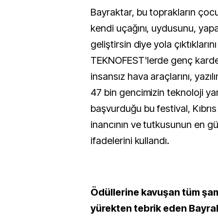
Bayraktar, bu toprakların çocu
kendi uçağını, uydusunu, yapa
geliştirsin diye yola çıktıkları
TEKNOFEST'lerde genç kardeşl
insansız hava araçlarını, yazılım
47 bin gencimizin teknoloji ya
başvurduğu bu festival, Kıbrı
inancının ve tutkusunun en güç
ifadelerini kullandı.
Ödüllerine kavuşan tüm şam
yürekten tebrik eden Bayrak