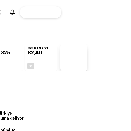
ÜYE
CANLI BORSA
Girişi
BRENTSPOT
.325
82,40
PİYASA
VERİLERİ
-0,75%
-0,46%
+0,00
-0,38
Türkiye
onuma geliyor
dönümlük