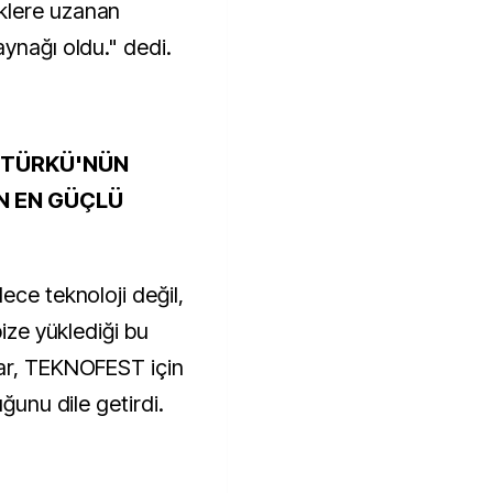
klere uzanan
ynağı oldu." dedi.
S TÜRKÜ'NÜN
N EN GÜÇLÜ
ece teknoloji değil,
bize yüklediği bu
tar, TEKNOFEST için
uğunu dile getirdi.