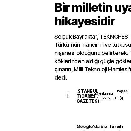
Bir milletin uy
hikayesidir
Selçuk Bayraktar, TEKNOFEST 
Türkü'nün inancının ve tutkus
nişanesi olduğunu belirterek
köklerinden aldığı güçle gökle
çınarın, Milli Teknoloji Hamles
dedi.
İSTANBUL
Paylaş
Yayınlanma
İ
TICARET
04.05.2025, 15:01
GAZETESI
Google'da bizi tercih