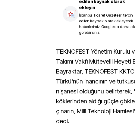
edilen kaynak olarak
ekleyin
İstanbul Ticaret Gazetesi
'i tercih
edilen kaynak olarak ekleyerek
haberlerimizi Google'da daha sı
görebilirsiniz.
TEKNOFEST Yönetim Kurulu ve Türkiye Teknoloji
Takımı Vakfı Mütevelli Heyeti
Bayraktar, TEKNOFEST KKTC'n
Türkü'nün inancının ve tutku
nişanesi olduğunu belirterek
köklerinden aldığı güçle gökle
çınarın, Milli Teknoloji Hamles
dedi.