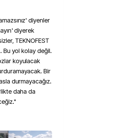
amazsınız' diyenler
mayın' diyerek
 sizler, TEKNOFEST
. Bu yol kolay değil.
ozlar koyulacak
durduramayacak. Bir
r asla durmayacağız.
rlikte daha da
ceğiz."