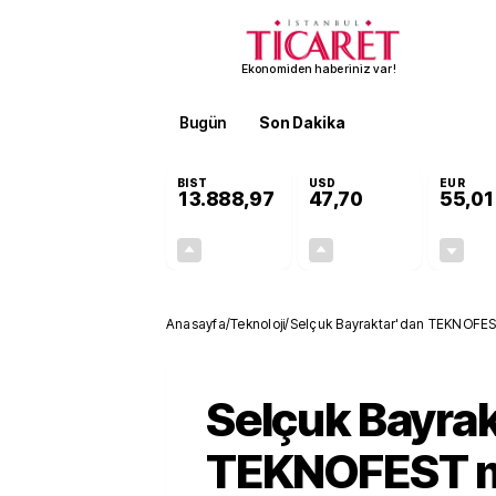
Ekonomiden haberiniz var!
Bugün
Son Dakika
Finans
EKST
BIST
USD
EUR
13.888,97
47,70
55,01
+0,65%
+0,17%
90,16
0,08
Anasayfa
/
Teknoloji
/
Selçuk Bayraktar'dan TEKNOFEST m
Selçuk Bayra
TEKNOFEST m