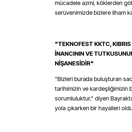
mücadele azmi, köklerden gö
serüvenimizde bizlere ilham ka
"TEKNOFEST KKTC, KIBRI
İNANCININ VE TUTKUSUNU
NİŞANESİDİR"
"Bizleri burada buluşturan sad
tarihimizin ve kardeşliğimizin 
sorumluluktur." diyen Bayrak
yola çıkarken bir hayalleri old