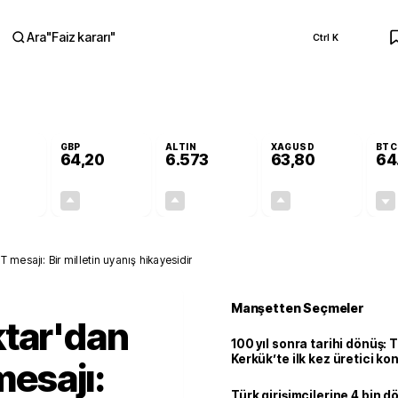
Ara
"
Faiz kararı
"
Ctrl K
RA
GBP
ALTIN
XAGUSD
BTC
64,20
6.573
63,80
64
-0,01%
+0,04%
+1,24%
+3,74%
0,00
0,03
80,36
2,30
esajı: Bir milletin uyanış hikayesidir
Manşetten Seçmeler
ktar'dan
100 yıl sonra tarihi dönüş: 
Kerkük’te ilk kez üretici k
esajı:
Türk girişimcilerine 4 bin 