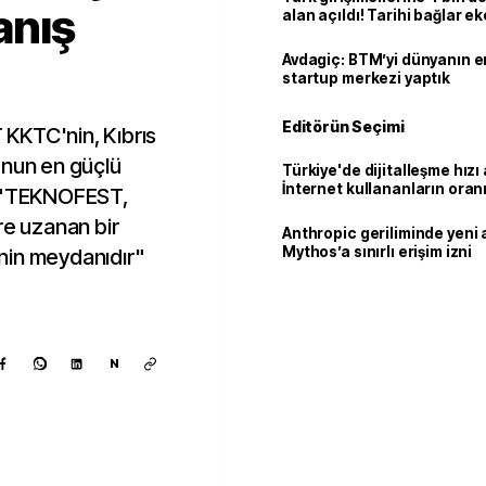
anış
alan açıldı! Tarihi bağlar 
ortaklığa dönüşüyor
Avdagiç: BTM’yi dünyanın en 
startup merkezi yaptık
Editörün Seçimi
KKTC'nin, Kıbrıs
unun en güçlü
Türkiye'de dijitalleşme hızı 
İnternet kullananların oran
, "TEKNOFEST,
92,3'e yükseldi
re uzanan bir
Anthropic geriliminde yeni 
Mythos’a sınırlı erişim izni
i'nin meydanıdır"
N