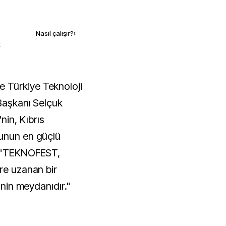
Kaynak ekle
Nasıl çalışır?
›
k
 Başkanı Selçuk
in, Kıbrıs
sunun en güçlü
, "TEKNOFEST,
re uzanan bir
i'nin meydanıdır."