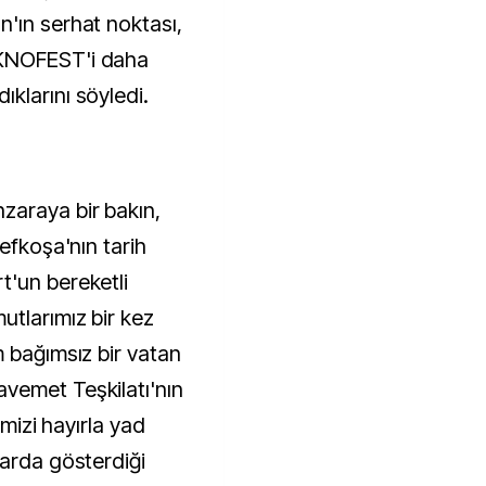
'ın serhat noktası,
EKNOFEST'i daha
klarını söyledi.
araya bir bakın,
efkoşa'nın tarih
t'un bereketli
tlarımız bir kez
m bağımsız bir vatan
vemet Teşkilatı'nın
imizi hayırla yad
larda gösterdiği