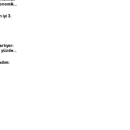
ekonomik
iyi 3.
artıyor:
ı yüzde
adım: