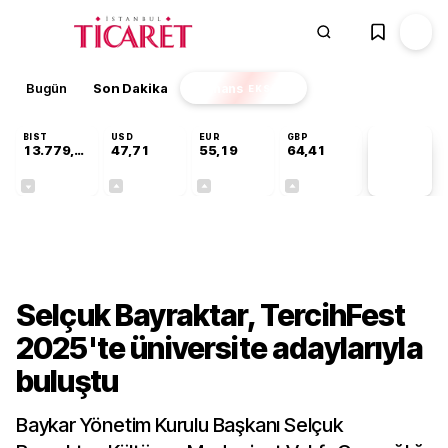
Bugün
Son Dakika
Finans
EKSTRA
BIST
USD
EUR
GBP
13.779,39
47,71
55,19
64,41
PİYASA
VERİLERİ
-0,14%
+0,18%
+0,32%
+0,38%
Gündem
Selçuk Bayraktar, TercihFest
2025'te üniversite adaylarıyla
buluştu
Baykar Yönetim Kurulu Başkanı Selçuk