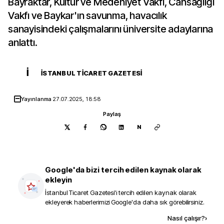
Bayraktar, Kültür ve Medeniyet Vakfı, Cansağlığı
Vakfı ve Baykar'ın savunma, havacılık
sanayisindeki çalışmalarını üniversite adaylarına
anlattı.
İ
İSTANBUL TICARET GAZETESI
Yayınlanma
27.07.2025, 18:58
Paylaş
N
Google'da bizi tercih edilen kaynak olarak
ekleyin
İstanbul Ticaret Gazetesi
'i tercih edilen kaynak olarak
ekleyerek haberlerimizi Google'da daha sık görebilirsiniz.
Kaynak ekle
Nasıl çalışır?
›