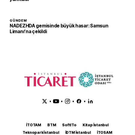
GÜNDEM
NADEZHDA gemisinde büyük hasar: Samsun
Limanı’na çekildi
•
•
•
•
İTOTAM
BTM
SoftITo
Kitap İstanbul
Teknopark İstanbul
İDTM İstanbul
İTOSAM