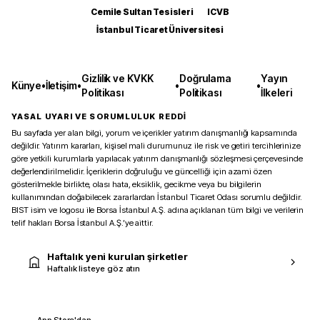
Cemile Sultan Tesisleri
ICVB
İstanbul Ticaret Üniversitesi
Gizlilik ve KVKK
Doğrulama
Yayın
Künye
•
İletişim
•
•
•
Politikası
Politikası
İlkeleri
YASAL UYARI VE SORUMLULUK REDDİ
Bu sayfada yer alan bilgi, yorum ve içerikler yatırım danışmanlığı kapsamında
değildir. Yatırım kararları, kişisel mali durumunuz ile risk ve getiri tercihlerinize
göre yetkili kurumlarla yapılacak yatırım danışmanlığı sözleşmesi çerçevesinde
değerlendirilmelidir. İçeriklerin doğruluğu ve güncelliği için azami özen
gösterilmekle birlikte, olası hata, eksiklik, gecikme veya bu bilgilerin
kullanımından doğabilecek zararlardan İstanbul Ticaret Odası sorumlu değildir.
BIST isim ve logosu ile Borsa İstanbul A.Ş. adına açıklanan tüm bilgi ve verilerin
telif hakları Borsa İstanbul A.Ş.’ye aittir.
Haftalık yeni kurulan şirketler
Haftalık listeye göz atın