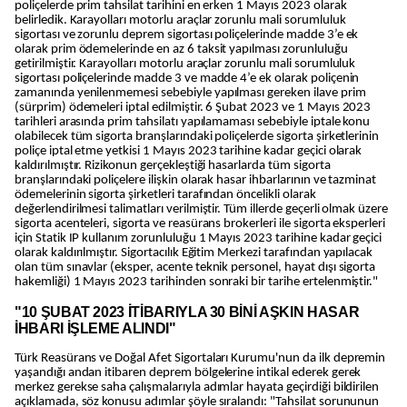
poliçelerde prim tahsilat tarihini en erken 1 Mayıs 2023 olarak
belirledik. Karayolları motorlu araçlar zorunlu mali sorumluluk
sigortası ve zorunlu deprem sigortası poliçelerinde madde 3’e ek
olarak prim ödemelerinde en az 6 taksit yapılması zorunluluğu
getirilmiştir. Karayolları motorlu araçlar zorunlu mali sorumluluk
sigortası poliçelerinde madde 3 ve madde 4’e ek olarak poliçenin
zamanında yenilenmemesi sebebiyle yapılması gereken ilave prim
(sürprim) ödemeleri iptal edilmiştir. 6 Şubat 2023 ve 1 Mayıs 2023
tarihleri arasında prim tahsilatı yapılamaması sebebiyle iptale konu
olabilecek tüm sigorta branşlarındaki poliçelerde sigorta şirketlerinin
poliçe iptal etme yetkisi 1 Mayıs 2023 tarihine kadar geçici olarak
kaldırılmıştır. Rizikonun gerçekleştiği hasarlarda tüm sigorta
branşlarındaki poliçelere ilişkin olarak hasar ihbarlarının ve tazminat
ödemelerinin sigorta şirketleri tarafından öncelikli olarak
değerlendirilmesi talimatları verilmiştir. Tüm illerde geçerli olmak üzere
sigorta acenteleri, sigorta ve reasürans brokerleri ile sigorta eksperleri
için Statik IP kullanım zorunluluğu 1 Mayıs 2023 tarihine kadar geçici
olarak kaldırılmıştır. Sigortacılık Eğitim Merkezi tarafından yapılacak
olan tüm sınavlar (eksper, acente teknik personel, hayat dışı sigorta
hakemliği) 1 Mayıs 2023 tarihinden sonraki bir tarihe ertelenmiştir."
"10 ŞUBAT 2023 İTİBARIYLA 30 BİNİ AŞKIN HASAR
İHBARI İŞLEME ALINDI"
Türk Reasürans ve Doğal Afet Sigortaları Kurumu'nun da ilk depremin
yaşandığı andan itibaren deprem bölgelerine intikal ederek gerek
merkez gerekse saha çalışmalarıyla adımlar hayata geçirdiği bildirilen
açıklamada, söz konusu adımlar şöyle sıralandı: "Tahsilat sorununun