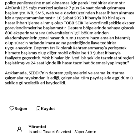
poliçe yenilemesine mani olmaması için gerekli tedbirler alınmıştır.
AloDask125 çağrı merkezi açılarak 7 gün 24 saat olarak çalışmaya
başlamıştır. IVR, SMS, web ve e-devlet üzerinden hasar ihbarı alınması
için altyapı tamamlanmıştır. 10 Şubat 2023 itibarıyla 30 bini aşkın
hasar ihbarı işleme alınmış olup TOBB-SEİK ile koordineli şekilde eksper
görevlendirmelerine başlanmıştır. Deprem bölgelerinde sahaya çıkacak
600 eksperin yanı sıra üniversitelerin ilgili bölümlerinden
akademisyenlerin genel hasar durumu raporu hazırlamaları istenmiş
olup sürecin hızlandırılması adına gerektiğinde ilave tedbirler
uygulanacaktır. Deprem tırı ilk olarak Kahramanmaraş’a yerleşerek
hizmete başlamış olup diğer mobil ofisler ise 13 Şubat itibarıyla
faaliyete geçecektir. Yıkık binalar için ivedi bir şekilde tazminat süreçleri
başlatılmış ve 24 saat içinde ilk hasar tazminat ödemesi yapılmıştır."
Açıklamada, SEDDK'nin deprem gelişmelerini ve arama-kurtarma
çalışmalarını yakından izlediği, çalışmaları tüm paydaşlarla eşgüdümlü
şekilde güncelledikleri kaydedildi.
Beğen
Kaydet
Yönetici
İstanbul Ticaret Gazetesi – Süper Admin