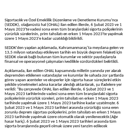
Sigortacılık ve Özel Emeklilik Düzenleme ve Denetleme Kurumu'nca
(SEDDK), olağanüstü hal (OHAL) ilan edilen illerde, 6 Şubat 2023 ve 1
Mayıs 2023'te vadesi sona eren tüm branşlardaki sigorta poliçelerinin
yürürlük sürelerinin, prim tahsilatı en erken 1 Mayıs 2023'te yapılmak
üzere 1 Mayıs 2023'e kadar uzatıldığı bildirildi.
SEDDK'den yapılan açıklamada, Kahramanmaraş’ta meydana gelen ve
13,5 milyon vatandaşı etkileyen tarihin en büyük deprem felaketi için
SEDDK olarak bağlı bulunan tüm kurumlar ve sektör paydaşlarıyla
finansal ve operasyonel çalışmaları ivedilikle sürdürdükleri belirtildi.
Açıklamada, ilan edilen OHAL kapsamında milletin yanında yer alarak
depremden etkilenen vatandaşlar ve kurumlar ile sahada zor şartlarda
görev yapan acenteler ve eksperler için sigorta hasar süreçlerini etkin
şekilde yönetmeleri adına kararlar alındığı aktarılarak, şu ifadelere yer
verildi: "Bu çerçevede OHAL ilan edilen illerde, 6 Şubat 2023 ve 1
Mayıs 2023 tarihlerinde vadesi sona eren tüm branşlardaki sigorta
poliçelerinin yürürlük süreleri, prim tahsilatı en erken 1 Mayıs 2023
tarihinde yapılmak üzere 1 Mayıs 2023 tarihine kadar uzatılmıştır. 6
Şubat 2023 ve 1 Mayıs 2023 tarihleri arasında yürürlüğü sona eren
zorunlu deprem sigortası poliçelerini, prim tahsilatı en erken 1 Mayıs
2023 tarihinde yapılmak üzere otomatik olarak yenilenecektir.(Ağır
hasar hariç). 6 Şubat 2023 ve 1 Mayıs 2023 tarihleri arasında tüm
sigorta branşlarında geçerli olmak üzere yeni tanzim edilecek