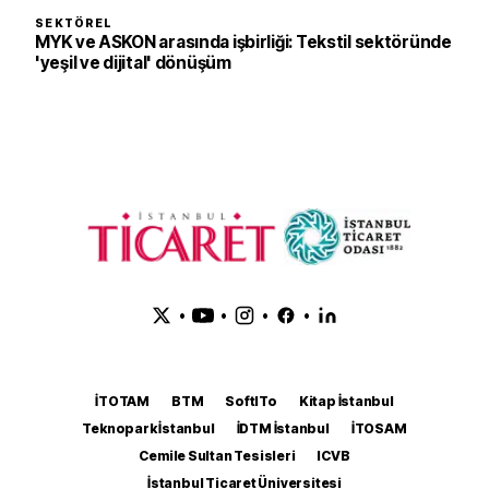
SEKTÖREL
MYK ve ASKON arasında işbirliği: Tekstil sektöründe
'yeşil ve dijital' dönüşüm
•
•
•
•
İTOTAM
BTM
SoftITo
Kitap İstanbul
Teknopark İstanbul
İDTM İstanbul
İTOSAM
Cemile Sultan Tesisleri
ICVB
İstanbul Ticaret Üniversitesi