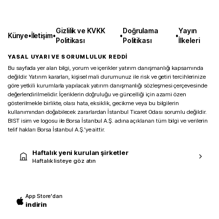
Gizlilik ve KVKK
Doğrulama
Yayın
Künye
•
İletişim
•
•
•
Politikası
Politikası
İlkeleri
YASAL UYARI VE SORUMLULUK REDDİ
Bu sayfada yer alan bilgi, yorum ve içerikler yatırım danışmanlığı kapsamında
değildir. Yatırım kararları, kişisel mali durumunuz ile risk ve getiri tercihlerinize
göre yetkili kurumlarla yapılacak yatırım danışmanlığı sözleşmesi çerçevesinde
değerlendirilmelidir. İçeriklerin doğruluğu ve güncelliği için azami özen
gösterilmekle birlikte, olası hata, eksiklik, gecikme veya bu bilgilerin
kullanımından doğabilecek zararlardan İstanbul Ticaret Odası sorumlu değildir.
BIST isim ve logosu ile Borsa İstanbul A.Ş. adına açıklanan tüm bilgi ve verilerin
telif hakları Borsa İstanbul A.Ş.’ye aittir.
Haftalık yeni kurulan şirketler
Haftalık listeye göz atın
App Store'dan
indirin