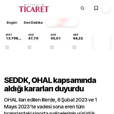
Bugün
Son Dakika
Finans
EKSTRA
BIST
USD
EUR
GBP
13.798,82
47,70
55,01
64,22
PİYASA
VERİLERİ
+0,70%
+0,16%
-0,01%
+0,08%
Sektörel
SEDDK, OHAL kapsamında
aldığı kararları duyurdu
OHAL ilan edilen illerde, 6 Şubat 2023 ve 1
Mayıs 2023'te vadesi sona eren tüm
branşlardaki sigorta poliçelerinin yürürlük