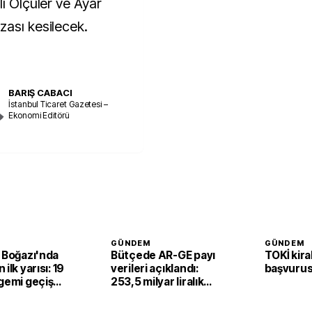
lı Ölçüler ve Ayar
zası kesilecek.
BARIŞ CABACI
İstanbul Ticaret Gazetesi –
Ekonomi Editörü
GÜNDEM
GÜNDEM
 Boğazı'nda
Bütçede AR-GE payı
TOKİ kira
ilk yarısı: 19
verileri açıklandı:
başvurus
gemi geçiş
253,5 milyar liralık
kaynak kullanıldı