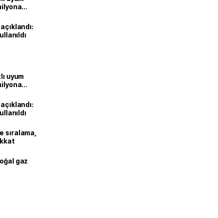
milyona
 açıklandı:
ullanıldı
zlı uyum
milyona
 açıklandı:
ullanıldı
e sıralama,
ikkat
doğal gaz