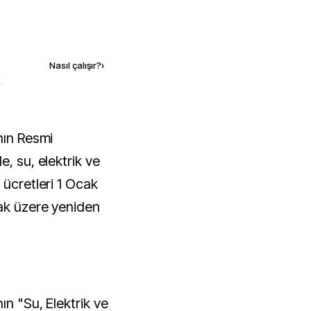
Kaynak ekle
Nasıl çalışır?
›
k
e, su, elektrik ve
 ücretleri 1 Ocak
ak üzere yeniden
ın "Su, Elektrik ve