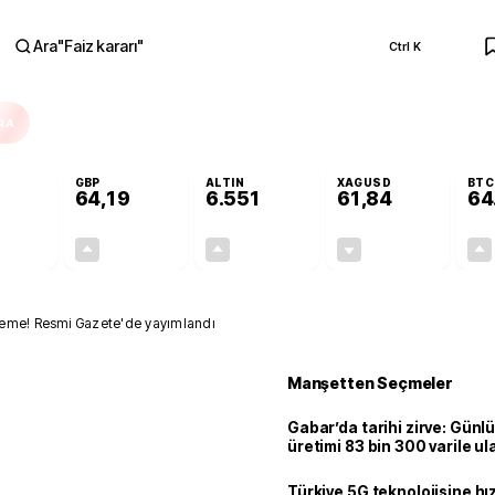
Ara
"
Faiz kararı
"
Ctrl K
RA
GBP
ALTIN
XAGUSD
BTC
64,19
6.551
61,84
64
+0,07%
+0,15%
+0,84%
-0,32%
0,04
0,10
54,42
-0,20
leme! Resmi Gazete'de yayımlandı
Manşetten Seçmeler
Gabar’da tarihi zirve: Günlü
üretimi 83 bin 300 varile ul
Türkiye 5G teknolojisine hı