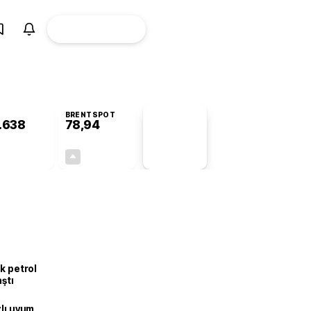
ÜYE
CANLI BORSA
Girişi
BRENTSPOT
.638
78,94
PİYASA
VERİLERİ
+0,71%
+0,04%
+0,00
0,03
k petrol
aştı
zlı uyum