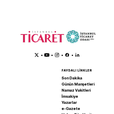
•
•
•
•
FAYDALI LINKLER
Son Dakika
Günün Manşetleri
Namaz Vakitleri
İmsakiye
Yazarlar
e-Gazete