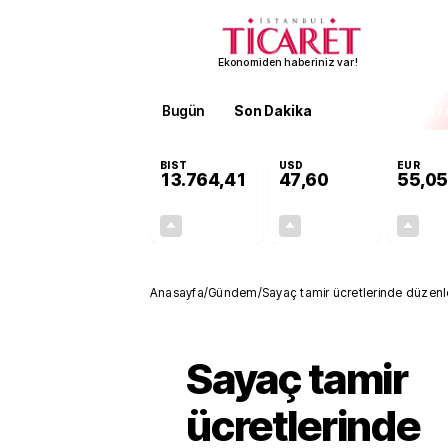
Ekonomiden haberiniz var!
Bugün
Son Dakika
Finans
EKST
BIST
USD
EUR
13.764,41
47,60
55,05
+0,45%
+0,06%
61,28
0,03
Anasayfa
/
Gündem
/
Sayaç tamir ücretlerinde düzen
Sayaç tamir
ücretlerinde