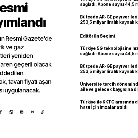
Resmi
sağladı: Abone sayısı 44,5 
ulaştı
yımlandı
Bütçede AR-GE payı verileri
253,5 milyar liralık kaynak k
Editörün Seçimi
’nın Resmi Gazete’de
rik ve gaz
Türkiye 5G teknolojisine hı
sağladı: Abone sayısı 44,5 
tleri yeniden
ulaştı
baren geçerli olacak
Bütçede AR-GE payı verileri
253,5 milyar liralık kaynak k
ddedilen
k, tavan fiyatı aşan
Üniversite tercih dönemind
ası uygulanacak.
aile ve gelecek kaygısına d
Türkiye ile KKTC arasında 
hattı için imzalar atıldı
N