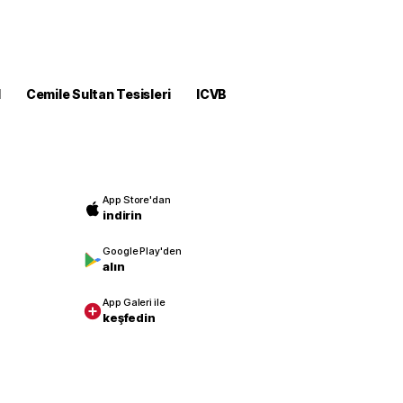
M
Cemile Sultan Tesisleri
ICVB
App Store'dan
indirin
Google Play'den
alın
App Galeri ile
keşfedin