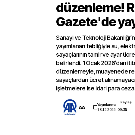
düzenleme! 
Gazete'de ya
Sanayi ve Teknoloji Bakanlığı
yayımlanan tebliğiyle su, elekt
sayaçlarının tamir ve ayar ücre
belirlendi. 1 Ocak 2026’dan iti
düzenlemeyle, muayenede re
sayaçlardan ücret alınamayaca
işletmelere ise idari para cez
Paylaş
Yayınlanma
AA
18.12.2025, 09:05