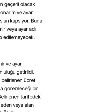
en geçerli olacak
 onarım ve ayar
asları kapsıyor. Buna
ir veya ayar adı
ep edilemeyecek.
mir ve ayar
luluğu getirildi.
 belirlenen ücret
a görebileceği bir
lirlenen tarifedeki
p eden veya alan