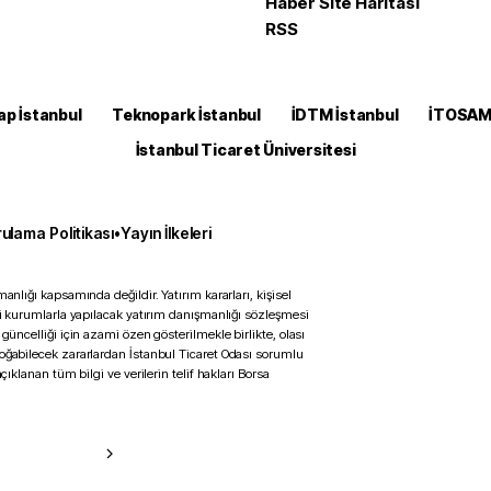
Haber Site Haritası
RSS
ap İstanbul
Teknopark İstanbul
İDTM İstanbul
İTOSA
İstanbul Ticaret Üniversitesi
ulama Politikası
•
Yayın İlkeleri
anlığı kapsamında değildir. Yatırım kararları, kişisel
ili kurumlarla yapılacak yatırım danışmanlığı sözleşmesi
 güncelliği için azami özen gösterilmekle birlikte, olası
doğabilecek zararlardan İstanbul Ticaret Odası sorumlu
çıklanan tüm bilgi ve verilerin telif hakları Borsa