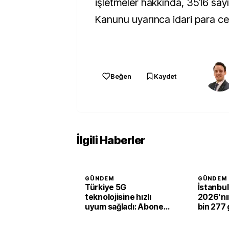
işletmeler hakkında, 3516 sayı
Kanunu uyarınca idari para ce
Beğen
Kaydet
İlgili Haberler
GÜNDEM
GÜNDEM
Türkiye 5G
İstanbul
teknolojisine hızlı
2026'nın 
uyum sağladı: Abone
bin 277 
sayısı 44,5 milyona
yaptı
ulaştı