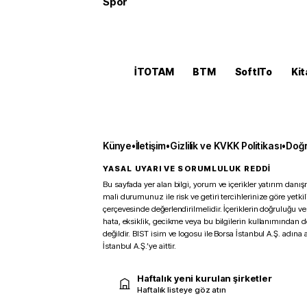
Spor
İTOTAM
BTM
SoftITo
Kit
Künye
•
İletişim
•
Gizlilik ve KVKK Politikası
•
Doğr
YASAL UYARI VE SORUMLULUK REDDİ
Bu sayfada yer alan bilgi, yorum ve içerikler yatırım danışm
mali durumunuz ile risk ve getiri tercihlerinize göre yetk
çerçevesinde değerlendirilmelidir. İçeriklerin doğruluğu ve
hata, eksiklik, gecikme veya bu bilgilerin kullanımından 
değildir. BIST isim ve logosu ile Borsa İstanbul A.Ş. adına a
İstanbul A.Ş.’ye aittir.
Haftalık yeni kurulan şirketler
Haftalık listeye göz atın