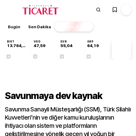
Bugün
Son Dakika
Finans
EKSTRA
BIST
USD
EUR
GBP
13.764,41
47,59
55,04
64,19
PİYASA
VERİLERİ
+0,45%
+0,06%
+0,05%
+0,15%
Gündem
Savunmaya dev kaynak
Savunma Sanayii Müsteşarlığı (SSM), Türk Silahlı
Kuvvetleri’nin ve diğer kamu kuruluşlarının
ihtiyacı olan sistem ve platformların
geliştirilmesine yönelik geçen yıl yoğun bir