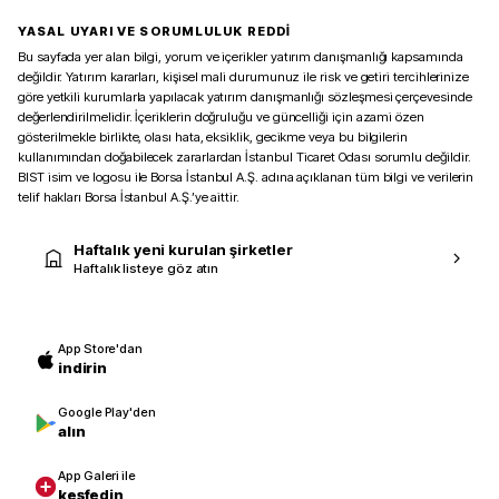
YASAL UYARI VE SORUMLULUK REDDİ
Bu sayfada yer alan bilgi, yorum ve içerikler yatırım danışmanlığı kapsamında
değildir. Yatırım kararları, kişisel mali durumunuz ile risk ve getiri tercihlerinize
göre yetkili kurumlarla yapılacak yatırım danışmanlığı sözleşmesi çerçevesinde
değerlendirilmelidir. İçeriklerin doğruluğu ve güncelliği için azami özen
gösterilmekle birlikte, olası hata, eksiklik, gecikme veya bu bilgilerin
kullanımından doğabilecek zararlardan İstanbul Ticaret Odası sorumlu değildir.
BIST isim ve logosu ile Borsa İstanbul A.Ş. adına açıklanan tüm bilgi ve verilerin
telif hakları Borsa İstanbul A.Ş.’ye aittir.
Haftalık yeni kurulan şirketler
Haftalık listeye göz atın
App Store'dan
indirin
Google Play'den
alın
App Galeri ile
keşfedin