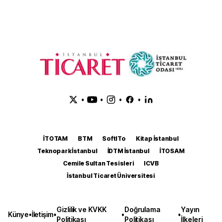
•
•
•
•
İTOTAM
BTM
SoftITo
Kitap İstanbul
Teknopark İstanbul
İDTM İstanbul
İTOSAM
Cemile Sultan Tesisleri
ICVB
İstanbul Ticaret Üniversitesi
Gizlilik ve KVKK
Doğrulama
Yayın
Künye
•
İletişim
•
•
•
Politikası
Politikası
İlkeleri