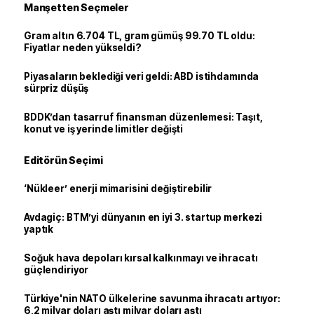
Manşetten Seçmeler
Gram altın 6.704 TL, gram gümüş 99.70 TL oldu:
Fiyatlar neden yükseldi?
Piyasaların beklediği veri geldi: ABD istihdamında
sürpriz düşüş
BDDK’dan tasarruf finansman düzenlemesi: Taşıt,
konut ve iş yerinde limitler değişti
Editörün Seçimi
‘Nükleer’ enerji mimarisini değiştirebilir
Avdagiç: BTM’yi dünyanın en iyi 3. startup merkezi
yaptık
Soğuk hava depoları kırsal kalkınmayı ve ihracatı
güçlendiriyor
Türkiye'nin NATO ülkelerine savunma ihracatı artıyor:
6,2 milyar doları aştı milyar doları aştı