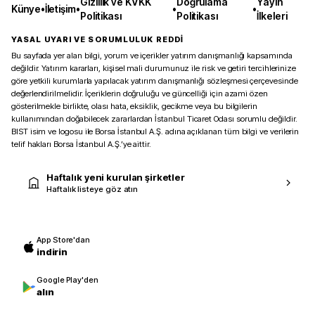
Gizlilik ve KVKK
Doğrulama
Yayın
Künye
•
İletişim
•
•
•
Politikası
Politikası
İlkeleri
YASAL UYARI VE SORUMLULUK REDDİ
Bu sayfada yer alan bilgi, yorum ve içerikler yatırım danışmanlığı kapsamında
değildir. Yatırım kararları, kişisel mali durumunuz ile risk ve getiri tercihlerinize
göre yetkili kurumlarla yapılacak yatırım danışmanlığı sözleşmesi çerçevesinde
değerlendirilmelidir. İçeriklerin doğruluğu ve güncelliği için azami özen
gösterilmekle birlikte, olası hata, eksiklik, gecikme veya bu bilgilerin
kullanımından doğabilecek zararlardan İstanbul Ticaret Odası sorumlu değildir.
BIST isim ve logosu ile Borsa İstanbul A.Ş. adına açıklanan tüm bilgi ve verilerin
telif hakları Borsa İstanbul A.Ş.’ye aittir.
Haftalık yeni kurulan şirketler
Haftalık listeye göz atın
App Store'dan
indirin
Google Play'den
alın