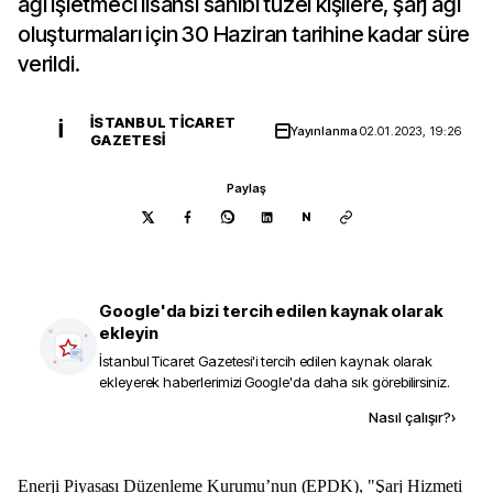
ağı işletmeci lisansı sahibi tüzel kişilere, şarj ağı
oluşturmaları için 30 Haziran tarihine kadar süre
verildi.
İSTANBUL TICARET
İ
Yayınlanma
02.01.2023, 19:26
GAZETESI
Paylaş
N
Google'da bizi tercih edilen kaynak olarak
ekleyin
İstanbul Ticaret Gazetesi
'i tercih edilen kaynak olarak
ekleyerek haberlerimizi Google'da daha sık görebilirsiniz.
Kaynak ekle
Nasıl çalışır?
›
Enerji Piyasası Düzenleme Kurumu’nun (EPDK), "Şarj Hizmeti