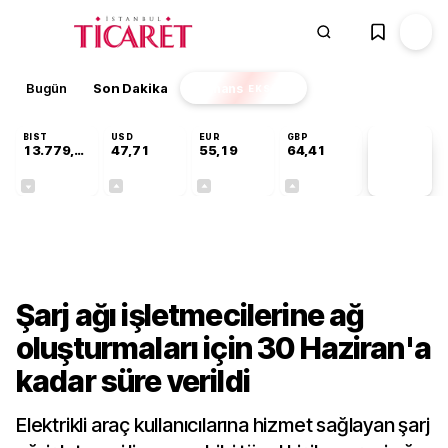
Şarj ağı işletmecilerine ağ oluşturmaları için 30 H
Bugün
Son Dakika
Finans
EKSTRA
BIST
USD
EUR
GBP
13.779,39
47,71
55,19
64,41
PİYASA
VERİLERİ
-0,14%
+0,18%
+0,32%
+0,38%
Sektörel
Şarj ağı işletmecilerine ağ
oluşturmaları için 30 Haziran'a
kadar süre verildi
Elektrikli araç kullanıcılarına hizmet sağlayan şarj