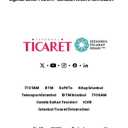
•
•
•
•
İTOTAM
BTM
SoftITo
Kitap İstanbul
Teknopark İstanbul
İDTM İstanbul
İTOSAM
Cemile Sultan Tesisleri
ICVB
İstanbul Ticaret Üniversitesi