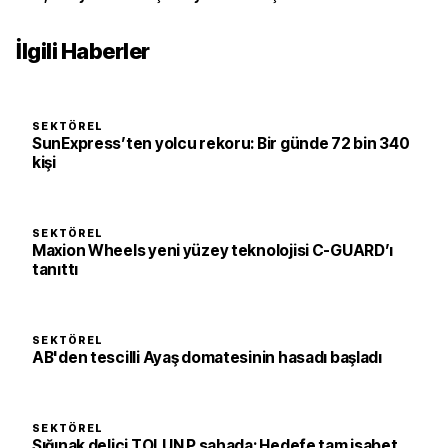
İlgili Haberler
SEKTÖREL
SunExpress’ten yolcu rekoru: Bir günde 72 bin 340
kişi
SEKTÖREL
Maxion Wheels yeni yüzey teknolojisi C-GUARD’ı
tanıttı
SEKTÖREL
AB'den tescilli Ayaş domatesinin hasadı başladı
SEKTÖREL
Sığınak delici TOLUN P sahada: Hedefe tam isabet