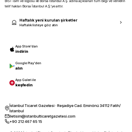
BIST isim ve logosu ile Borsa İstanbul A.Ş. adına açıklanan tüm bilgi ve verilerin
telif hakları Borsa İstanbul A.Ş.’ye aittir.
Haftalık yeni kurulan şirketler
Haftalık listeye göz atın
App Store'dan
indirin
Google Play'den
alın
App Galeri ile
keşfedin
İstanbul Ticaret Gazetesi · Reşadiye Cad. Eminönü 34112 Fatih/
İstanbul
iletisim@istanbulticaretgazetesi.com
+90 212 467 65 15