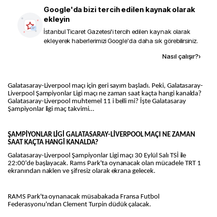
Google'da bizi tercih edilen kaynak olarak
ekleyin
İstanbul Ticaret Gazetesi
'i tercih edilen kaynak olarak
ekleyerek haberlerimizi Google'da daha sık görebilirsiniz.
Kaynak ekle
Nasıl çalışır?
›
Galatasaray-Liverpool maçı için geri sayım başladı. Peki, Galatasaray-
Liverpool Şampiyonlar Ligi maçı ne zaman saat kaçta hangi kanalda?
Galatasaray-Liverpool muhtemel 11 i belli mi? İşte Galatasaray
Şampiyonlar ligi maç takvimi…
ŞAMPİYONLAR LİGİ GALATASARAY-LİVERPOOL MAÇI NE ZAMAN
SAAT KAÇTA HANGİ KANALDA?
Galatasaray-Liverpool Şampiyonlar Ligi maçı 30 Eylül Salı TSİ ile
22:00'de başlayacak. Rams Park'ta oynanacak olan mücadele TRT 1
ekranından naklen ve şifresiz olarak ekrana gelecek.
RAMS Park'ta oynanacak müsabakada Fransa Futbol
Federasyonu'ndan Clement Turpin düdük çalacak.