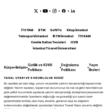
•
•
•
•
İTOTAM
BTM
SoftITo
Kitap İstanbul
Teknopark İstanbul
İDTM İstanbul
İTOSAM
Cemile Sultan Tesisleri
ICVB
İstanbul Ticaret Üniversitesi
Gizlilik ve KVKK
Doğrulama
Yayın
Künye
•
İletişim
•
•
•
Politikası
Politikası
İlkeleri
YASAL UYARI VE SORUMLULUK REDDİ
Bu sayfada yer alan bilgi, yorum ve içerikler yatırım danışmanlığı kapsamında
değildir. Yatırım kararları, kişisel mali durumunuz ile risk ve getiri tercihlerinize
göre yetkili kurumlarla yapılacak yatırım danışmanlığı sözleşmesi çerçevesinde
değerlendirilmelidir. İçeriklerin doğruluğu ve güncelliği için azami özen
gösterilmekle birlikte, olası hata, eksiklik, gecikme veya bu bilgilerin
kullanımından doğabilecek zararlardan İstanbul Ticaret Odası sorumlu değildir.