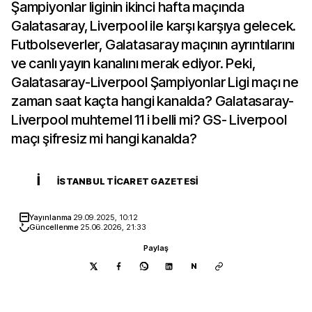
Şampiyonlar liginin ikinci hafta maçında
Galatasaray, Liverpool ile karşı karşıya gelecek.
Futbolseverler, Galatasaray maçının ayrıntılarını
ve canlı yayın kanalını merak ediyor. Peki,
Galatasaray-Liverpool Şampiyonlar Ligi maçı ne
zaman saat kaçta hangi kanalda? Galatasaray-
Liverpool muhtemel 11 i belli mi? GS- Liverpool
maçı şifresiz mi hangi kanalda?
İ
İSTANBUL TICARET GAZETESI
Yayınlanma
29.09.2025, 10:12
Güncellenme
25.06.2026, 21:33
Paylaş
N