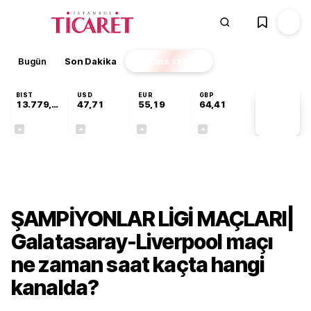
Bugün
Son Dakika
Finans
EKSTRA
BIST
USD
EUR
GBP
13.779,39
47,71
55,19
64,41
PİYASA
VERİLERİ
-0,14%
+0,18%
+0,32%
+0,38%
Gündem
ŞAMPİYONLAR LİGİ MAÇLARI|
Galatasaray-Liverpool maçı
ne zaman saat kaçta hangi
kanalda?