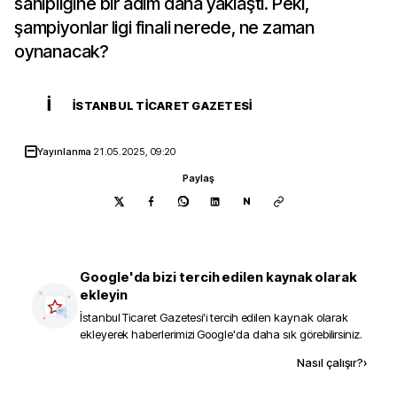
sahipliğine bir adım daha yaklaştı. Peki,
şampiyonlar ligi finali nerede, ne zaman
oynanacak?
İ
İSTANBUL TICARET GAZETESI
Yayınlanma
21.05.2025, 09:20
Paylaş
N
Google'da bizi tercih edilen kaynak olarak
ekleyin
İstanbul Ticaret Gazetesi
'i tercih edilen kaynak olarak
ekleyerek haberlerimizi Google'da daha sık görebilirsiniz.
Kaynak ekle
Nasıl çalışır?
›