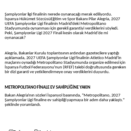
Şampiyonlar ligi finalinin nerede oynanacağı merak ediliyordu.
İspanya Hükümet SözcüsüEğitim ve Spor Bakanı Pilar Alegria, 2027
UEFA Şampiyonlar Ligi finalinin Madrid'deki Metropolitano
Stadyumunda oynanması için gerekli garantiyi verdiklerini söyledi.
Peki, Şampiyonlar Ligi 2027 Finali kesin olarak Madrid’de mi
oynanacak?
Alegria, Bakanlar Kurulu toplantısının ardından gazetecilere yaptığı
açıklamada, 2027 UEFA Şampiyonlar Ligi finalinin Atletico Madrid'in
maçlarını oynadığı Metropolitano Stadyumunda organize edilmesi için
İspanya Futbol Federasyonu'nun (RFEF) talebi doğrultusunda gereken
bir dizi garanti ve yetkilendirmeye onay verdiklerini duyurdu.
METROPOLITANO FİNALE EV SAHİPLİĞİNE YAKIN
Bakan Alegria'nın sözleri İspanyol basınında, "Metropolitano, 2027
Şampiyonlar Ligi finaline ev sahipliği yapmaya bir adım daha yaklaştı."
şeklinde yorumlandı.