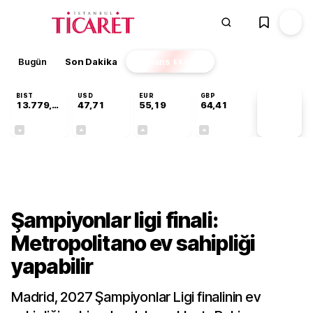
Bugün
Son Dakika
Finans
EKSTRA
BIST
USD
EUR
GBP
13.779,39
47,71
55,19
64,41
PİYASA
VERİLERİ
-0,14%
+0,18%
+0,32%
+0,38%
Gündem
Şampiyonlar ligi finali:
Metropolitano ev sahipliği
yapabilir
Madrid, 2027 Şampiyonlar Ligi finalinin ev