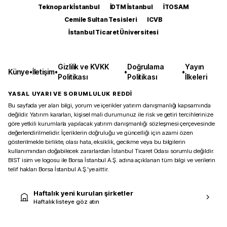
Teknopark İstanbul
İDTM İstanbul
İTOSAM
Cemile Sultan Tesisleri
ICVB
İstanbul Ticaret Üniversitesi
Gizlilik ve KVKK
Doğrulama
Yayın
Künye
•
İletişim
•
•
•
Politikası
Politikası
İlkeleri
YASAL UYARI VE SORUMLULUK REDDİ
Bu sayfada yer alan bilgi, yorum ve içerikler yatırım danışmanlığı kapsamında
değildir. Yatırım kararları, kişisel mali durumunuz ile risk ve getiri tercihlerinize
göre yetkili kurumlarla yapılacak yatırım danışmanlığı sözleşmesi çerçevesinde
değerlendirilmelidir. İçeriklerin doğruluğu ve güncelliği için azami özen
gösterilmekle birlikte, olası hata, eksiklik, gecikme veya bu bilgilerin
kullanımından doğabilecek zararlardan İstanbul Ticaret Odası sorumlu değildir.
BIST isim ve logosu ile Borsa İstanbul A.Ş. adına açıklanan tüm bilgi ve verilerin
telif hakları Borsa İstanbul A.Ş.’ye aittir.
Haftalık yeni kurulan şirketler
Haftalık listeye göz atın