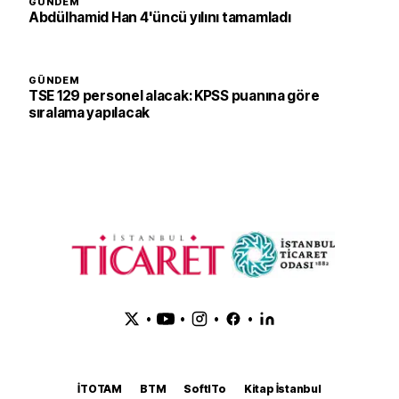
GÜNDEM
Abdülhamid Han 4'üncü yılını tamamladı
GÜNDEM
TSE 129 personel alacak: KPSS puanına göre
sıralama yapılacak
•
•
•
•
İTOTAM
BTM
SoftITo
Kitap İstanbul