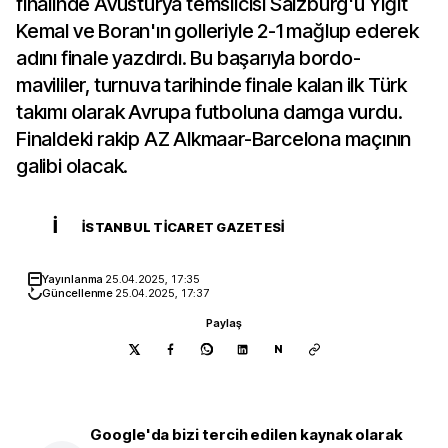
finalinde Avusturya temsilcisi Salzburg'u Yiğit
Kemal ve Boran'ın golleriyle 2-1 mağlup ederek
adını finale yazdırdı. Bu başarıyla bordo-
mavililer, turnuva tarihinde finale kalan ilk Türk
takımı olarak Avrupa futboluna damga vurdu.
Finaldeki rakip AZ Alkmaar-Barcelona maçının
galibi olacak.
İ
İSTANBUL TICARET GAZETESI
Yayınlanma
25.04.2025, 17:35
Güncellenme
25.04.2025, 17:37
Paylaş
N
Google'da bizi tercih edilen kaynak olarak