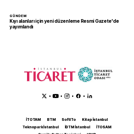
GÜNDEM
Kıyı alanları için yeni düzenleme Resmi Gazete'de
yayımlandı
•
•
•
•
İTOTAM
BTM
SoftITo
Kitap İstanbul
Teknopark İstanbul
İDTM İstanbul
İTOSAM