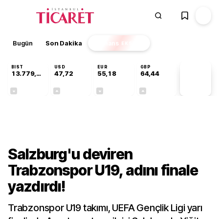
Bugün
Son Dakika
Finans
EKSTRA
BIST
USD
EUR
GBP
13.779,39
47,72
55,18
64,44
PİYASA
VERİLERİ
-0,14%
+0,01%
-0,02%
+0,04%
Gündem
Salzburg'u deviren
Trabzonspor U19, adını finale
yazdırdı!
Trabzonspor U19 takımı, UEFA Gençlik Ligi yarı