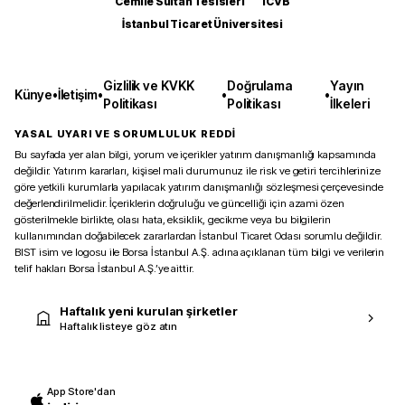
Cemile Sultan Tesisleri
ICVB
İstanbul Ticaret Üniversitesi
Gizlilik ve KVKK
Doğrulama
Yayın
Künye
•
İletişim
•
•
•
Politikası
Politikası
İlkeleri
YASAL UYARI VE SORUMLULUK REDDİ
Bu sayfada yer alan bilgi, yorum ve içerikler yatırım danışmanlığı kapsamında
değildir. Yatırım kararları, kişisel mali durumunuz ile risk ve getiri tercihlerinize
göre yetkili kurumlarla yapılacak yatırım danışmanlığı sözleşmesi çerçevesinde
değerlendirilmelidir. İçeriklerin doğruluğu ve güncelliği için azami özen
gösterilmekle birlikte, olası hata, eksiklik, gecikme veya bu bilgilerin
kullanımından doğabilecek zararlardan İstanbul Ticaret Odası sorumlu değildir.
BIST isim ve logosu ile Borsa İstanbul A.Ş. adına açıklanan tüm bilgi ve verilerin
telif hakları Borsa İstanbul A.Ş.’ye aittir.
Haftalık yeni kurulan şirketler
Haftalık listeye göz atın
App Store'dan