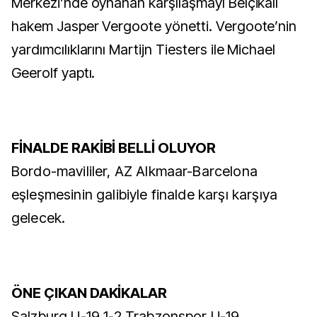
Merkezi’nde oynanan karşılaşmayı Belçikalı
hakem Jasper Vergoote yönetti. Vergoote’nin
yardımcılıklarını Martijn Tiesters ile Michael
Geerolf yaptı.
FİNALDE RAKİBİ BELLİ OLUYOR
Bordo-mavililer, AZ Alkmaar-Barcelona
eşleşmesinin galibiyle finalde karşı karşıya
gelecek.
ÖNE ÇIKAN DAKİKALAR
Salzburg U-19 1-2 Trabzonspor U-19