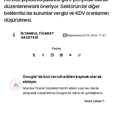
düzenlenmesini öneriyor. Sektörün bir diğer
beklentisi ise kurumlar vergisi ve KDV oranlarının
düşürülmesi.
İSTANBUL TICARET
İ
Yayınlanma
20.05.2024, 11:43
GAZETESI
Paylaş
N
Google'da bizi tercih edilen kaynak olarak
ekleyin
İstanbul Ticaret Gazetesi
'i tercih edilen kaynak olarak
ekleyerek haberlerimizi Google'da daha sık görebilirsiniz.
Kaynak ekle
Nasıl çalışır?
›