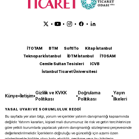
•
•
•
•
İTOTAM
BTM
SoftITo
Kitap İstanbul
Teknopark İstanbul
İDTM İstanbul
İTOSAM
Cemile Sultan Tesisleri
ICVB
İstanbul Ticaret Üniversitesi
Gizlilik ve KVKK
Doğrulama
Yayın
Künye
•
İletişim
•
•
•
Politikası
Politikası
İlkeleri
YASAL UYARI VE SORUMLULUK REDDİ
Bu sayfada yer alan bilgi, yorum ve içerikler yatırım danışmanlığı kapsamında
değildir. Yatırım kararları, kişisel mali durumunuz ile risk ve getiri tercihlerinize
göre yetkili kurumlarla yapılacak yatırım danışmanlığı sözleşmesi çerçevesinde
değerlendirilmelidir. İçeriklerin doğruluğu ve güncelliği için azami özen
gösterilmekle birlikte, olası hata, eksiklik, gecikme veya bu bilgilerin