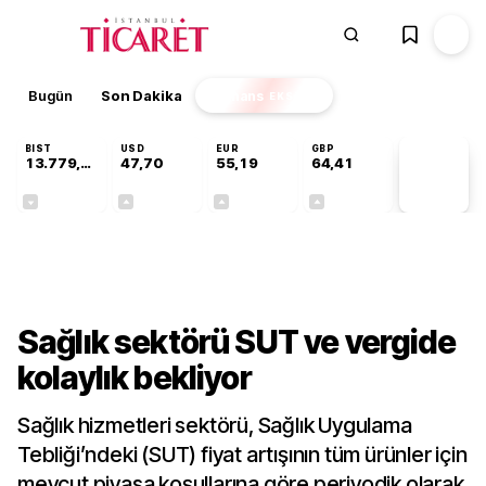
Bugün
Son Dakika
Finans
EKSTRA
BIST
USD
EUR
GBP
13.779,39
47,70
55,19
64,41
PİYASA
VERİLERİ
-0,14%
+0,15%
+0,32%
+0,37%
Sektörel
Sağlık sektörü SUT ve vergide
kolaylık bekliyor
Sağlık hizmetleri sektörü, Sağlık Uygulama
Tebliği’ndeki (SUT) fiyat artışının tüm ürünler için
mevcut piyasa koşullarına göre periyodik olarak