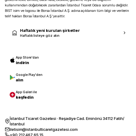
kullanımından doğabilecek zararlardan İstanbul Ticaret Odası sorumlu değildir.
BIST isim ve logosu ile Borsa İstanbul A.Ş. adına açıklanan tüm bilgi ve verilerin
telif hakları Borsa İstanbul A.Ş.’ye aittir.
Haftalık yeni kurulan şirketler
Haftalık listeye göz atın
App Store'dan
indirin
Google Play'den
alın
App Galeri ile
keşfedin
İstanbul Ticaret Gazetesi · Reşadiye Cad. Eminönü 34112 Fatih/
İstanbul
iletisim@istanbulticaretgazetesi.com
+90 212 467 65 15