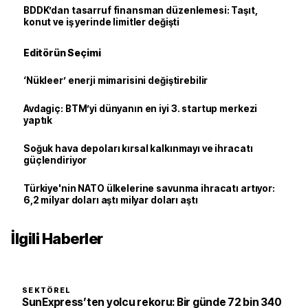
BDDK’dan tasarruf finansman düzenlemesi: Taşıt,
konut ve iş yerinde limitler değişti
Editörün Seçimi
‘Nükleer’ enerji mimarisini değiştirebilir
Avdagiç: BTM’yi dünyanın en iyi 3. startup merkezi
yaptık
Soğuk hava depoları kırsal kalkınmayı ve ihracatı
güçlendiriyor
Türkiye'nin NATO ülkelerine savunma ihracatı artıyor:
6,2 milyar doları aştı milyar doları aştı
İlgili Haberler
SEKTÖREL
SunExpress’ten yolcu rekoru: Bir günde 72 bin 340