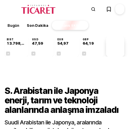
Bugün
Son Dakika
Finans
EKSTRA
BIST
USD
EUR
GBP
13.798,82
47,59
54,97
64,19
PİYASA
VERİLERİ
+0,70%
+0,05%
-0,08%
+0,15%
Dünya
S. Arabistan ile Japonya
enerji, tarım ve teknoloji
alanlarında anlaşma imzaladı
Suudi Arabistan ile Japonya, aralarında