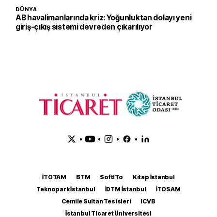
DÜNYA
AB havalimanlarında kriz: Yoğunluktan dolayı yeni
giriş-çıkış sistemi devreden çıkarılıyor
•
•
•
•
İTOTAM
BTM
SoftITo
Kitap İstanbul
Teknopark İstanbul
İDTM İstanbul
İTOSAM
Cemile Sultan Tesisleri
ICVB
İstanbul Ticaret Üniversitesi