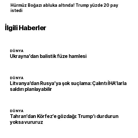
Hürmüz Boğazı abluka altında! Trump yüzde 20 pay
istedi
İlgili Haberler
DÜNYA
Ukrayna’dan balistik füze hamlesi
DÜNYA
Litvanya’dan Rusya’ya şok suçlama: Çalıntı İHA’larla
saldırı planlayabilir
DÜNYA
Tahran’dan Körfez’e gözdağı: Trump’ı durdurun
yoksa vururuz