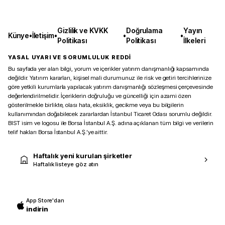
Gizlilik ve KVKK
Doğrulama
Yayın
Künye
•
İletişim
•
•
•
Politikası
Politikası
İlkeleri
YASAL UYARI VE SORUMLULUK REDDİ
Bu sayfada yer alan bilgi, yorum ve içerikler yatırım danışmanlığı kapsamında
değildir. Yatırım kararları, kişisel mali durumunuz ile risk ve getiri tercihlerinize
göre yetkili kurumlarla yapılacak yatırım danışmanlığı sözleşmesi çerçevesinde
değerlendirilmelidir. İçeriklerin doğruluğu ve güncelliği için azami özen
gösterilmekle birlikte, olası hata, eksiklik, gecikme veya bu bilgilerin
kullanımından doğabilecek zararlardan İstanbul Ticaret Odası sorumlu değildir.
BIST isim ve logosu ile Borsa İstanbul A.Ş. adına açıklanan tüm bilgi ve verilerin
telif hakları Borsa İstanbul A.Ş.’ye aittir.
Haftalık yeni kurulan şirketler
Haftalık listeye göz atın
App Store'dan
indirin