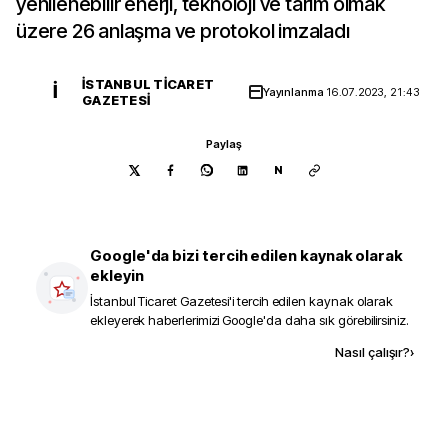
yenilenebilir enerji, teknoloji ve tarım olmak
üzere 26 anlaşma ve protokol imzaladı
İSTANBUL TICARET
İ
Yayınlanma
16.07.2023, 21:43
GAZETESI
Paylaş
N
Google'da bizi tercih edilen kaynak olarak
ekleyin
İstanbul Ticaret Gazetesi
'i tercih edilen kaynak olarak
ekleyerek haberlerimizi Google'da daha sık görebilirsiniz.
Kaynak ekle
Nasıl çalışır?
›