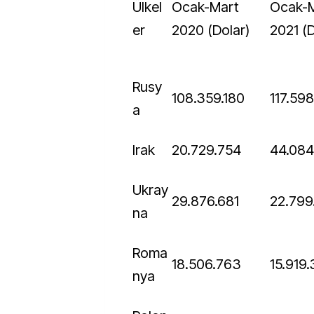
Ülkel
Ocak-Mart
Ocak-Mart
er
2020 (Dolar)
2021 (D
Rusy
108.359.180
117.59
a
Irak
20.729.754
44.08
Ukray
29.876.681
22.79
na
Roma
18.506.763
15.919.
nya