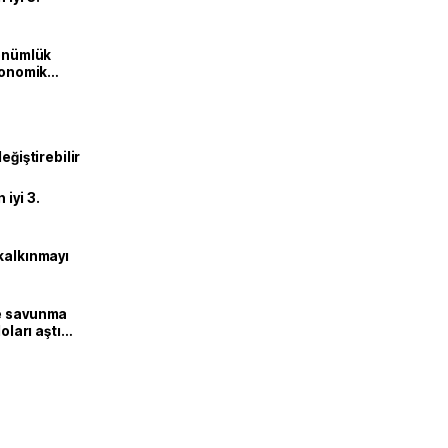
dönümlük
ekonomik
eğiştirebilir
iyi 3.
kalkınmayı
ne savunma
oları aştı