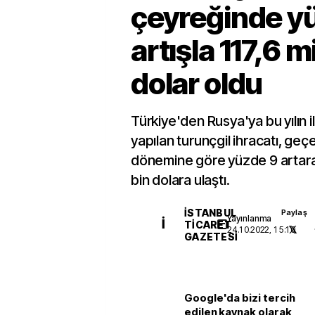
çeyreğinde y
artışla 117,6 m
dolar oldu
Türkiye'den Rusya'ya bu yılın 
yapılan turunçgil ihracatı, geçe
dönemine göre yüzde 9 artara
bin dolara ulaştı.
İSTANBUL
Paylaş
Yayınlanma
İ
TICARET
24.10.2022, 15:10
GAZETESI
Google'da bizi tercih
edilen kaynak olarak