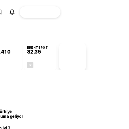
ÜYE
CANLI BORSA
Girişi
BRENTSPOT
.410
82,35
PİYASA
VERİLERİ
-0,78%
-0,52%
+0,00
-0,43
Türkiye
onuma geliyor
iyi 3.