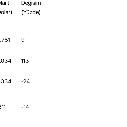
Değişim
olar)
(Yüzde)
8.781
9
4.034
113
9.334
-24
311
-14