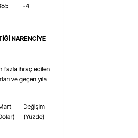
.685
-4
TİĞİ NARENCİYE
n fazla ihraç edilen
rları ve geçen yıla
Değişim
Dolar)
(Yüzde)