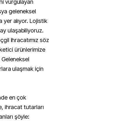
ini vurgulayan
sya geleneksel
 yer alıyor. Lojistik
ay ulaşabiliyoruz.
nçgil ihracatımız söz
etici ürünlerimize
i. Geleneksel
arlara ulaşmak için
inde en çok
e, ihracat tutarları
nları şöyle: