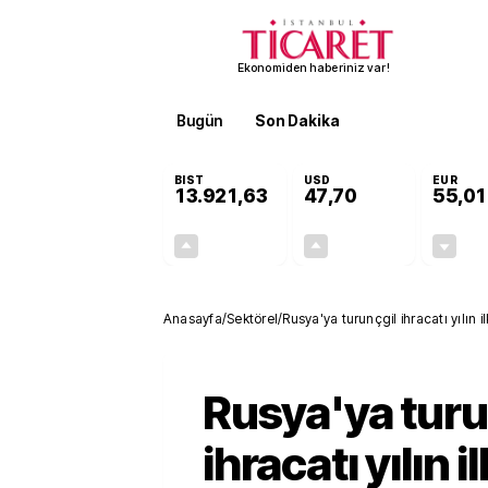
Ekonomiden haberiniz var!
Bugün
Son Dakika
Finans
EKST
BIST
USD
EUR
13.921,63
47,70
55,01
+0,89%
+0,17%
122,81
0,08
Anasayfa
/
Sektörel
/
Rusya'ya turunçgil ihracatı yılın 
oldu
Rusya'ya turu
ihracatı yılın il