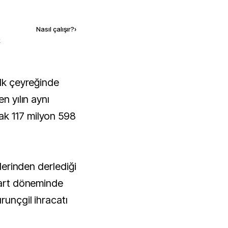
Kaynak ekle
Nasıl çalışır?
›
k
n yılın aynı
k 117 milyon 598
ilerinden derlediği
-mart döneminde
runçgil ihracatı