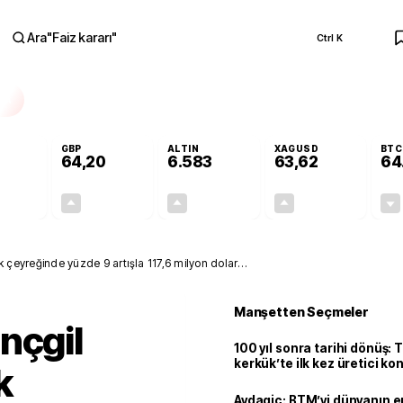
Ara
"
Faiz kararı
"
Ctrl K
RA
GBP
ALTIN
XAGUSD
BTC
64,20
6.583
63,62
64
-0,01%
+0,05%
+1,40%
+3,45%
0,00
0,03
90,87
2,12
ilk çeyreğinde yüzde 9 artışla 117,6 milyon dolar
Manşetten Seçmeler
nçgil
100 yıl sonra tarihi dönüş: 
kerkük’te ilk kez üretici k
k
Avdagiç: BTM’yi dünyanın en 