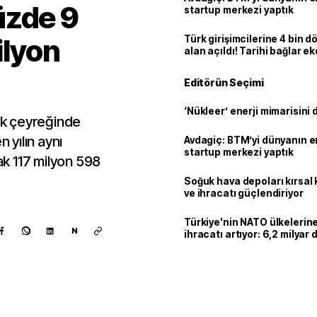
üzde 9
startup merkezi yaptık
ilyon
Türk girişimcilerine 4 bin 
alan açıldı! Tarihi bağlar 
ortaklığa dönüşüyor
Editörün Seçimi
‘Nükleer’ enerji mimarisini d
ilk çeyreğinde
n yılın aynı
Avdagiç: BTM’yi dünyanın en 
startup merkezi yaptık
k 117 milyon 598
Soğuk hava depoları kırsal 
ve ihracatı güçlendiriyor
Türkiye'nin NATO ülkeleri
N
ihracatı artıyor: 6,2 milyar d
milyar doları aştı