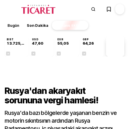
Bugün
Son Dakika
Finans
EKSTRA
BIST
USD
EUR
GBP
13.725,19
47,60
55,05
64,26
PİYASA
VERİLERİ
+0,16%
+0,06%
+0,07%
+0,25%
Dünya
Rusya'dan akaryakıt
sorununa vergi hamlesi!
Rusya'da bazı bölgelerde yaşanan benzin ve
motorin sıkıntısının ardından Rusya
Parlamentosu, iç piyasadaki akaryakıt arzını