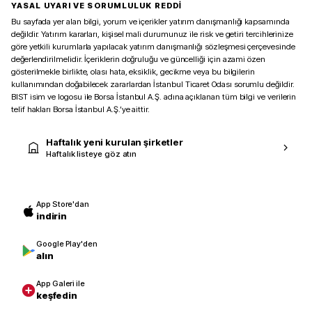
YASAL UYARI VE SORUMLULUK REDDİ
Bu sayfada yer alan bilgi, yorum ve içerikler yatırım danışmanlığı kapsamında
değildir. Yatırım kararları, kişisel mali durumunuz ile risk ve getiri tercihlerinize
göre yetkili kurumlarla yapılacak yatırım danışmanlığı sözleşmesi çerçevesinde
değerlendirilmelidir. İçeriklerin doğruluğu ve güncelliği için azami özen
gösterilmekle birlikte, olası hata, eksiklik, gecikme veya bu bilgilerin
kullanımından doğabilecek zararlardan İstanbul Ticaret Odası sorumlu değildir.
BIST isim ve logosu ile Borsa İstanbul A.Ş. adına açıklanan tüm bilgi ve verilerin
telif hakları Borsa İstanbul A.Ş.’ye aittir.
Haftalık yeni kurulan şirketler
Haftalık listeye göz atın
App Store'dan
indirin
Google Play'den
alın
App Galeri ile
keşfedin