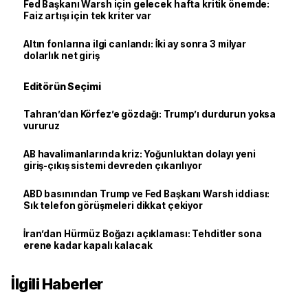
Fed Başkanı Warsh için gelecek hafta kritik önemde:
Faiz artışı için tek kriter var
Altın fonlarına ilgi canlandı: İki ay sonra 3 milyar
dolarlık net giriş
Editörün Seçimi
Tahran’dan Körfez’e gözdağı: Trump’ı durdurun yoksa
vururuz
AB havalimanlarında kriz: Yoğunluktan dolayı yeni
giriş-çıkış sistemi devreden çıkarılıyor
ABD basınından Trump ve Fed Başkanı Warsh iddiası:
Sık telefon görüşmeleri dikkat çekiyor
İran’dan Hürmüz Boğazı açıklaması: Tehditler sona
erene kadar kapalı kalacak
İlgili Haberler