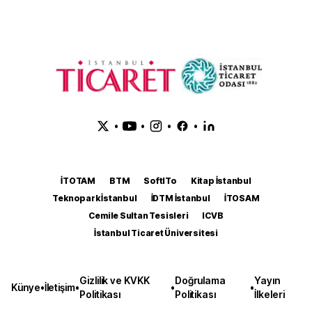
•
•
•
•
İTOTAM
BTM
SoftITo
Kitap İstanbul
Teknopark İstanbul
İDTM İstanbul
İTOSAM
Cemile Sultan Tesisleri
ICVB
İstanbul Ticaret Üniversitesi
Gizlilik ve KVKK
Doğrulama
Yayın
Künye
•
İletişim
•
•
•
Politikası
Politikası
İlkeleri