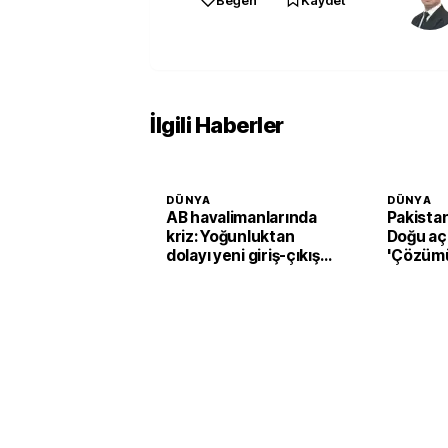
Beğen
Kaydet
İlgili Haberler
DÜNYA
DÜNYA
AB havalimanlarında
Pakista
kriz: Yoğunluktan
Doğu aç
dolayı yeni giriş-çıkış
'Çözüm
sistemi devreden
destekl
çıkarılıyor