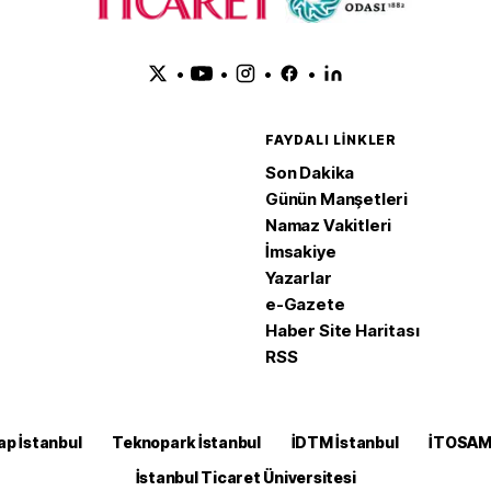
•
•
•
•
FAYDALI LINKLER
Son Dakika
Günün Manşetleri
Namaz Vakitleri
İmsakiye
Yazarlar
e-Gazete
Haber Site Haritası
RSS
ap İstanbul
Teknopark İstanbul
İDTM İstanbul
İTOSA
İstanbul Ticaret Üniversitesi