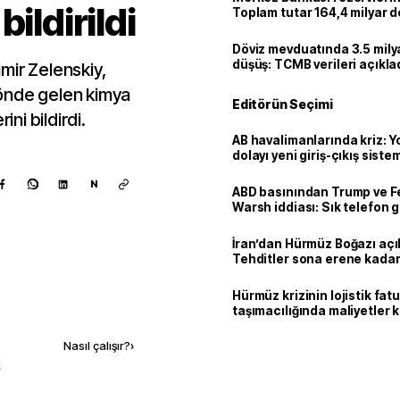
ildirildi
Toplam tutar 164,4 milyar d
Döviz mevduatında 3.5 milya
düşüş: TCMB verileri açıkla
mir Zelenskiy,
önde gelen kimya
Editörün Seçimi
ini bildirdi.
AB havalimanlarında kriz: 
dolayı yeni giriş-çıkış sist
çıkarılıyor
N
ABD basınından Trump ve F
Warsh iddiası: Sık telefon 
dikkat çekiyor
İran’dan Hürmüz Boğazı açı
Tehditler sona erene kadar
kalacak
Hürmüz krizinin lojistik fat
Kaynak ekle
taşımacılığında maliyetler 
Nasıl çalışır?
›
k