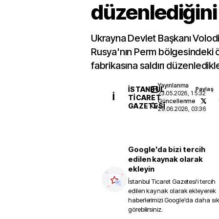
düzenlediğini b
Ukrayna Devlet Başkanı Volodi
Rusya'nın Perm bölgesindeki 
fabrikasına saldırı düzenledikler
Yayınlanma
İSTANBUL
Paylaş
23.05.2026, 15:32
İ
TICARET
Güncellenme
GAZETESI
29.06.2026, 03:36
Google'da bizi tercih
edilen kaynak olarak
ekleyin
İstanbul Ticaret Gazetesi
'i tercih
edilen kaynak olarak ekleyerek
haberlerimizi Google'da daha sı
görebilirsiniz.