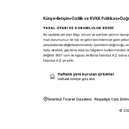
Künye
•
İletişim
•
Gizlilik ve KVKK Politikası
•
Doğr
YASAL UYARI VE SORUMLULUK REDDİ
Bu sayfada yer alan bilgi, yorum ve içerikler yatırım danışm
mali durumunuz ile risk ve getiri tercihlerinize göre yetk
çerçevesinde değerlendirilmelidir. İçeriklerin doğruluğu ve
hata, eksiklik, gecikme veya bu bilgilerin kullanımından 
değildir. BIST isim ve logosu ile Borsa İstanbul A.Ş. adına a
İstanbul A.Ş.’ye aittir.
Haftalık yeni kurulan şirketler
Haftalık listeye göz atın
İstanbul Ticaret Gazetesi · Reşadiye Cad. Emin
© 2026