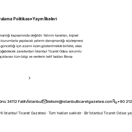
ulama Politikası
•
Yayın İlkeleri
anlığı kapsamında değildir. Yatırım kararları, kişisel
ili kurumlarla yapılacak yatırım danışmanlığı sözleşmesi
 güncelliği için azami özen gösterilmekle birlikte, olası
doğabilecek zararlardan İstanbul Ticaret Odası sorumlu
çıklanan tüm bilgi ve verilerin telif hakları Borsa
önü 34112 Fatih/İstanbul
iletisim@istanbulticaretgazetesi.com
+90 212
 İstanbul Ticaret Gazetesi · Tüm hakları saklıdır · Bir İstanbul Ticaret Odası ya