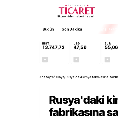
Ekonomiden haberiniz var!
Bugün
Son Dakika
Finans
EKST
BIST
USD
EUR
13.747,72
47,59
55,06
+0,33%
+0,06%
44,59
0,03
Anasayfa
/
Dünya
/
Rusya'daki kimya fabrikasına saldırı
Rusya'daki k
fabrikasına sa