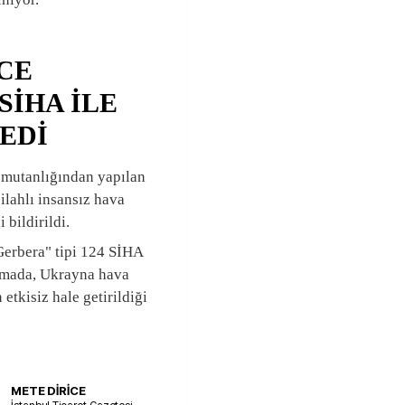
CE
SİHA İLE
LEDİ
mutanlığından yapılan
ilahlı insansız hava
 bildirildi.
"Gerbera" tipi 124 SİHA
klamada, Ukrayna hava
tkisiz hale getirildiği
METE DİRİCE