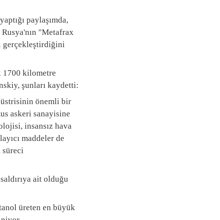
 Rusya'nın "Metafrax
 gerçekleştirdiğini
k 1700 kilometre
kiy, şunları kaydetti:
strisinin önemli bir
Rus askeri sanayisine
olojisi, insansız hava
tlayıcı maddeler de
 süreci
saldırıya ait olduğu
tanol üreten en büyük
iniyor.