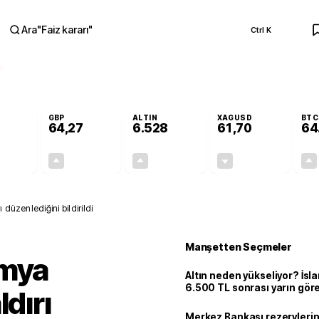
Ara
"
Faiz kararı
"
Ctrl K
RA
GBP
ALTIN
XAGUSD
BTC
64,27
6.528
61,70
64
+0,09%
+0,26%
+0,49%
-0,55%
0,05
0,17
31,77
-0,34
 düzenlediğini bildirildi
Manşetten Seçmeler
imya
Altın neden yükseliyor? İs
6.500 TL sonrası yarın gör
ldırı
seviyeyi açıkladı: 2 ihtimal 
Merkez Bankası rezervlerin