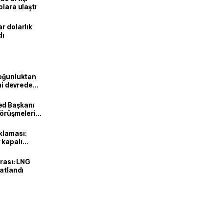
olara ulaştı
r dolarlık
dı
Yoğunluktan
emi devreden
ed Başkanı
görüşmeleri
klaması:
 kapalı
urası: LNG
katlandı