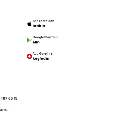
App Store'dan
indirin
Google Play'den
alın
App Galeri ile
keşfedin
 467 65 15
yınıdır