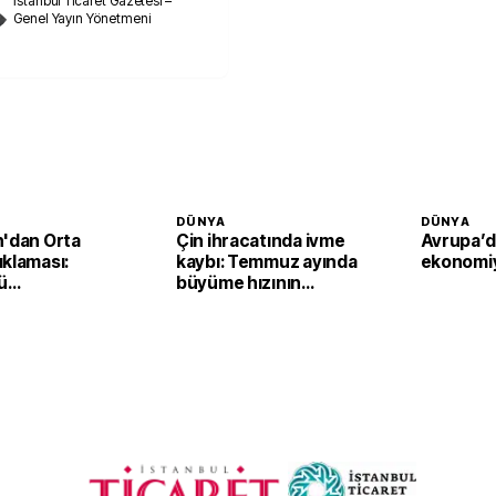
İstanbul Ticaret Gazetesi –
Genel Yayın Yönetmeni
DÜNYA
DÜNYA
n'dan Orta
Çin ihracatında ivme
Avrupa’d
ıklaması:
kaybı: Temmuz ayında
ekonomiy
ü
büyüme hızının
iyoruz'
yavaşlaması
bekleniyor