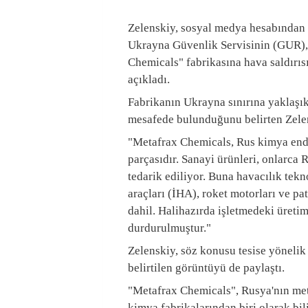
Zelenskiy, sosyal medya hesabından yaptığı paylaşımda,
Ukrayna Güvenlik Servisinin (GUR),
Chemicals" fabrikasına hava saldırısı
açıkladı.
Fabrikanın Ukrayna sınırına yaklaşı
mesafede bulunduğunu belirten Zelens
"Metafrax Chemicals, Rus kimya endü
parçasıdır. Sanayi ürünleri, onlarca 
tedarik ediliyor. Buna havacılık tekn
araçları (İHA), roket motorları ve pa
dahil. Halihazırda işletmedeki üretim
durdurulmuştur."
Zelenskiy, söz konusu tesise yönelik 
belirtilen görüntüyü de paylaştı.
"Metafrax Chemicals", Rusya'nın me
kimya fabrikalarından biri olarak bil