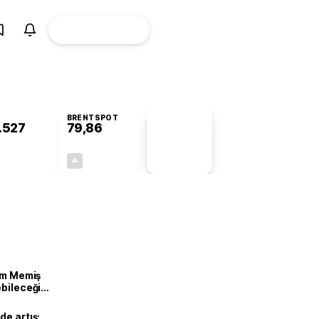
ÜYE
CANLI BORSA
Girişi
BRENTSPOT
.527
79,86
PİYASA
VERİLERİ
+0,09%
+1,20%
+0,00
0,95
lam Memiş
ebileceği
var
de artış: