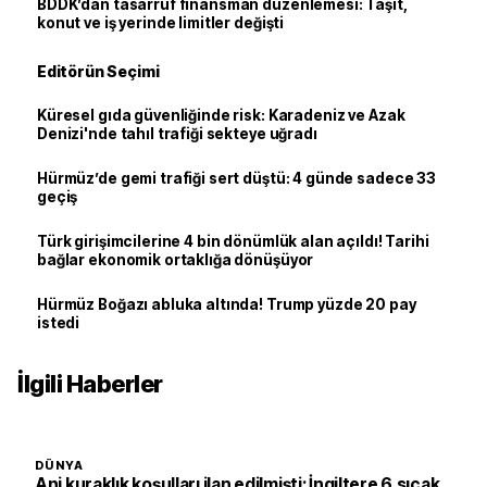
BDDK’dan tasarruf finansman düzenlemesi: Taşıt,
konut ve iş yerinde limitler değişti
Editörün Seçimi
Küresel gıda güvenliğinde risk: Karadeniz ve Azak
Denizi'nde tahıl trafiği sekteye uğradı
Hürmüz’de gemi trafiği sert düştü: 4 günde sadece 33
geçiş
Türk girişimcilerine 4 bin dönümlük alan açıldı! Tarihi
bağlar ekonomik ortaklığa dönüşüyor
Hürmüz Boğazı abluka altında! Trump yüzde 20 pay
istedi
İlgili Haberler
DÜNYA
Ani kuraklık koşulları ilan edilmişti: İngiltere 6.sıcak