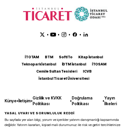
•
•
•
•
İTOTAM
BTM
SoftITo
Kitap İstanbul
Teknopark İstanbul
İDTM İstanbul
İTOSAM
Cemile Sultan Tesisleri
ICVB
İstanbul Ticaret Üniversitesi
Gizlilik ve KVKK
Doğrulama
Yayın
Künye
•
İletişim
•
•
•
Politikası
Politikası
İlkeleri
YASAL UYARI VE SORUMLULUK REDDİ
Bu sayfada yer alan bilgi, yorum ve içerikler yatırım danışmanlığı kapsamında
değildir. Yatırım kararları, kişisel mali durumunuz ile risk ve getiri tercihlerinize