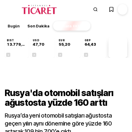
Bugün
Son Dakika
Finans
EKSTRA
BIST
USD
EUR
GBP
13.779,39
47,70
55,20
64,43
PİYASA
VERİLERİ
-0,14%
+0,15%
+0,34%
+0,40%
Dünya
Rusya'da otomobil satışları
ağustosta yüzde 160 arttı
Rusya’da yeni otomobil satışları ağustosta
geçen yılın aynı dönemine göre yüzde 160
artarak 109 bin 700’e çıktı.