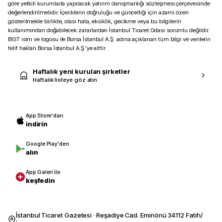
göre yetkili kurumlarla yapılacak yatırım danışmanlığı sözleşmesi çerçevesinde
değerlendirilmelidir. İçeriklerin doğruluğu ve güncelliği için azami özen
gösterilmekle birlikte, olası hata, eksiklik, gecikme veya bu bilgilerin
kullanımından doğabilecek zararlardan İstanbul Ticaret Odası sorumlu değildir.
BIST isim ve logosu ile Borsa İstanbul A.Ş. adına açıklanan tüm bilgi ve verilerin
telif hakları Borsa İstanbul A.Ş.’ye aittir.
Haftalık yeni kurulan şirketler
Haftalık listeye göz atın
App Store'dan
indirin
Google Play'den
alın
App Galeri ile
keşfedin
İstanbul Ticaret Gazetesi · Reşadiye Cad. Eminönü 34112 Fatih/